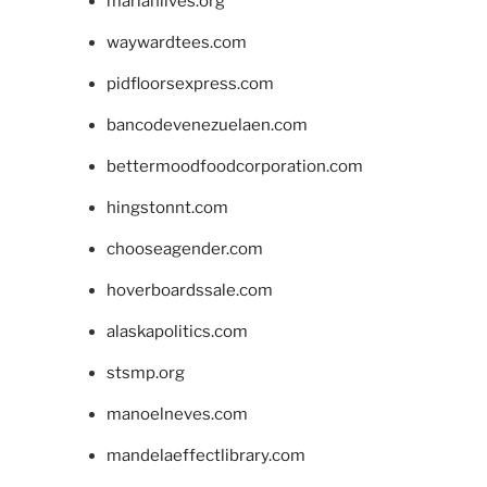
marianlives.org
waywardtees.com
pidfloorsexpress.com
bancodevenezuelaen.com
bettermoodfoodcorporation.com
hingstonnt.com
chooseagender.com
hoverboardssale.com
alaskapolitics.com
stsmp.org
manoelneves.com
mandelaeffectlibrary.com