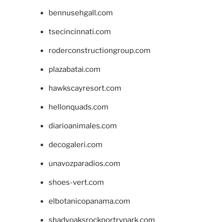
bennusehgall.com
tsecincinnati.com
roderconstructiongroup.com
plazabatai.com
hawkscayresort.com
hellonquads.com
diarioanimales.com
decogaleri.com
unavozparadios.com
shoes-vert.com
elbotanicopanama.com
shadyoaksrockportrvpark.com