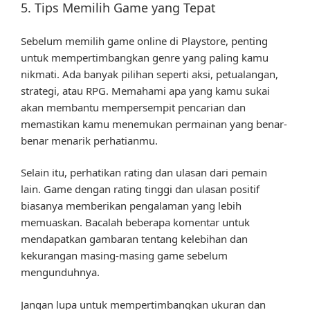
5. Tips Memilih Game yang Tepat
Sebelum memilih game online di Playstore, penting
untuk mempertimbangkan genre yang paling kamu
nikmati. Ada banyak pilihan seperti aksi, petualangan,
strategi, atau RPG. Memahami apa yang kamu sukai
akan membantu mempersempit pencarian dan
memastikan kamu menemukan permainan yang benar-
benar menarik perhatianmu.
Selain itu, perhatikan rating dan ulasan dari pemain
lain. Game dengan rating tinggi dan ulasan positif
biasanya memberikan pengalaman yang lebih
memuaskan. Bacalah beberapa komentar untuk
mendapatkan gambaran tentang kelebihan dan
kekurangan masing-masing game sebelum
mengunduhnya.
Jangan lupa untuk mempertimbangkan ukuran dan