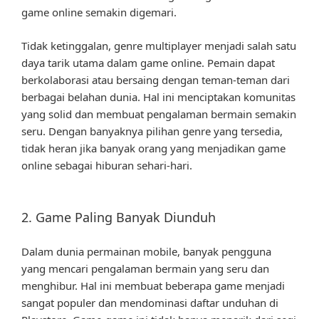
game online semakin digemari.
Tidak ketinggalan, genre multiplayer menjadi salah satu
daya tarik utama dalam game online. Pemain dapat
berkolaborasi atau bersaing dengan teman-teman dari
berbagai belahan dunia. Hal ini menciptakan komunitas
yang solid dan membuat pengalaman bermain semakin
seru. Dengan banyaknya pilihan genre yang tersedia,
tidak heran jika banyak orang yang menjadikan game
online sebagai hiburan sehari-hari.
2. Game Paling Banyak Diunduh
Dalam dunia permainan mobile, banyak pengguna
yang mencari pengalaman bermain yang seru dan
menghibur. Hal ini membuat beberapa game menjadi
sangat populer dan mendominasi daftar unduhan di