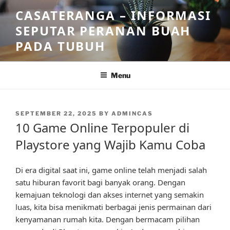
Skip
CASATERANGA – INFORMASI
to
SEPUTAR PERANAN BUAH
content
PADA TUBUH
Menu
POSTED
SEPTEMBER 22, 2025
BY
ADMINCAS
ON
10 Game Online Terpopuler di
Playstore yang Wajib Kamu Coba
Di era digital saat ini, game online telah menjadi salah
satu hiburan favorit bagi banyak orang. Dengan
kemajuan teknologi dan akses internet yang semakin
luas, kita bisa menikmati berbagai jenis permainan dari
kenyamanan rumah kita. Dengan bermacam pilihan