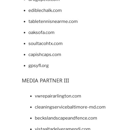
ediblechalk.com
tabletennisnearme.com
oaksofa.com
soultacohtx.com
capishcaps.com
gpsyfl.org
MEDIA PARTNER III
vwrepairarlington.com
cleaningservicebaltimore-md.com
beckslandscapeandfence.com
vistaaltadelveramendi.com