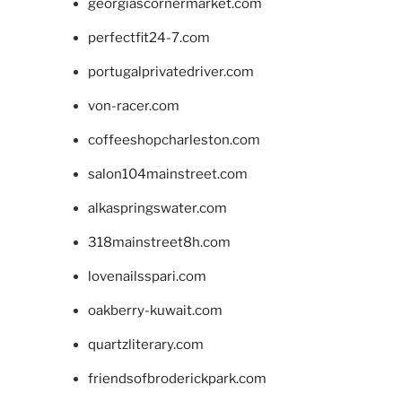
georgiascornermarket.com
perfectfit24-7.com
portugalprivatedriver.com
von-racer.com
coffeeshopcharleston.com
salon104mainstreet.com
alkaspringswater.com
318mainstreet8h.com
lovenailsspari.com
oakberry-kuwait.com
quartzliterary.com
friendsofbroderickpark.com