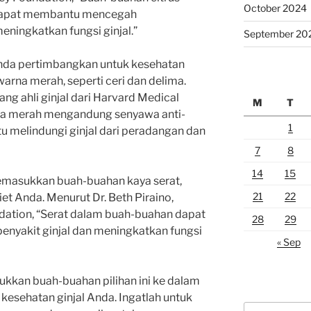
October 2024
dapat membantu mencegah
eningkatkan fungsi ginjal.”
September 20
Anda pertimbangkan untuk kesehatan
arna merah, seperti ceri dan delima.
ang ahli ginjal dari Harvard Medical
M
T
na merah mengandung senyawa anti-
1
 melindungi ginjal dari peradangan dan
7
8
14
15
 memasukkan buah-buahan kaya serat,
21
22
diet Anda. Menurut Dr. Beth Piraino,
dation, “Serat dalam buah-buahan dapat
28
29
enyakit ginjal dan meningkatkan fungsi
« Sep
ukkan buah-buahan pilihan ini ke dalam
kesehatan ginjal Anda. Ingatlah untuk
Search