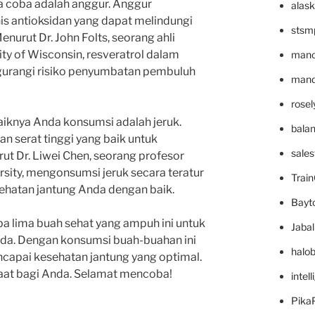
 coba adalah anggur. Anggur
alask
is antioksidan yang dapat melindungi
stsm
nurut Dr. John Folts, seorang ahli
ity of Wisconsin, resveratrol dalam
mano
rangi risiko penyumbatan pembuluh
mande
rose
aiknya Anda konsumsi adalah jeruk.
bala
n serat tinggi yang baik untuk
sale
ut Dr. Liwei Chen, seorang profesor
rsity, mengonsumsi jeruk secara teratur
Trai
hatan jantung Anda dengan baik.
Bayt
ba lima buah sehat yang ampuh ini untuk
Jaba
da. Dengan konsumsi buah-buahan ini
halo
ncapai kesehatan jantung yang optimal.
aat bagi Anda. Selamat mencoba!
intel
Pika