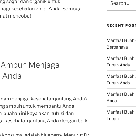
ng segar dan organik untuk
for:
bagi kesehatan ginjal Anda. Semoga
lamat mencoba!
RECENT POS
Manfaat Buah-
Berbahaya
Manfaat Buah 
g Ampuh Menjaga
Tubuh Anda
g Anda
Manfaat Buah A
Tubuh Anda
Manfaat Buah 
t dan menjaga kesehatan jantung Anda?
Anda
t yang ampuh untuk membantu Anda
Manfaat Buah 
-buahan ini kaya akan nutrisi dan
Tubuh
ga kesehatan jantung Anda dengan baik.
konsumsi adalah blueberry. Menurut Dr.