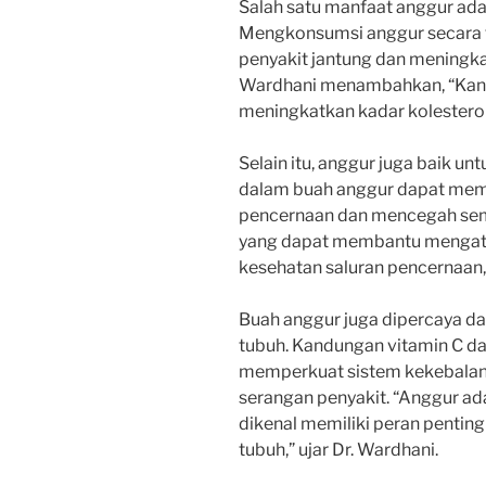
Salah satu manfaat anggur ada
Mengkonsumsi anggur secara t
penyakit jantung dan meningka
Wardhani menambahkan, “Kand
meningkatkan kadar kolesterol
Selain itu, anggur juga baik u
dalam buah anggur dapat me
pencernaan dan mencegah semb
yang dapat membantu mengatu
kesehatan saluran pencernaan,”
Buah anggur juga dipercaya d
tubuh. Kandungan vitamin C d
memperkuat sistem kekebalan 
serangan penyakit. “Anggur ad
dikenal memiliki peran penti
tubuh,” ujar Dr. Wardhani.