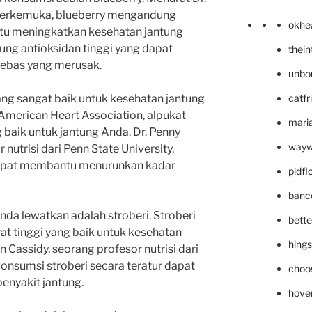
zi terkemuka, blueberry mengandung
okhe
tu meningkatkan kesehatan jantung
ng antioksidan tinggi yang dapat
thei
 bebas yang merusak.
unbo
catfr
ang sangat baik untuk kesehatan jantung
American Heart Association, alpukat
maria
aik untuk jantung Anda. Dr. Penny
wayw
 nutrisi dari Penn State University,
apat membantu menurunkan kadar
pidf
banc
nda lewatkan adalah stroberi. Stroberi
bett
t tinggi yang baik untuk kesehatan
hing
 Cassidy, seorang profesor nutrisi dari
gonsumsi stroberi secara teratur dapat
choo
enyakit jantung.
hove