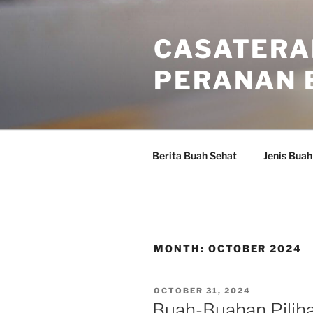
Skip
to
CASATERA
content
PERANAN 
Berita Buah Sehat
Jenis Buah
MONTH:
OCTOBER 2024
POSTED
OCTOBER 31, 2024
ON
Buah-Buahan Pilih