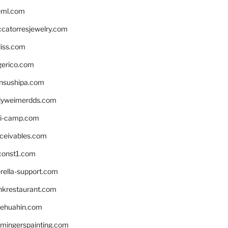
eml.com
ccatorresjewelry.com
liss.com
gerico.com
nsushipa.com
yweimerdds.com
i-camp.com
eceivables.com
onst1.com
rella-support.com
inkrestaurant.com
rehuahin.com
ingerspainting.com