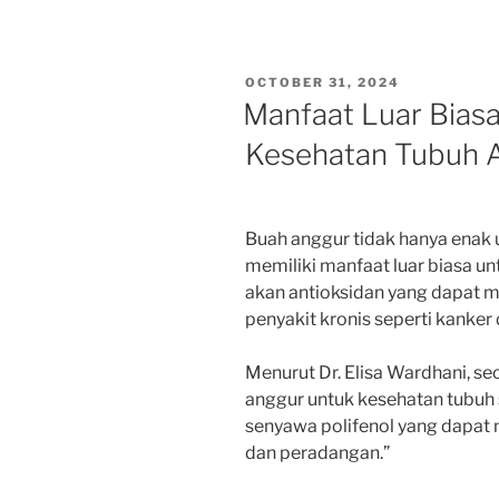
POSTED
OCTOBER 31, 2024
ON
Manfaat Luar Bias
Kesehatan Tubuh 
Buah anggur tidak hanya enak u
memiliki manfaat luar biasa u
akan antioksidan yang dapat 
penyakit kronis seperti kanker 
Menurut Dr. Elisa Wardhani, seo
anggur untuk kesehatan tubuh
senyawa polifenol yang dapat m
dan peradangan.”