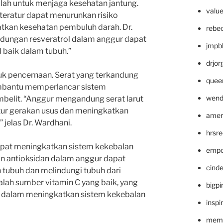
lah untuk menjaga kesehatan jantung.
valu
eratur dapat menurunkan risiko
tkan kesehatan pembuluh darah. Dr.
rebe
ungan resveratrol dalam anggur dapat
jmpb
 baik dalam tubuh.”
drjor
ntuk pencernaan. Serat yang terkandung
quee
mbantu memperlancar sistem
wend
elit. “Anggur mengandung serat larut
r gerakan usus dan meningkatkan
amer
 jelas Dr. Wardhani.
hrsr
apat meningkatkan sistem kekebalan
empc
an antioksidan dalam anggur dapat
cinde
tubuh dan melindungi tubuh dari
alah sumber vitamin C yang baik, yang
bigp
ng dalam meningkatkan sistem kekebalan
inspi
memm