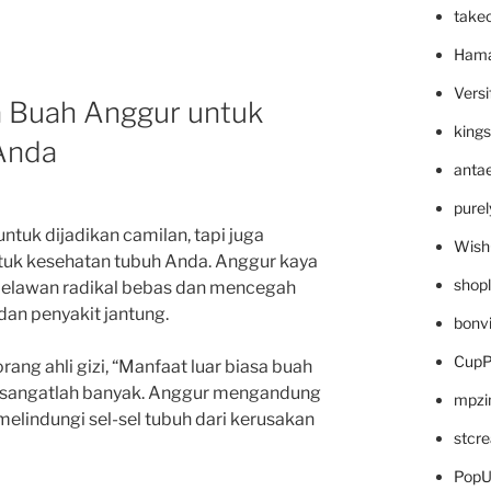
take
Hama
Versi
a Buah Anggur untuk
king
Anda
anta
pure
ntuk dijadikan camilan, tapi juga
Wish
ntuk kesehatan tubuh Anda. Anggur kaya
shop
melawan radikal bebas dan mencegah
dan penyakit jantung.
bonv
CupP
rang ahli gizi, “Manfaat luar biasa buah
 sangatlah banyak. Anggur mengandung
mpzi
elindungi sel-sel tubuh dari kerusakan
stcr
PopU