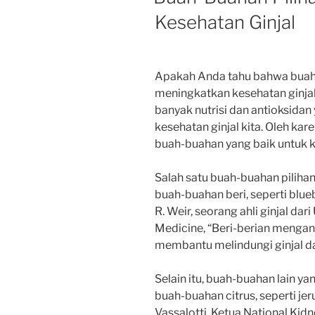
Kesehatan Ginjal
Apakah Anda tahu bahwa buah
meningkatkan kesehatan ginja
banyak nutrisi dan antioksid
kesehatan ginjal kita. Oleh kare
buah-buahan yang baik untuk ke
Salah satu buah-buahan pilihan
buah-buahan beri, seperti blue
R. Weir, seorang ahli ginjal dar
Medicine, “Beri-berian mengan
membantu melindungi ginjal da
Selain itu, buah-buahan lain ya
buah-buahan citrus, seperti je
Vassalotti, Ketua National Kid