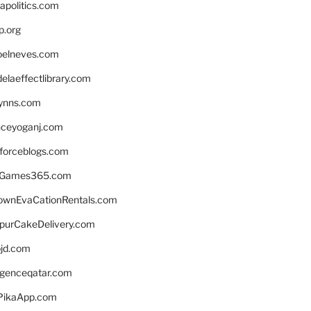
apolitics.com
p.org
elneves.com
laeffectlibrary.com
lynns.com
nceyoganj.com
sforceblogs.com
nGames365.com
ownEvaCationRentals.com
lpurCakeDelivery.com
bjd.com
ligenceqatar.com
PikaApp.com