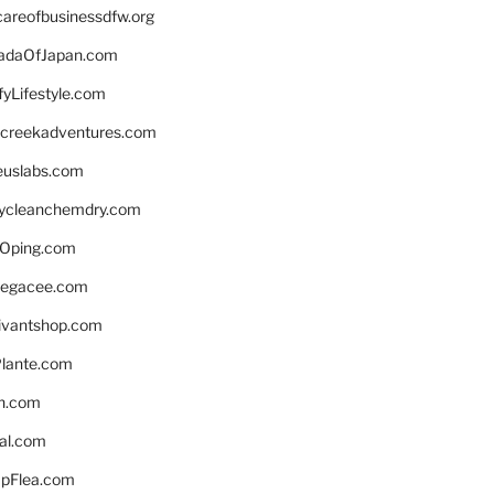
careofbusinessdfw.org
daOfJapan.com
fyLifestyle.com
screekadventures.com
euslabs.com
lycleanchemdry.com
Oping.com
legacee.com
ivantshop.com
lante.com
n.com
eal.com
pFlea.com