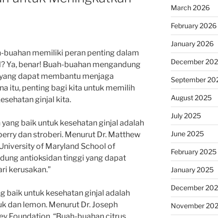
March 2026
February 2026
January 2026
-buahan memiliki peran penting dalam
December 20
l? Ya, benar! Buah-buahan mengandung
an yang dapat membantu menjaga
September 20
na itu, penting bagi kita untuk memilih
August 2025
sehatan ginjal kita.
July 2025
 yang baik untuk kesehatan ginjal adalah
June 2025
berry dan stroberi. Menurut Dr. Matthew
i University of Maryland School of
February 2025
dung antioksidan tinggi yang dapat
ri kerusakan.”
January 2025
December 20
ng baik untuk kesehatan ginjal adalah
ruk dan lemon. Menurut Dr. Joseph
November 20
ney Foundation, “Buah-buahan citrus