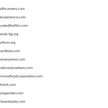
althcareers.com
ntexperience.com
undedthefilm.com
iends-bg.org
nlives.org
ardtees.com
loorsexpress.com
odevenezuelaen.com
ermoodfoodcorporation.com
stonnt.com
seagender.com
rboardssale.com