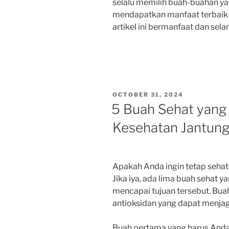
selalu memilih buah-buahan ya
mendapatkan manfaat terbaik 
artikel ini bermanfaat dan se
POSTED
OCTOBER 31, 2024
ON
5 Buah Sehat yan
Kesehatan Jantun
Apakah Anda ingin tetap seha
Jika iya, ada lima buah seha
mencapai tujuan tersebut. Buah
antioksidan yang dapat menja
Buah pertama yang harus Anda 