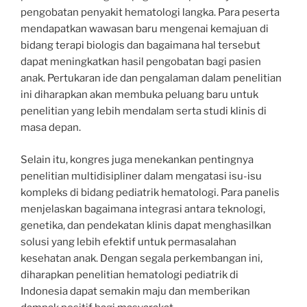
pengobatan penyakit hematologi langka. Para peserta
mendapatkan wawasan baru mengenai kemajuan di
bidang terapi biologis dan bagaimana hal tersebut
dapat meningkatkan hasil pengobatan bagi pasien
anak. Pertukaran ide dan pengalaman dalam penelitian
ini diharapkan akan membuka peluang baru untuk
penelitian yang lebih mendalam serta studi klinis di
masa depan.
Selain itu, kongres juga menekankan pentingnya
penelitian multidisipliner dalam mengatasi isu-isu
kompleks di bidang pediatrik hematologi. Para panelis
menjelaskan bagaimana integrasi antara teknologi,
genetika, dan pendekatan klinis dapat menghasilkan
solusi yang lebih efektif untuk permasalahan
kesehatan anak. Dengan segala perkembangan ini,
diharapkan penelitian hematologi pediatrik di
Indonesia dapat semakin maju dan memberikan