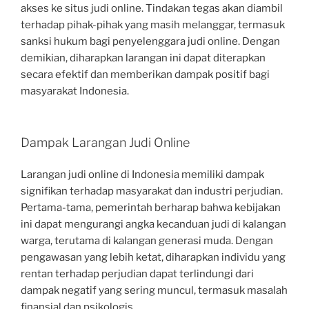
akses ke situs judi online. Tindakan tegas akan diambil
terhadap pihak-pihak yang masih melanggar, termasuk
sanksi hukum bagi penyelenggara judi online. Dengan
demikian, diharapkan larangan ini dapat diterapkan
secara efektif dan memberikan dampak positif bagi
masyarakat Indonesia.
Dampak Larangan Judi Online
Larangan judi online di Indonesia memiliki dampak
signifikan terhadap masyarakat dan industri perjudian.
Pertama-tama, pemerintah berharap bahwa kebijakan
ini dapat mengurangi angka kecanduan judi di kalangan
warga, terutama di kalangan generasi muda. Dengan
pengawasan yang lebih ketat, diharapkan individu yang
rentan terhadap perjudian dapat terlindungi dari
dampak negatif yang sering muncul, termasuk masalah
finansial dan psikologis.