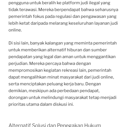
pengguna untuk beralih ke platform judi ilegal yang
tidak terawasi. Mereka berpendapat bahwa seharusnya
pemerintah fokus pada regulasi dan pengawasan yang
lebih ketat daripada melarang keseluruhan layanan judi
online.
Di sisi lain, banyak kalangan yang meminta pemerintah
untuk memberikan alternatif hiburan dan sumber
pendapatan yang legal dan aman untuk menggantikan
perjudian. Mereka percaya bahwa dengan
mempromosikan kegiatan rekreasi lain, pemerintah
dapat mengalihkan minat masyarakat dari judi online,
serta menciptakan peluang kerja baru. Dengan
demikian, meskipun ada perbedaan pendapat,
dorongan untuk melindungi masyarakat tetap menjadi
prioritas utama dalam diskusi ini.
Alternatif Solusi dan Penegakan Hukum