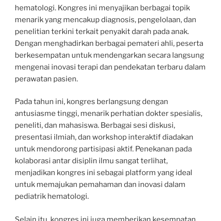
hematologi. Kongres ini menyajikan berbagai topik
menarik yang mencakup diagnosis, pengelolaan, dan
penelitian terkini terkait penyakit darah pada anak.
Dengan menghadirkan berbagai pemateri ahli, peserta
berkesempatan untuk mendengarkan secara langsung
mengenai inovasi terapi dan pendekatan terbaru dalam
perawatan pasien.
Pada tahun ini, kongres berlangsung dengan
antusiasme tinggi, menarik perhatian dokter spesialis,
peneliti, dan mahasiswa. Berbagai sesi diskusi,
presentasi ilmiah, dan workshop interaktif diadakan
untuk mendorong partisipasi aktif. Penekanan pada
kolaborasi antar disiplin ilmu sangat terlihat,
menjadikan kongres ini sebagai platform yang ideal
untuk memajukan pemahaman dan inovasi dalam
pediatrik hematologi.
Selain itu, kongres ini juga memberikan kesempatan