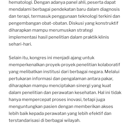
hematologi. Dengan adanya panel ahli, peserta dapat
mendalami berbagai pendekatan baru dalam diagnosis
dan terapi, termasuk penggunaan teknologi terkini dan
pengembangan obat-obatan. Diskusi yang konstruktif
diharapkan mampu merumuskan strategi
implementasi hasil penelitian dalam praktik klinis
sehari-hari.
Selain itu, kongres ini menjadi ajang untuk
memperkenalkan proyek-proyek penelitian kolaboratif
yang melibatkan institusi dari berbagai negara. Melalui
pertukaran informasi dan pengalaman antara pakar,
diharapkan mampu menciptakan sinergi yang kuat
dalam penelitian dan perawatan kesehatan. Hal ini tidak
hanya mempercepat proses inovasi, tetapi juga
menguntungkan pasien dengan memberikan akses
lebih baik kepada perawatan yang lebih efektif dan
terstandarisasi di berbagai wilayah.