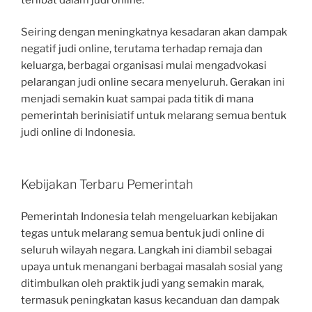
Seiring dengan meningkatnya kesadaran akan dampak
negatif judi online, terutama terhadap remaja dan
keluarga, berbagai organisasi mulai mengadvokasi
pelarangan judi online secara menyeluruh. Gerakan ini
menjadi semakin kuat sampai pada titik di mana
pemerintah berinisiatif untuk melarang semua bentuk
judi online di Indonesia.
Kebijakan Terbaru Pemerintah
Pemerintah Indonesia telah mengeluarkan kebijakan
tegas untuk melarang semua bentuk judi online di
seluruh wilayah negara. Langkah ini diambil sebagai
upaya untuk menangani berbagai masalah sosial yang
ditimbulkan oleh praktik judi yang semakin marak,
termasuk peningkatan kasus kecanduan dan dampak