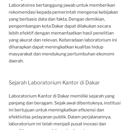
Laboratoires bertanggung jawab untuk memberikan
rekomendasi kepada pemerintah mengenai kebijakan
yang berbasis data dan fakta. Dengan demikian,
pengembangan kota Dakar dapat dilakukan secara
lebih efektif dengan memanfaatkan hasil penelitian
yang akurat dan relevan. Keberadaan laboratorium ini
diharapkan dapat meningkatkan kualitas hidup
masyarakat dan mendukung pertumbuhan ekonomi
daerah.
Sejarah Laboratorium Kantor di Dakar
Laboratorium Kantor di Dakar memiliki sejarah yang
panjang dan beragam. Sejak awal dibentuknya, institusi
ini bertujuan untuk meningkatkan efisiensi dan
efektivitas pelayanan publik. Dalam perjalanannya,
laboratorium ini telah menjadi pusat inovasi dan