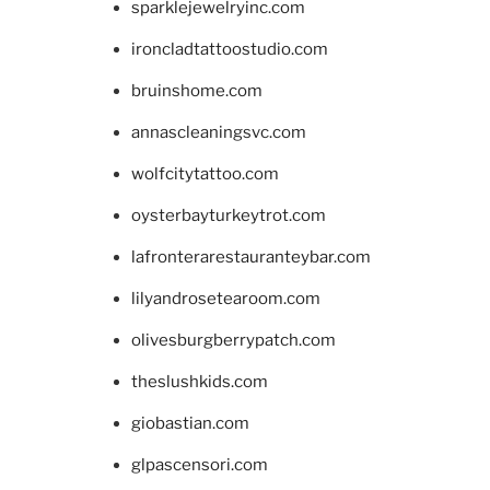
sparklejewelryinc.com
ironcladtattoostudio.com
bruinshome.com
annascleaningsvc.com
wolfcitytattoo.com
oysterbayturkeytrot.com
lafronterarestauranteybar.com
lilyandrosetearoom.com
olivesburgberrypatch.com
theslushkids.com
giobastian.com
glpascensori.com