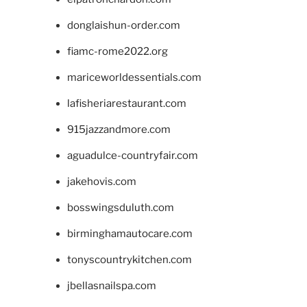
donglaishun-order.com
fiamc-rome2022.org
mariceworldessentials.com
lafisheriarestaurant.com
915jazzandmore.com
aguadulce-countryfair.com
jakehovis.com
bosswingsduluth.com
birminghamautocare.com
tonyscountrykitchen.com
jbellasnailspa.com