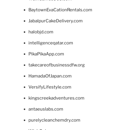
BaytownEvaCationRentals.com
JabalpurCakeDelivery.com
halobjd.com
intelligenceqatar.com
PikaPikaApp.com
takecareofbusinessdfw.org
HamadaOfJapan.com
VersifyLifestyle.com
kingscreekadventures.com
antaeuslabs.com
purelycleanchemdry.com