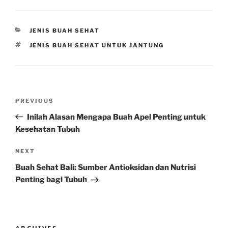
CATEGORIES
JENIS BUAH SEHAT
TAGS
JENIS BUAH SEHAT UNTUK JANTUNG
Post
Previous
PREVIOUS
navigation
Post
Inilah Alasan Mengapa Buah Apel Penting untuk
Kesehatan Tubuh
Next
NEXT
Post
Buah Sehat Bali: Sumber Antioksidan dan Nutrisi
Penting bagi Tubuh