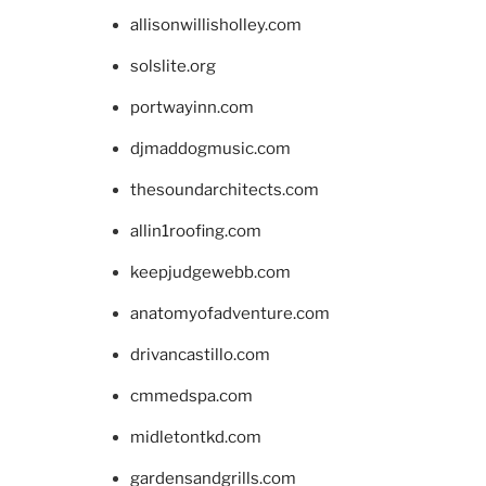
allisonwillisholley.com
solslite.org
portwayinn.com
djmaddogmusic.com
thesoundarchitects.com
allin1roofing.com
keepjudgewebb.com
anatomyofadventure.com
drivancastillo.com
cmmedspa.com
midletontkd.com
gardensandgrills.com