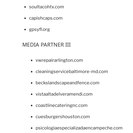
soultacohtx.com
capishcaps.com
gpsyfl.org
MEDIA PARTNER III
vwrepairarlington.com
cleaningservicebaltimore-md.com
beckslandscapeandfence.com
vistaaltadelveramendi.com
coastlinecateringnc.com
cuesburgershouston.com
psicologiaespecializadaencampeche.com