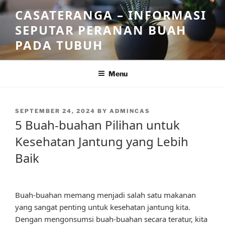
Skip
CASATERANGA – INFORMASI
to
SEPUTAR PERANAN BUAH
content
PADA TUBUH
Menu
POSTED
SEPTEMBER 24, 2024
BY
ADMINCAS
ON
5 Buah-buahan Pilihan untuk
Kesehatan Jantung yang Lebih
Baik
Buah-buahan memang menjadi salah satu makanan
yang sangat penting untuk kesehatan jantung kita.
Dengan mengonsumsi buah-buahan secara teratur, kita