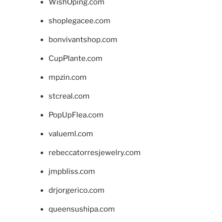
WishOping.com
shoplegacee.com
bonvivantshop.com
CupPlante.com
mpzin.com
stcreal.com
PopUpFlea.com
valueml.com
rebeccatorresjewelry.com
jmpbliss.com
drjorgerico.com
queensushipa.com