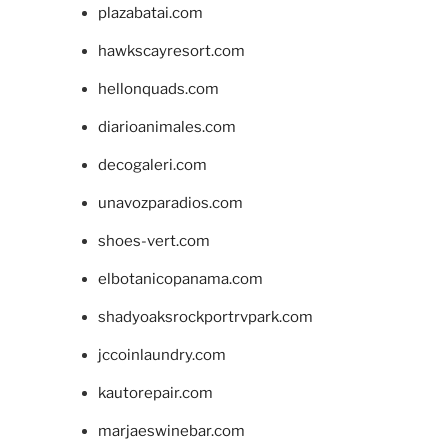
plazabatai.com
hawkscayresort.com
hellonquads.com
diarioanimales.com
decogaleri.com
unavozparadios.com
shoes-vert.com
elbotanicopanama.com
shadyoaksrockportrvpark.com
jccoinlaundry.com
kautorepair.com
marjaeswinebar.com