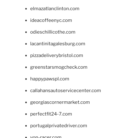
elmazatlanclinton.com
ideacoffeenyc.com
odieschillicothe.com
lacantinitagalesburg.com
pizzadeliverybristol.com
greenstarsmogcheck.com
happypawspl.com
callahansautoservicecenter.com
georgiascornermarket.com
perfectfit24-7.com
portugalprivatedriver.com
von-racer.com