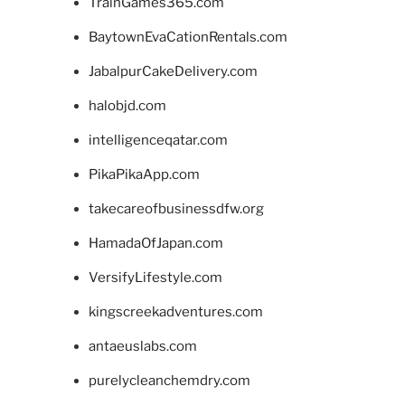
TrainGames365.com
BaytownEvaCationRentals.com
JabalpurCakeDelivery.com
halobjd.com
intelligenceqatar.com
PikaPikaApp.com
takecareofbusinessdfw.org
HamadaOfJapan.com
VersifyLifestyle.com
kingscreekadventures.com
antaeuslabs.com
purelycleanchemdry.com