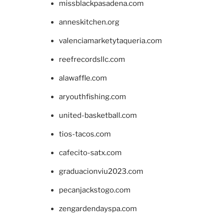
missblackpasadena.com
anneskitchen.org
valenciamarketytaqueria.com
reefrecordsllc.com
alawaffle.com
aryouthfishing.com
united-basketball.com
tios-tacos.com
cafecito-satx.com
graduacionviu2023.com
pecanjackstogo.com
zengardendayspa.com