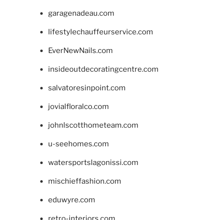
garagenadeau.com
lifestylechauffeurservice.com
EverNewNails.com
insideoutdecoratingcentre.com
salvatoresinpoint.com
jovialfloralco.com
johnlscotthometeam.com
u-seehomes.com
watersportslagonissi.com
mischieffashion.com
eduwyre.com
retro-interiors.com