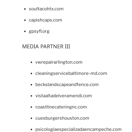
soultacohtx.com
capishcaps.com
gpsyfl.org
MEDIA PARTNER III
vwrepairarlington.com
cleaningservicebaltimore-md.com
beckslandscapeandfence.com
vistaaltadelveramendi.com
coastlinecateringnc.com
cuesburgershouston.com
psicologiaespecializadaencampeche.com