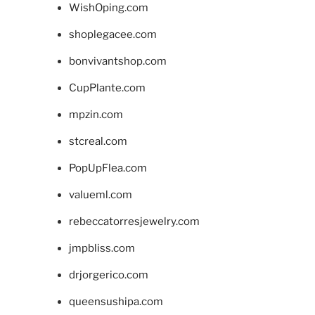
WishOping.com
shoplegacee.com
bonvivantshop.com
CupPlante.com
mpzin.com
stcreal.com
PopUpFlea.com
valueml.com
rebeccatorresjewelry.com
jmpbliss.com
drjorgerico.com
queensushipa.com