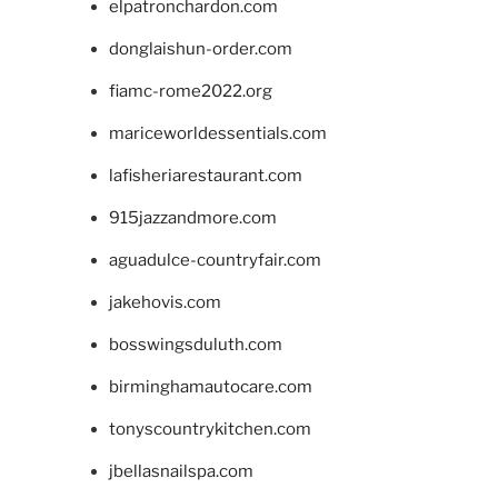
elpatronchardon.com
donglaishun-order.com
fiamc-rome2022.org
mariceworldessentials.com
lafisheriarestaurant.com
915jazzandmore.com
aguadulce-countryfair.com
jakehovis.com
bosswingsduluth.com
birminghamautocare.com
tonyscountrykitchen.com
jbellasnailspa.com