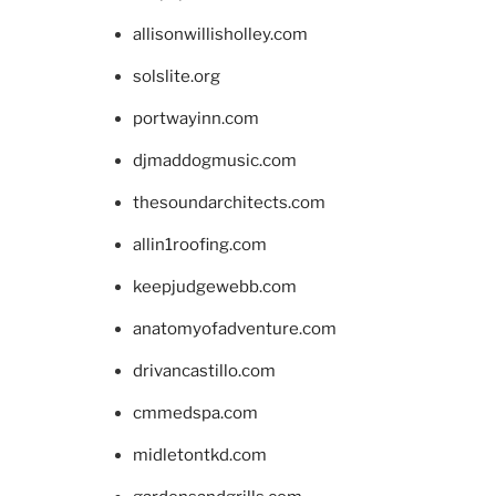
allisonwillisholley.com
solslite.org
portwayinn.com
djmaddogmusic.com
thesoundarchitects.com
allin1roofing.com
keepjudgewebb.com
anatomyofadventure.com
drivancastillo.com
cmmedspa.com
midletontkd.com