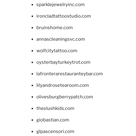
sparklejewelryinc.com
ironcladtattoostudio.com
bruinshome.com
annascleaningsvc.com
wolfcitytattoo.com
oysterbayturkeytrot.com
lafronterarestauranteybar.com
lilyandrosetearoom.com
olivesburgberrypatch.com
theslushkids.com
giobastian.com
glpascensori.com