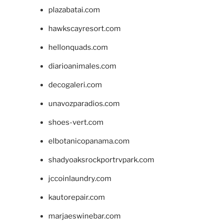
plazabatai.com
hawkscayresort.com
hellonquads.com
diarioanimales.com
decogaleri.com
unavozparadios.com
shoes-vert.com
elbotanicopanama.com
shadyoaksrockportrvpark.com
jccoinlaundry.com
kautorepair.com
marjaeswinebar.com