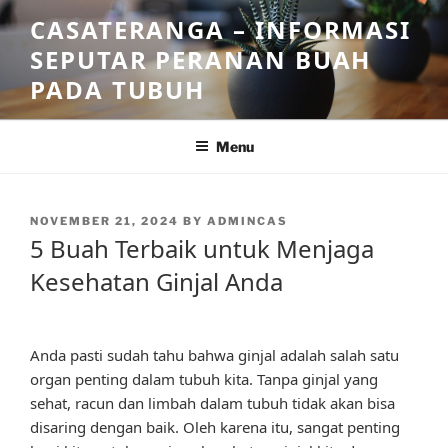
Skip
CASATERANGA – INFORMASI
to
SEPUTAR PERANAN BUAH
content
PADA TUBUH
Menu
POSTED
NOVEMBER 21, 2024
BY
ADMINCAS
ON
5 Buah Terbaik untuk Menjaga
Kesehatan Ginjal Anda
Anda pasti sudah tahu bahwa ginjal adalah salah satu
organ penting dalam tubuh kita. Tanpa ginjal yang
sehat, racun dan limbah dalam tubuh tidak akan bisa
disaring dengan baik. Oleh karena itu, sangat penting