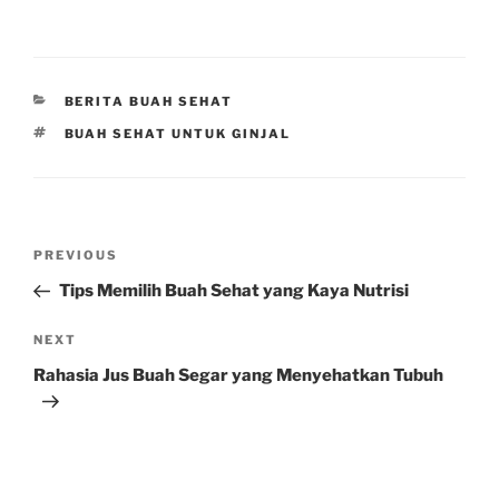
CATEGORIES
BERITA BUAH SEHAT
TAGS
BUAH SEHAT UNTUK GINJAL
Post
Previous
PREVIOUS
navigation
Post
Tips Memilih Buah Sehat yang Kaya Nutrisi
Next
NEXT
Post
Rahasia Jus Buah Segar yang Menyehatkan Tubuh