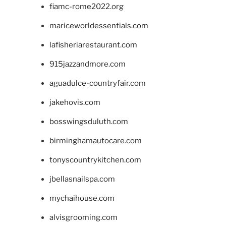
fiamc-rome2022.org
mariceworldessentials.com
lafisheriarestaurant.com
915jazzandmore.com
aguadulce-countryfair.com
jakehovis.com
bosswingsduluth.com
birminghamautocare.com
tonyscountrykitchen.com
jbellasnailspa.com
mychaihouse.com
alvisgrooming.com