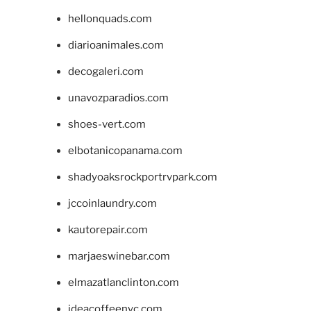
hellonquads.com
diarioanimales.com
decogaleri.com
unavozparadios.com
shoes-vert.com
elbotanicopanama.com
shadyoaksrockportrvpark.com
jccoinlaundry.com
kautorepair.com
marjaeswinebar.com
elmazatlanclinton.com
ideacoffeenyc.com