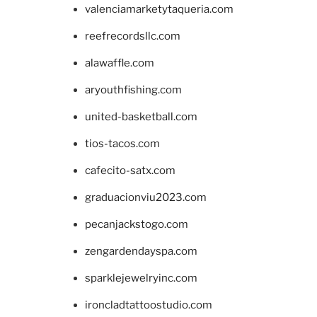
valenciamarketytaqueria.com
reefrecordsllc.com
alawaffle.com
aryouthfishing.com
united-basketball.com
tios-tacos.com
cafecito-satx.com
graduacionviu2023.com
pecanjackstogo.com
zengardendayspa.com
sparklejewelryinc.com
ironcladtattoostudio.com