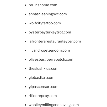
bruinshome.com
annascleaningsvc.com
wolfcitytattoo.com
oysterbayturkeytrot.com
lafronterarestauranteybar.com
lilyandrosetearoom.com
olivesburgberrypatch.com
theslushkids.com
giobastian.com
glpascensori.com
rifloorepoxy.com
woolleymillingandpaving.com