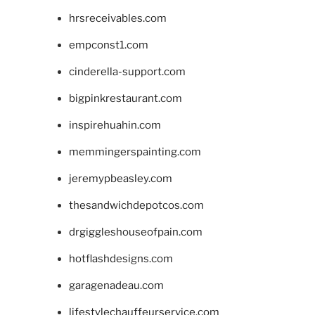
hrsreceivables.com
empconst1.com
cinderella-support.com
bigpinkrestaurant.com
inspirehuahin.com
memmingerspainting.com
jeremypbeasley.com
thesandwichdepotcos.com
drgiggleshouseofpain.com
hotflashdesigns.com
garagenadeau.com
lifestylechauffeurservice.com