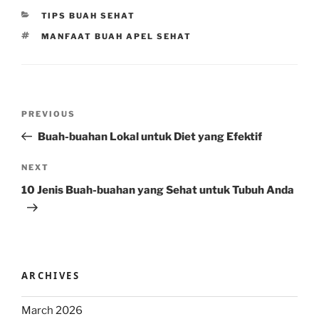
CATEGORIES
TIPS BUAH SEHAT
TAGS
MANFAAT BUAH APEL SEHAT
Post
Previous
PREVIOUS
navigation
Post
Buah-buahan Lokal untuk Diet yang Efektif
Next
NEXT
Post
10 Jenis Buah-buahan yang Sehat untuk Tubuh Anda
ARCHIVES
March 2026