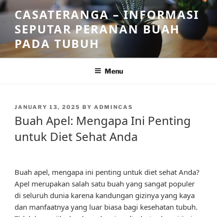
Skip
CASATERANGA – INFORMASI
to
SEPUTAR PERANAN BUAH
content
PADA TUBUH
Menu
POSTED
JANUARY 13, 2025
BY
ADMINCAS
ON
Buah Apel: Mengapa Ini Penting
untuk Diet Sehat Anda
Buah apel, mengapa ini penting untuk diet sehat Anda?
Apel merupakan salah satu buah yang sangat populer
di seluruh dunia karena kandungan gizinya yang kaya
dan manfaatnya yang luar biasa bagi kesehatan tubuh.