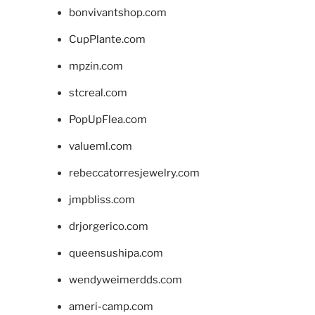
bonvivantshop.com
CupPlante.com
mpzin.com
stcreal.com
PopUpFlea.com
valueml.com
rebeccatorresjewelry.com
jmpbliss.com
drjorgerico.com
queensushipa.com
wendyweimerdds.com
ameri-camp.com