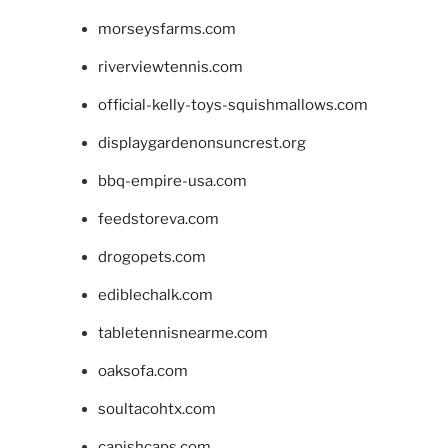
morseysfarms.com
riverviewtennis.com
official-kelly-toys-squishmallows.com
displaygardenonsuncrest.org
bbq-empire-usa.com
feedstoreva.com
drogopets.com
ediblechalk.com
tabletennisnearme.com
oaksofa.com
soultacohtx.com
capishcaps.com