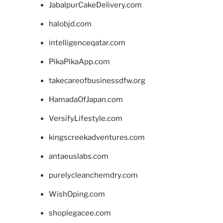
JabalpurCakeDelivery.com
halobjd.com
intelligenceqatar.com
PikaPikaApp.com
takecareofbusinessdfw.org
HamadaOfJapan.com
VersifyLifestyle.com
kingscreekadventures.com
antaeuslabs.com
purelycleanchemdry.com
WishOping.com
shoplegacee.com