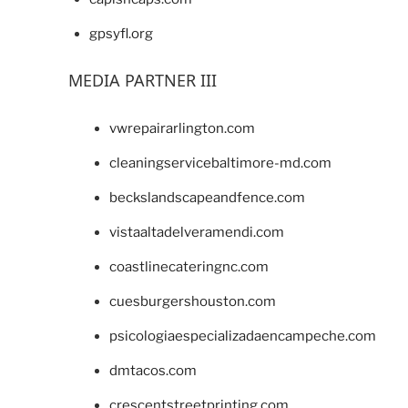
gpsyfl.org
MEDIA PARTNER III
vwrepairarlington.com
cleaningservicebaltimore-md.com
beckslandscapeandfence.com
vistaaltadelveramendi.com
coastlinecateringnc.com
cuesburgershouston.com
psicologiaespecializadaencampeche.com
dmtacos.com
crescentstreetprinting.com