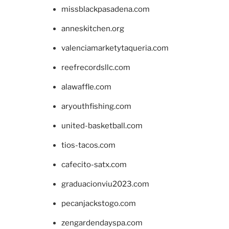
missblackpasadena.com
anneskitchen.org
valenciamarketytaqueria.com
reefrecordsllc.com
alawaffle.com
aryouthfishing.com
united-basketball.com
tios-tacos.com
cafecito-satx.com
graduacionviu2023.com
pecanjackstogo.com
zengardendayspa.com