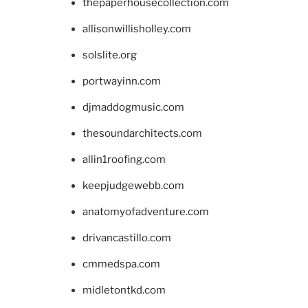
thepaperhousecollection.com
allisonwillisholley.com
solslite.org
portwayinn.com
djmaddogmusic.com
thesoundarchitects.com
allin1roofing.com
keepjudgewebb.com
anatomyofadventure.com
drivancastillo.com
cmmedspa.com
midletontkd.com