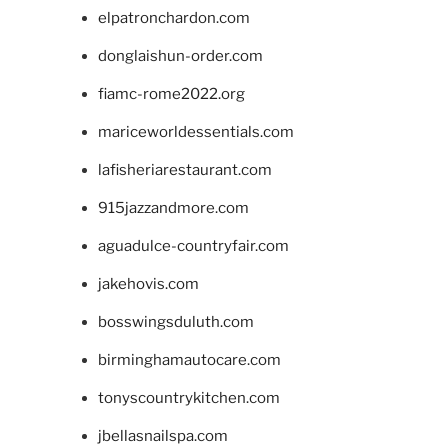
elpatronchardon.com
donglaishun-order.com
fiamc-rome2022.org
mariceworldessentials.com
lafisheriarestaurant.com
915jazzandmore.com
aguadulce-countryfair.com
jakehovis.com
bosswingsduluth.com
birminghamautocare.com
tonyscountrykitchen.com
jbellasnailspa.com