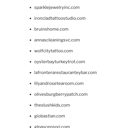
sparklejewelryinc.com
ironcladtattoostudio.com
bruinshome.com
annascleaningsvc.com
wolfcitytattoo.com
oysterbayturkeytrot.com
lafronterarestauranteybar.com
lilyandrosetearoom.com
olivesburgberrypatch.com
theslushkids.com
giobastian.com
glpascensori.com