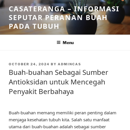
Skip
CASATERANGA – INFORMASI
to
SEPUTAR PERANAN BUAH
content
PADA TUBUH
Menu
POSTED
OCTOBER 24, 2024
BY
ADMINCAS
ON
Buah-buahan Sebagai Sumber
Antioksidan untuk Mencegah
Penyakit Berbahaya
Buah-buahan memang memiliki peran penting dalam
menjaga kesehatan tubuh kita. Salah satu manfaat
utama dari buah-buahan adalah sebagai sumber