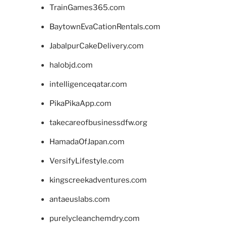
TrainGames365.com
BaytownEvaCationRentals.com
JabalpurCakeDelivery.com
halobjd.com
intelligenceqatar.com
PikaPikaApp.com
takecareofbusinessdfw.org
HamadaOfJapan.com
VersifyLifestyle.com
kingscreekadventures.com
antaeuslabs.com
purelycleanchemdry.com