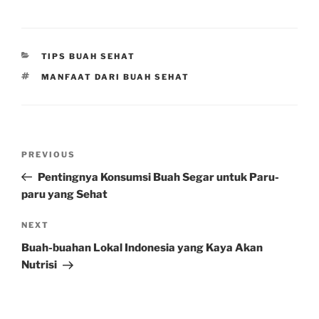
CATEGORIES
TIPS BUAH SEHAT
TAGS
MANFAAT DARI BUAH SEHAT
Post
Previous
PREVIOUS
navigation
Post
Pentingnya Konsumsi Buah Segar untuk Paru-
paru yang Sehat
Next
NEXT
Post
Buah-buahan Lokal Indonesia yang Kaya Akan
Nutrisi