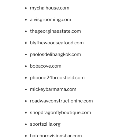
mychaihouse.com
alvisgrooming.com
thegeorginaestate.com
blythewoodseafood.com
paolosdelibangkok.com
bobacove.com
phoone24brookfield.com
mickeybarmama.com
roadwayconstructioninc.com
shopdragonflyboutique.com
sportszilla.org
batchprovisionsbar.com