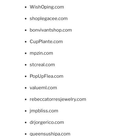
WishOping.com
shoplegacee.com
bonvivantshop.com
CupPlante.com
mpzin.com
stcreal.com
PopUpFlea.com
valueml.com
rebeccatorresjewelry.com
jmpbliss.com
drjorgerico.com
queensushipa.com