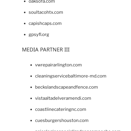
oaksofa.com
soultacohtx.com
capishcaps.com
gpsyfl.org
MEDIA PARTNER III
vwrepairarlington.com
cleaningservicebaltimore-md.com
beckslandscapeandfence.com
vistaaltadelveramendi.com
coastlinecateringnc.com
cuesburgershouston.com