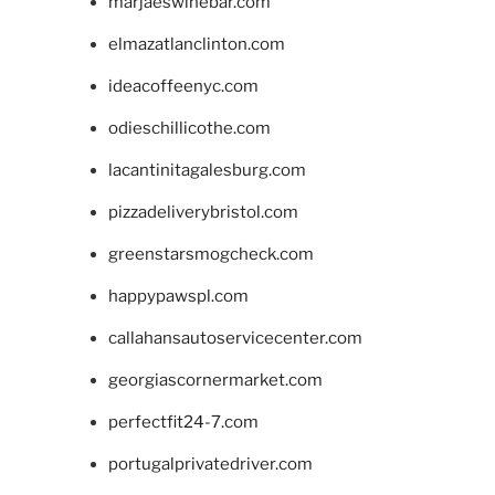
marjaeswinebar.com
elmazatlanclinton.com
ideacoffeenyc.com
odieschillicothe.com
lacantinitagalesburg.com
pizzadeliverybristol.com
greenstarsmogcheck.com
happypawspl.com
callahansautoservicecenter.com
georgiascornermarket.com
perfectfit24-7.com
portugalprivatedriver.com