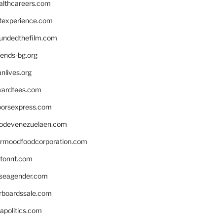
althcareers.com
ntexperience.com
undedthefilm.com
iends-bg.org
nlives.org
ardtees.com
loorsexpress.com
odevenezuelaen.com
ermoodfoodcorporation.com
stonnt.com
seagender.com
rboardssale.com
apolitics.com