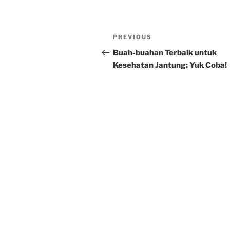
Post
Previous
PREVIOUS
navigation
Post
Buah-buahan Terbaik untuk
Kesehatan Jantung: Yuk Coba!