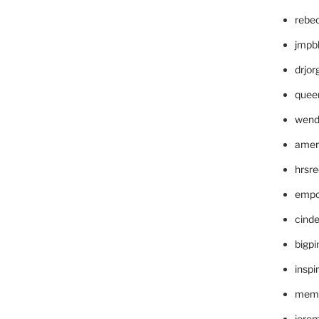
rebe
jmpb
drjor
quee
wend
amer
hrsr
empc
cinde
bigp
inspi
memm
jere