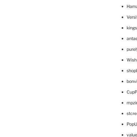
Hama
Versi
king
anta
pure
Wish
shop
bonv
CupP
mpzi
stcr
PopU
valu