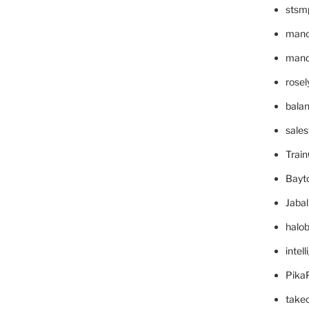
stsm
mano
mande
rose
bala
sale
Trai
Bayt
Jaba
halo
intel
Pika
take