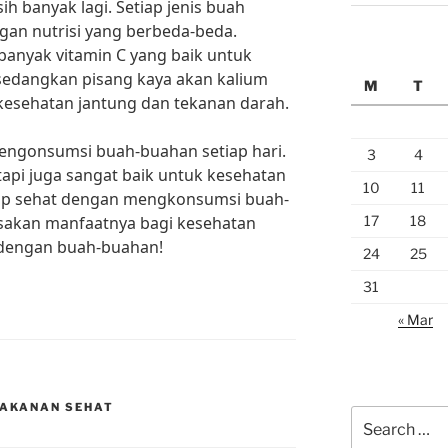
ih banyak lagi. Setiap jenis buah
gan nutrisi yang berbeda-beda.
anyak vitamin C yang baik untuk
 sedangkan pisang kaya akan kalium
M
T
kesehatan jantung dan tekanan darah.
 mengonsumsi buah-buahan setiap hari.
3
4
api juga sangat baik untuk kesehatan
10
11
idup sehat dengan mengkonsumsi buah-
17
18
asakan manfaatnya bagi kesehatan
 dengan buah-buahan!
24
25
31
« Mar
AKANAN SEHAT
Search
for: