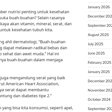
January 2026
r nutrisi penting untuk kesehatan
December 20
 suka buah-buahan? Selain rasanya
aya akan vitamin, mineral, serat, dan
September 20
untuk kesehatan tubuh kita.
August 2025
ang ahli dermatologi, “Buah-buahan
July 2025
 dapat melawan radikal bebas dan
June 2025
 sehat dan awet muda.” Hal ini
nya buah-buahan dalam menjaga
February 2025
January 2025
n juga mengandung serat yang baik
December 20
ut American Heart Association,
ya serat dapat membantu
November 20
ntung dan diabetes tipe 2.”
October 2024
yang bisa kita konsumsi, seperti apel,
September 20