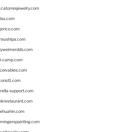
ccatorresjewelry.com
liss.com
gerico.com
nsushipa.com
yweimerdds.com
i-camp.com
eceivables.com
onst1.com
rella-support.com
inkrestaurant.com
rehuahin.com
ingerspainting.com
mypbeasley.com