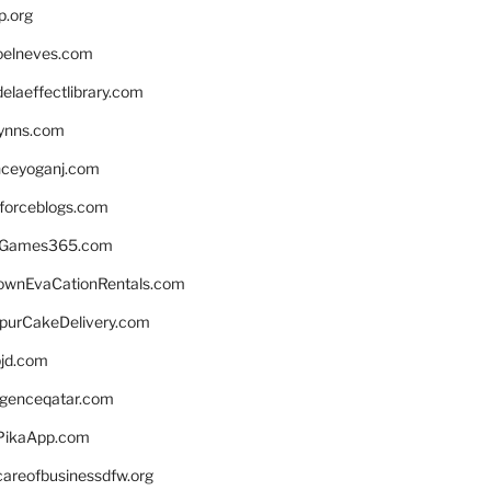
p.org
elneves.com
laeffectlibrary.com
lynns.com
nceyoganj.com
sforceblogs.com
nGames365.com
ownEvaCationRentals.com
lpurCakeDelivery.com
bjd.com
ligenceqatar.com
PikaApp.com
careofbusinessdfw.org