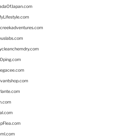
daOfJapan.com
fyLifestyle.com
screekadventures.com
euslabs.com
lycleanchemdry.com
Oping.com
legacee.com
ivantshop.com
lante.com
n.com
eal.com
pFlea.com
eml.com