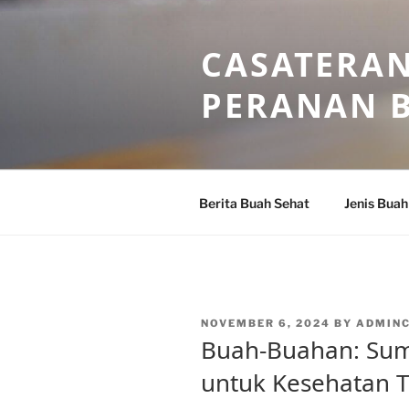
Skip
to
CASATERAN
content
PERANAN 
Berita Buah Sehat
Jenis Buah
POSTED
NOVEMBER 6, 2024
BY
ADMIN
ON
Buah-Buahan: Sumb
untuk Kesehatan 