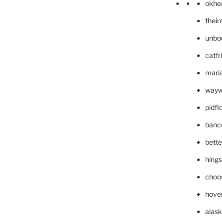
okhe
thei
unbo
catfr
maria
wayw
pidf
banc
bett
hing
choo
hove
alask