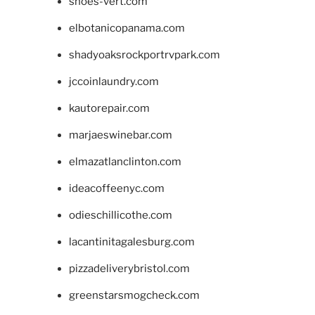
shoes-vert.com
elbotanicopanama.com
shadyoaksrockportrvpark.com
jccoinlaundry.com
kautorepair.com
marjaeswinebar.com
elmazatlanclinton.com
ideacoffeenyc.com
odieschillicothe.com
lacantinitagalesburg.com
pizzadeliverybristol.com
greenstarsmogcheck.com