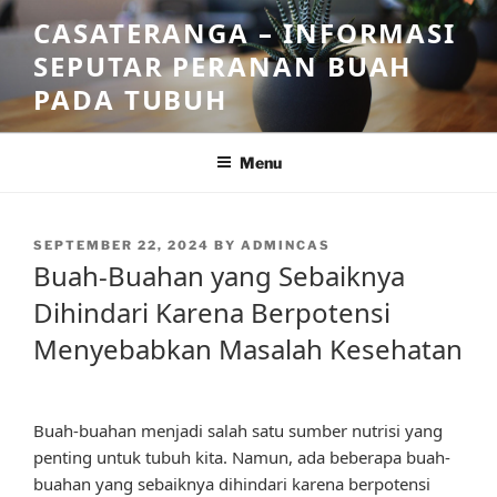
Skip
CASATERANGA – INFORMASI
to
SEPUTAR PERANAN BUAH
content
PADA TUBUH
Menu
POSTED
SEPTEMBER 22, 2024
BY
ADMINCAS
ON
Buah-Buahan yang Sebaiknya
Dihindari Karena Berpotensi
Menyebabkan Masalah Kesehatan
Buah-buahan menjadi salah satu sumber nutrisi yang
penting untuk tubuh kita. Namun, ada beberapa buah-
buahan yang sebaiknya dihindari karena berpotensi