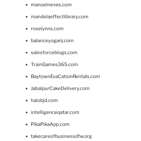
manoelneves.com
mandelaeffectlibrary.com
roselynns.com
balanceyoganj.com
salesforceblogs.com
TrainGames365.com
BaytownEvaCationRentals.com
JabalpurCakeDelivery.com
halobjd.com
intelligenceqatar.com
PikaPikaApp.com
takecareofbusinessdfw.org