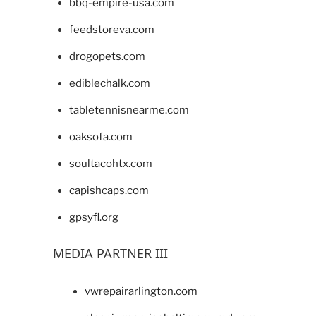
bbq-empire-usa.com
feedstoreva.com
drogopets.com
ediblechalk.com
tabletennisnearme.com
oaksofa.com
soultacohtx.com
capishcaps.com
gpsyfl.org
MEDIA PARTNER III
vwrepairarlington.com