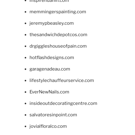
inspirehuahin.com
memmingerspainting.com
jeremypbeasley.com
thesandwichdepotcos.com
drgiggleshouseofpain.com
hotflashdesigns.com
garagenadeau.com
lifestylechauffeurservice.com
EverNewNails.com
insideoutdecoratingcentre.com
salvatoresinpoint.com
jovialfloralco.com