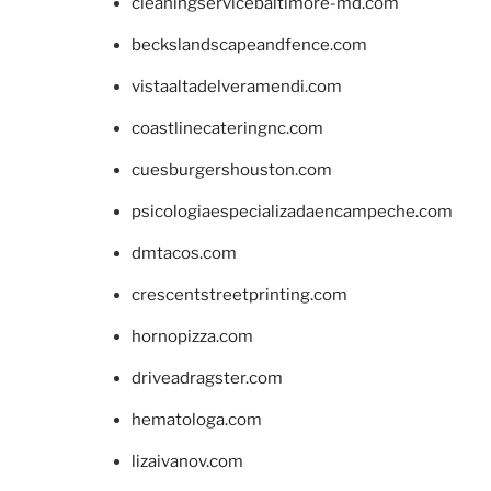
cleaningservicebaltimore-md.com
beckslandscapeandfence.com
vistaaltadelveramendi.com
coastlinecateringnc.com
cuesburgershouston.com
psicologiaespecializadaencampeche.com
dmtacos.com
crescentstreetprinting.com
hornopizza.com
driveadragster.com
hematologa.com
lizaivanov.com