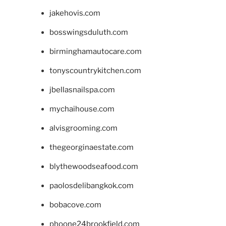
jakehovis.com
bosswingsduluth.com
birminghamautocare.com
tonyscountrykitchen.com
jbellasnailspa.com
mychaihouse.com
alvisgrooming.com
thegeorginaestate.com
blythewoodseafood.com
paolosdelibangkok.com
bobacove.com
phoone24brookfield.com