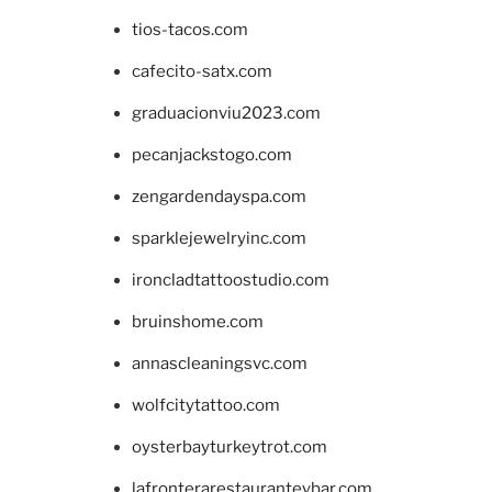
tios-tacos.com
cafecito-satx.com
graduacionviu2023.com
pecanjackstogo.com
zengardendayspa.com
sparklejewelryinc.com
ironcladtattoostudio.com
bruinshome.com
annascleaningsvc.com
wolfcitytattoo.com
oysterbayturkeytrot.com
lafronterarestauranteybar.com