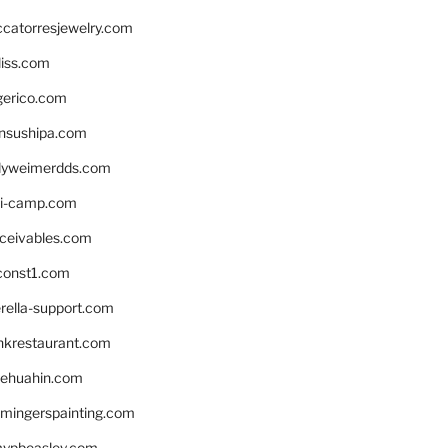
ccatorresjewelry.com
liss.com
gerico.com
nsushipa.com
yweimerdds.com
i-camp.com
eceivables.com
onst1.com
rella-support.com
inkrestaurant.com
rehuahin.com
ingerspainting.com
mypbeasley.com