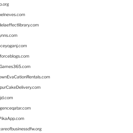
p.org
elneves.com
laeffectlibrary.com
lynns.com
nceyoganj.com
sforceblogs.com
nGames365.com
ownEvaCationRentals.com
lpurCakeDelivery.com
bjd.com
ligenceqatar.com
PikaApp.com
careofbusinessdfw.org