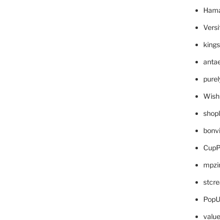
Hama
Versi
king
anta
pure
Wish
shop
bonv
CupP
mpzi
stcr
PopU
valu