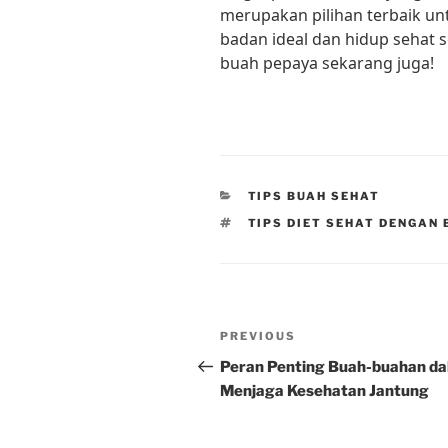
merupakan pilihan terbaik u
badan ideal dan hidup sehat s
buah pepaya sekarang juga!
CATEGORIES
TIPS BUAH SEHAT
TAGS
TIPS DIET SEHAT DENGAN
Post
Previous
PREVIOUS
navigation
Post
Peran Penting Buah-buahan d
Menjaga Kesehatan Jantung