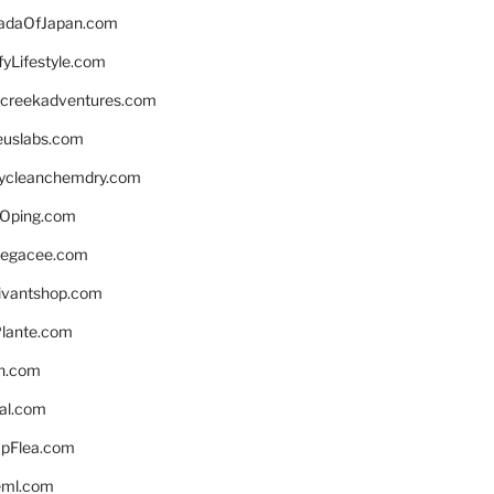
daOfJapan.com
fyLifestyle.com
screekadventures.com
euslabs.com
lycleanchemdry.com
Oping.com
legacee.com
ivantshop.com
lante.com
n.com
eal.com
pFlea.com
eml.com