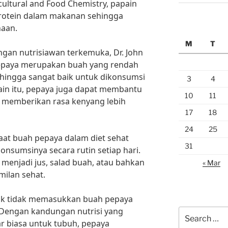
icultural and Food Chemistry, papain
otein dalam makanan sehingga
aan.
M
T
an nutrisiawan terkemuka, Dr. John
Pepaya merupakan buah yang rendah
sehingga sangat baik untuk dikonsumsi
3
4
lain itu, pepaya juga dapat membantu
10
11
 memberikan rasa kenyang lebih
17
18
24
25
t buah pepaya dalam diet sehat
31
nsumsinya secara rutin setiap hari.
enjadi jus, salad buah, atau bahkan
« Mar
ilan sehat.
untuk tidak memasukkan buah pepaya
 Dengan kandungan nutrisi yang
Search
r biasa untuk tubuh, pepaya
for: