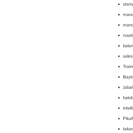
stsm
mano
mande
rose
bala
sale
Trai
Bayt
Jaba
halo
intel
Pika
take