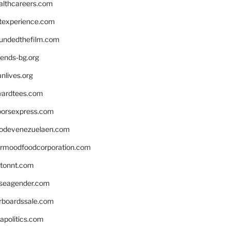
althcareers.com
ntexperience.com
undedthefilm.com
iends-bg.org
nlives.org
ardtees.com
loorsexpress.com
odevenezuelaen.com
ermoodfoodcorporation.com
stonnt.com
seagender.com
rboardssale.com
apolitics.com