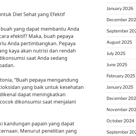
January 2026
untuk Diet Sehat yang Efektif
December 20
 buah yang dapat membantu Anda
September 20
cara efektif? Maka, buah pepaya
August 2025
perlu Anda pertimbangkan. Pepaya
ng kaya akan nutrisi dan rendah
July 2025
 dikonsumsi saat Anda sedang
June 2025
badan.
February 2025
 Antonia, “Buah pepaya mengandung
antioksidan yang baik untuk kesehatan
January 2025
a dikenal dapat meningkatkan
December 20
cocok dikonsumsi saat menjalani
November 20
October 2024
liki kandungan papain yang dapat
rnaan. Menurut penelitian yang
September 20