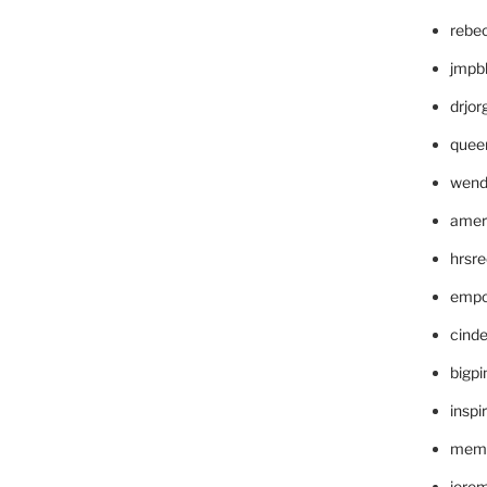
rebe
jmpb
drjor
quee
wend
amer
hrsr
empc
cinde
bigp
inspi
memm
jere