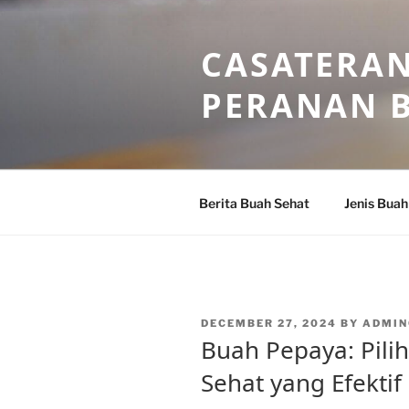
Skip
to
CASATERAN
content
PERANAN 
Berita Buah Sehat
Jenis Buah
POSTED
DECEMBER 27, 2024
BY
ADMIN
ON
Buah Pepaya: Pilih
Sehat yang Efektif