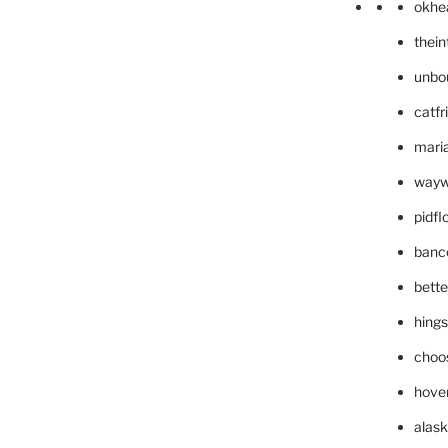
okhe
thei
unbo
catfr
maria
wayw
pidf
banc
bett
hing
choo
hove
alask