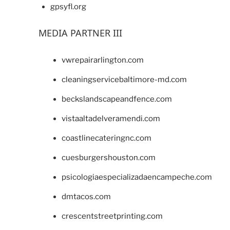
gpsyfl.org
MEDIA PARTNER III
vwrepairarlington.com
cleaningservicebaltimore-md.com
beckslandscapeandfence.com
vistaaltadelveramendi.com
coastlinecateringnc.com
cuesburgershouston.com
psicologiaespecializadaencampeche.com
dmtacos.com
crescentstreetprinting.com