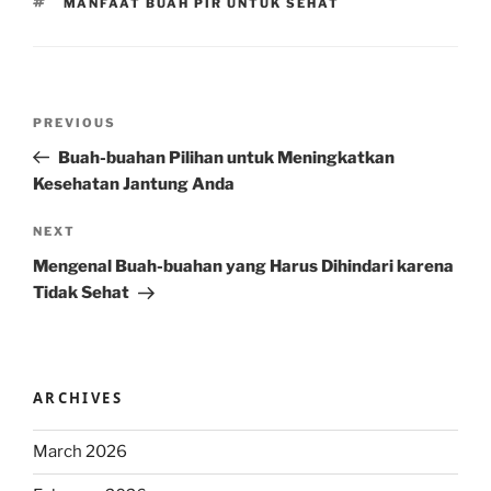
TAGS
MANFAAT BUAH PIR UNTUK SEHAT
Post
Previous
PREVIOUS
navigation
Post
Buah-buahan Pilihan untuk Meningkatkan
Kesehatan Jantung Anda
Next
NEXT
Post
Mengenal Buah-buahan yang Harus Dihindari karena
Tidak Sehat
ARCHIVES
March 2026