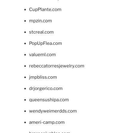
CupPlante.com
mpzin.com
stcreal.com
PopUpFlea.com
valueml.com
rebeccatorresjewelry.com
jmpbliss.com
drjorgerico.com
queensushipa.com
wendyweimerdds.com
ameri-camp.com