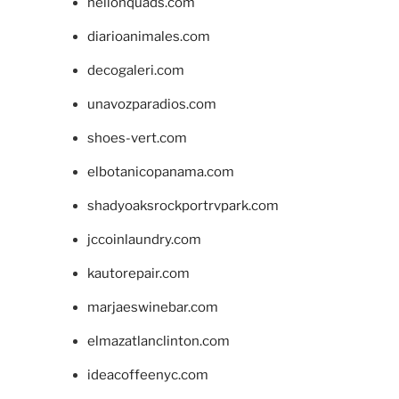
hellonquads.com
diarioanimales.com
decogaleri.com
unavozparadios.com
shoes-vert.com
elbotanicopanama.com
shadyoaksrockportrvpark.com
jccoinlaundry.com
kautorepair.com
marjaeswinebar.com
elmazatlanclinton.com
ideacoffeenyc.com