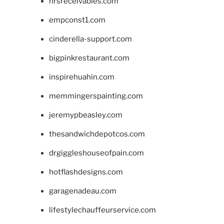
hrsreceivables.com
empconst1.com
cinderella-support.com
bigpinkrestaurant.com
inspirehuahin.com
memmingerspainting.com
jeremypbeasley.com
thesandwichdepotcos.com
drgiggleshouseofpain.com
hotflashdesigns.com
garagenadeau.com
lifestylechauffeurservice.com