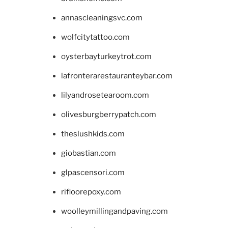
annascleaningsvc.com
wolfcitytattoo.com
oysterbayturkeytrot.com
lafronterarestauranteybar.com
lilyandrosetearoom.com
olivesburgberrypatch.com
theslushkids.com
giobastian.com
glpascensori.com
rifloorepoxy.com
woolleymillingandpaving.com