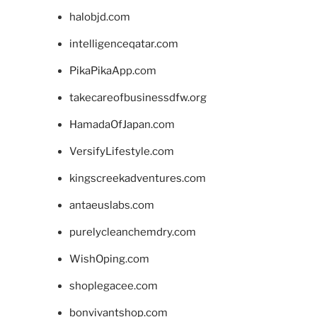
halobjd.com
intelligenceqatar.com
PikaPikaApp.com
takecareofbusinessdfw.org
HamadaOfJapan.com
VersifyLifestyle.com
kingscreekadventures.com
antaeuslabs.com
purelycleanchemdry.com
WishOping.com
shoplegacee.com
bonvivantshop.com