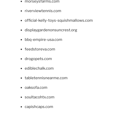
morseysfarms.com
riverviewtennis.com
official-kelly-toys-squishmallows.com
displaygardenonsuncrest.org
bbq-empire-usa.com
feedstoreva.com
drogopets.com
ediblechalk.com
tabletennisnearme.com
oaksofa.com
soultacohtx.com
capishcaps.com