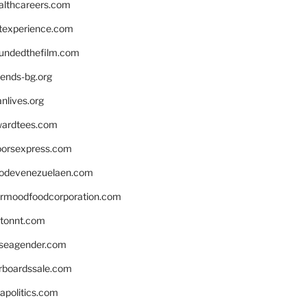
althcareers.com
ntexperience.com
undedthefilm.com
iends-bg.org
nlives.org
ardtees.com
loorsexpress.com
odevenezuelaen.com
ermoodfoodcorporation.com
stonnt.com
seagender.com
rboardssale.com
apolitics.com