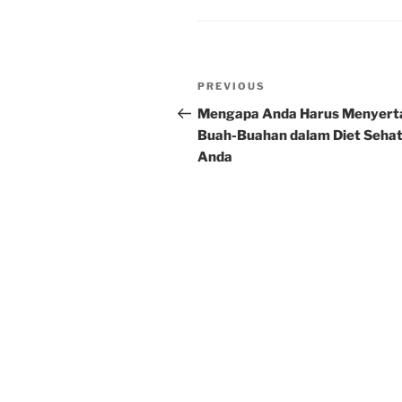
Post
Previous
PREVIOUS
navigation
Post
Mengapa Anda Harus Menyert
Buah-Buahan dalam Diet Seha
Anda