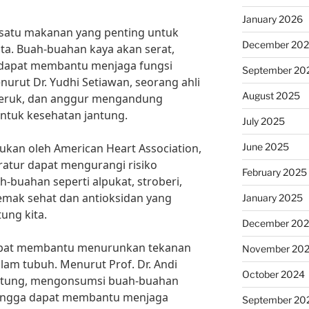
January 2026
satu makanan yang penting untuk
December 20
ta. Buah-buahan kaya akan serat,
g dapat membantu menjaga fungsi
September 20
enurut Dr. Yudhi Setiawan, seorang ahli
August 2025
l, jeruk, dan anggur mengandung
ntuk kesehatan jantung.
July 2025
June 2025
kukan oleh American Heart Association,
atur dapat mengurangi risiko
February 2025
h-buahan seperti alpukat, stroberi,
mak sehat dan antioksidan yang
January 2025
ung kita.
December 20
 dapat membantu menurunkan tekanan
November 20
lam tubuh. Menurut Prof. Dr. Andi
October 2024
antung, mengonsumsi buah-buahan
mangga dapat membantu menjaga
September 20