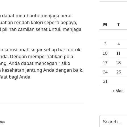
uga dapat membantu menjaga berat
buahan rendah kalori seperti pepaya,
M
T
i pilihan camilan sehat untuk menjaga
3
4
onsumsi buah segar setiap hari untuk
10
11
Anda. Dengan memperhatikan pola
17
18
ng, Anda dapat mencegah risiko
a kesehatan jantung Anda dengan baik.
24
25
aat bagi Anda.
31
« Mar
Search
UNG
for: