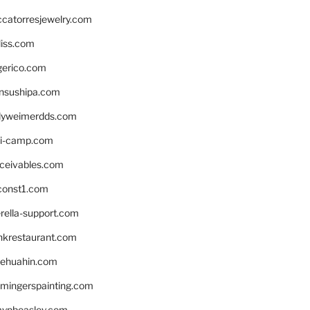
ccatorresjewelry.com
liss.com
gerico.com
nsushipa.com
yweimerdds.com
i-camp.com
eceivables.com
onst1.com
rella-support.com
inkrestaurant.com
rehuahin.com
ingerspainting.com
mypbeasley.com