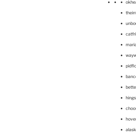
okhe
thei
unbo
catfr
maria
wayw
pidf
banc
bett
hing
choo
hove
alask