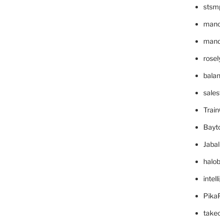
stsm
mano
mande
rose
bala
sale
Trai
Bayt
Jaba
halo
intel
Pika
take