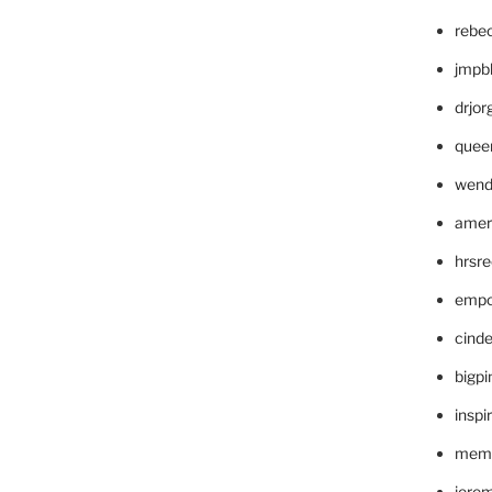
rebe
jmpb
drjor
quee
wend
amer
hrsr
empc
cinde
bigp
inspi
memm
jere