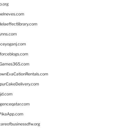
p.org
elneves.com
laeffectlibrary.com
lynns.com
nceyoganj.com
sforceblogs.com
nGames365.com
ownEvaCationRentals.com
lpurCakeDelivery.com
bjd.com
ligenceqatar.com
PikaApp.com
careofbusinessdfw.org