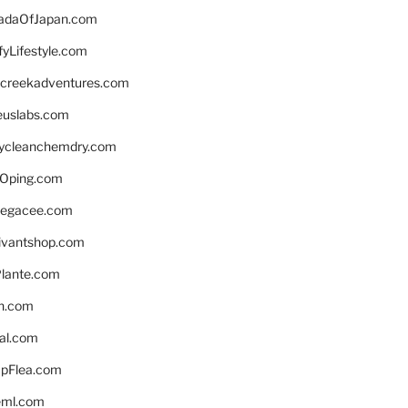
daOfJapan.com
fyLifestyle.com
screekadventures.com
euslabs.com
lycleanchemdry.com
Oping.com
legacee.com
ivantshop.com
lante.com
n.com
eal.com
pFlea.com
eml.com