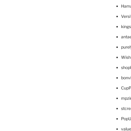
Hama
Versi
king
anta
pure
Wish
shop
bonv
CupP
mpzi
stcr
PopU
valu