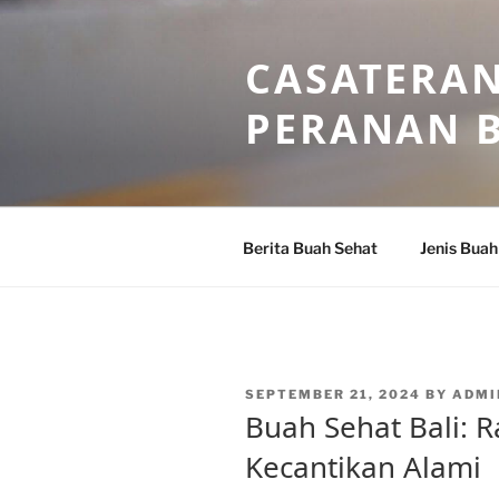
Skip
to
CASATERAN
content
PERANAN 
Berita Buah Sehat
Jenis Buah
POSTED
SEPTEMBER 21, 2024
BY
ADMI
ON
Buah Sehat Bali: 
Kecantikan Alami