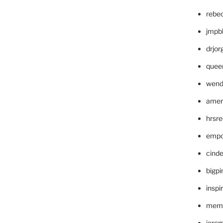
rebe
jmpb
drjor
quee
wend
amer
hrsr
empc
cinde
bigp
inspi
memm
jere