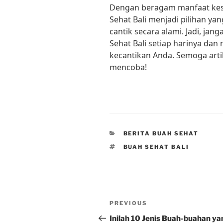
Dengan beragam manfaat kese
Sehat Bali menjadi pilihan ya
cantik secara alami. Jadi, j
Sehat Bali setiap harinya da
kecantikan Anda. Semoga arti
mencoba!
CATEGORIES
BERITA BUAH SEHAT
TAGS
BUAH SEHAT BALI
Post
Previous
PREVIOUS
navigation
Post
Inilah 10 Jenis Buah-buahan ya