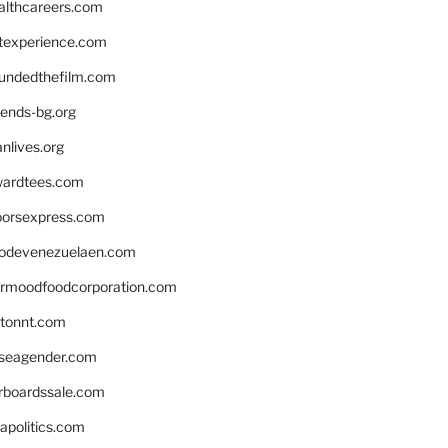
althcareers.com
ntexperience.com
undedthefilm.com
iends-bg.org
nlives.org
ardtees.com
loorsexpress.com
odevenezuelaen.com
ermoodfoodcorporation.com
stonnt.com
seagender.com
rboardssale.com
apolitics.com