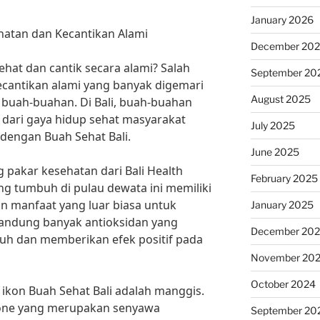
January 2026
ehatan dan Kecantikan Alami
December 20
ehat dan cantik secara alami? Salah
September 20
ecantikan alami yang banyak digemari
August 2025
uah-buahan. Di Bali, buah-buahan
 dari gaya hidup sehat masyarakat
July 2025
 dengan Buah Sehat Bali.
June 2025
g pakar kesehatan dari Bali Health
February 2025
g tumbuh di pulau dewata ini memiliki
an manfaat yang luar biasa untuk
January 2025
gandung banyak antioksidan yang
December 20
uh dan memberikan efek positif pada
November 20
October 2024
 ikon Buah Sehat Bali adalah manggis.
ne yang merupakan senyawa
September 20