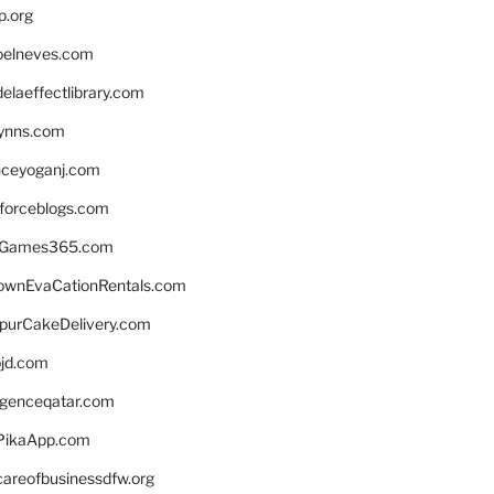
p.org
elneves.com
laeffectlibrary.com
lynns.com
nceyoganj.com
sforceblogs.com
nGames365.com
ownEvaCationRentals.com
lpurCakeDelivery.com
bjd.com
ligenceqatar.com
PikaApp.com
careofbusinessdfw.org