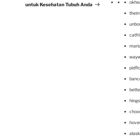
okhe
untuk Kesehatan Tubuh Anda
thei
unbo
catfr
maria
wayw
pidf
banc
bett
hing
choo
hove
alask