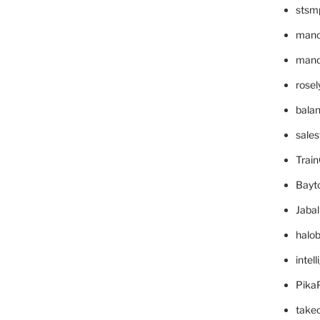
stsm
mano
mande
rose
bala
sale
Trai
Bayt
Jaba
halo
intel
Pika
take