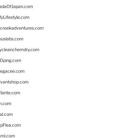
daOfJapan.com
fyLifestyle.com
screekadventures.com
euslabs.com
lycleanchemdry.com
Oping.com
legacee.com
ivantshop.com
lante.com
n.com
eal.com
pFlea.com
eml.com