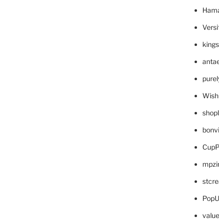
Hama
Versi
king
anta
pure
Wish
shop
bonv
CupP
mpzi
stcr
PopU
valu