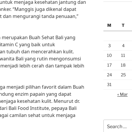
 untuk menjaga kesehatan jantung dan
nker. “Manggis juga dikenal dapat
it dan mengurangi tanda penuaan,”
M
T
ga merupakan Buah Sehat Bali yang
vitamin C yang baik untuk
3
4
an tubuh dan mencerahkan kulit.
10
11
wanita Bali yang rutin mengonsumsi
17
18
ya menjadi lebih cerah dan tampak lebih
24
25
31
uga menjadi pilihan favorit dalam Buah
andung enzim papain yang dapat
« Mar
jaga kesehatan kulit. Menurut dr.
ari Bali Food Institute, pepaya Bali
agai camilan sehat untuk menjaga
Search
for: