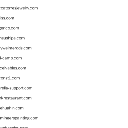
ccatorresjewelry.com
liss.com
gerico.com
nsushipa.com
yweimerdds.com
i-camp.com
eceivables.com
onst1.com
rella-support.com
inkrestaurant.com
rehuahin.com
ingerspainting.com
mypbeasley.com