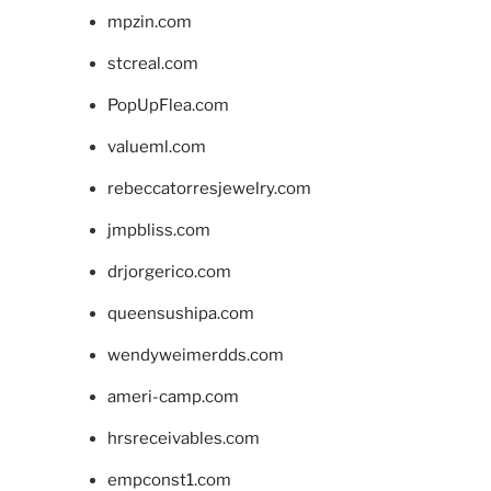
mpzin.com
stcreal.com
PopUpFlea.com
valueml.com
rebeccatorresjewelry.com
jmpbliss.com
drjorgerico.com
queensushipa.com
wendyweimerdds.com
ameri-camp.com
hrsreceivables.com
empconst1.com