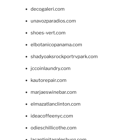
decogaleri.com
unavozparadios.com
shoes-vert.com
elbotanicopanama.com
shadyoaksrockportrvpark.com
jccoinlaundry.com
kautorepair.com
marjaeswinebar.com
elmazatlanclinton.com
ideacoffeenyc.com
odieschillicothe.com
lacantinitagalesburg.com