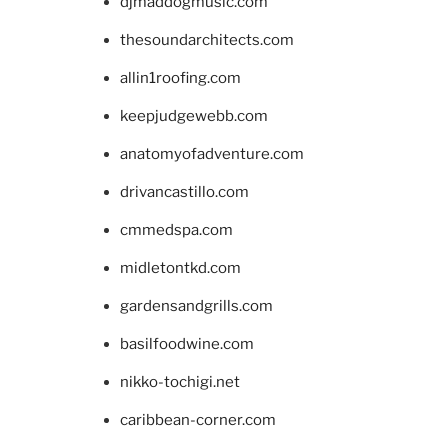
djmaddogmusic.com
thesoundarchitects.com
allin1roofing.com
keepjudgewebb.com
anatomyofadventure.com
drivancastillo.com
cmmedspa.com
midletontkd.com
gardensandgrills.com
basilfoodwine.com
nikko-tochigi.net
caribbean-corner.com