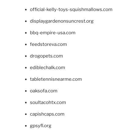
official-kelly-toys-squishmallows.com
displaygardenonsuncrest.org
bbq-empire-usa.com
feedstoreva.com
drogopets.com
ediblechalk.com
tabletennisnearme.com
oaksofa.com
soultacohtx.com
capishcaps.com
gpsyfl.org