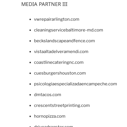
MEDIA PARTNER III
vwrepairarlington.com
cleaningservicebaltimore-md.com
beckslandscapeandfence.com
vistaaltadelveramendi.com
coastlinecateringnc.com
cuesburgershouston.com
psicologiaespecializadaencampeche.com
dmtacos.com
crescentstreetprinting.com
hornopizza.com
driveadragster.com