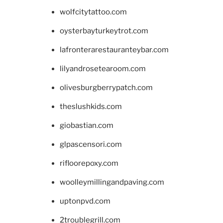
wolfcitytattoo.com
oysterbayturkeytrot.com
lafronterarestauranteybar.com
lilyandrosetearoom.com
olivesburgberrypatch.com
theslushkids.com
giobastian.com
glpascensori.com
rifloorepoxy.com
woolleymillingandpaving.com
uptonpvd.com
2troublegrill.com