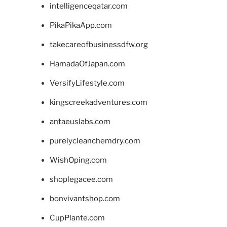
intelligenceqatar.com
PikaPikaApp.com
takecareofbusinessdfw.org
HamadaOfJapan.com
VersifyLifestyle.com
kingscreekadventures.com
antaeuslabs.com
purelycleanchemdry.com
WishOping.com
shoplegacee.com
bonvivantshop.com
CupPlante.com