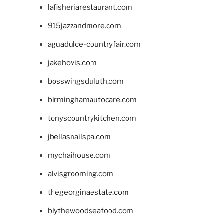
lafisheriarestaurant.com
915jazzandmore.com
aguadulce-countryfair.com
jakehovis.com
bosswingsduluth.com
birminghamautocare.com
tonyscountrykitchen.com
jbellasnailspa.com
mychaihouse.com
alvisgrooming.com
thegeorginaestate.com
blythewoodseafood.com