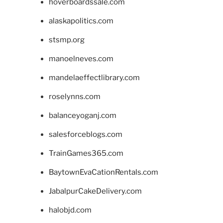
hoverboardssale.com
alaskapolitics.com
stsmp.org
manoelneves.com
mandelaeffectlibrary.com
roselynns.com
balanceyoganj.com
salesforceblogs.com
TrainGames365.com
BaytownEvaCationRentals.com
JabalpurCakeDelivery.com
halobjd.com