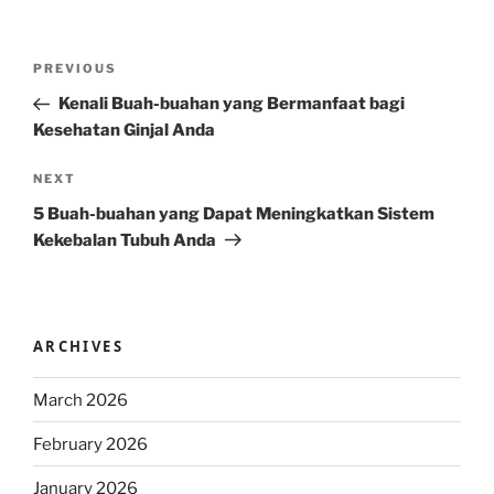
Post
Previous
PREVIOUS
navigation
Post
Kenali Buah-buahan yang Bermanfaat bagi
Kesehatan Ginjal Anda
Next
NEXT
Post
5 Buah-buahan yang Dapat Meningkatkan Sistem
Kekebalan Tubuh Anda
ARCHIVES
March 2026
February 2026
January 2026