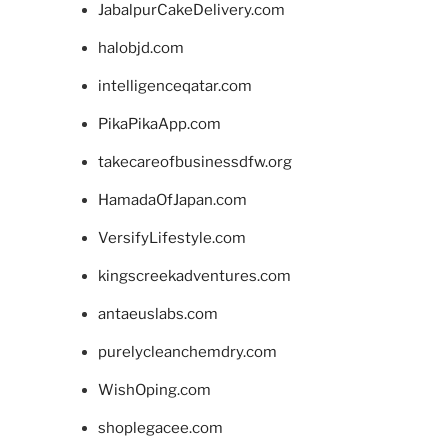
JabalpurCakeDelivery.com
halobjd.com
intelligenceqatar.com
PikaPikaApp.com
takecareofbusinessdfw.org
HamadaOfJapan.com
VersifyLifestyle.com
kingscreekadventures.com
antaeuslabs.com
purelycleanchemdry.com
WishOping.com
shoplegacee.com