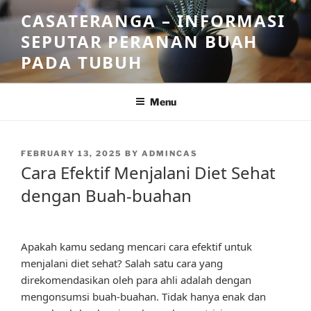
Skip
CASATERANGA – INFORMASI
to
SEPUTAR PERANAN BUAH
content
PADA TUBUH
Menu
POSTED
FEBRUARY 13, 2025
BY
ADMINCAS
ON
Cara Efektif Menjalani Diet Sehat
dengan Buah-buahan
Apakah kamu sedang mencari cara efektif untuk
menjalani diet sehat? Salah satu cara yang
direkomendasikan oleh para ahli adalah dengan
mengonsumsi buah-buahan. Tidak hanya enak dan