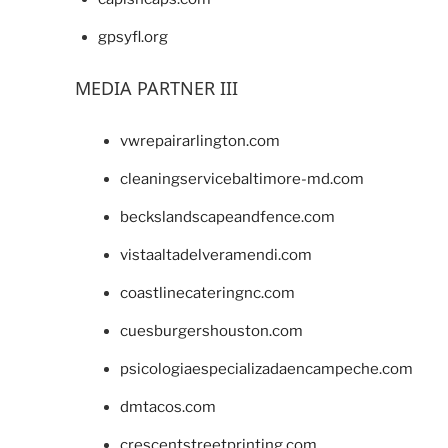
gpsyfl.org
MEDIA PARTNER III
vwrepairarlington.com
cleaningservicebaltimore-md.com
beckslandscapeandfence.com
vistaaltadelveramendi.com
coastlinecateringnc.com
cuesburgershouston.com
psicologiaespecializadaencampeche.com
dmtacos.com
crescentstreetprinting.com