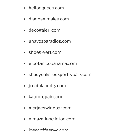
hellonquads.com
diarioanimales.com
decogaleri.com
unavozparadios.com
shoes-vert.com
elbotanicopanama.com
shadyoaksrockportrvpark.com
jccoinlaundry.com
kautorepair.com
marjaeswinebar.com
elmazatlanclinton.com
ideacoffeenyc.com