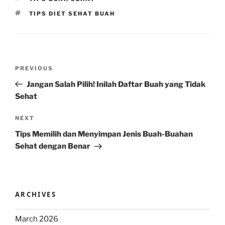
TAGS
TIPS DIET SEHAT BUAH
Post
Previous
PREVIOUS
navigation
Post
Jangan Salah Pilih! Inilah Daftar Buah yang Tidak
Sehat
Next
NEXT
Post
Tips Memilih dan Menyimpan Jenis Buah-Buahan
Sehat dengan Benar
ARCHIVES
March 2026