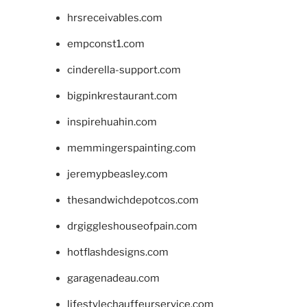
hrsreceivables.com
empconst1.com
cinderella-support.com
bigpinkrestaurant.com
inspirehuahin.com
memmingerspainting.com
jeremypbeasley.com
thesandwichdepotcos.com
drgiggleshouseofpain.com
hotflashdesigns.com
garagenadeau.com
lifestylechauffeurservice.com