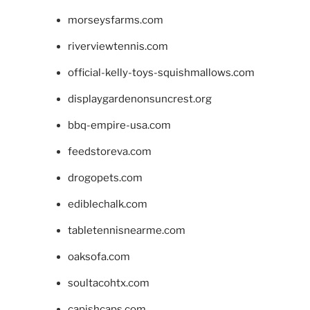
morseysfarms.com
riverviewtennis.com
official-kelly-toys-squishmallows.com
displaygardenonsuncrest.org
bbq-empire-usa.com
feedstoreva.com
drogopets.com
ediblechalk.com
tabletennisnearme.com
oaksofa.com
soultacohtx.com
capishcaps.com