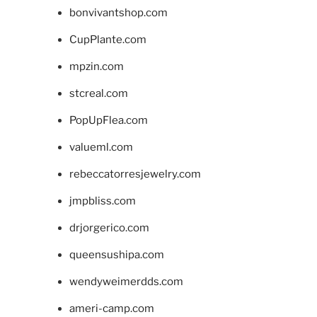
bonvivantshop.com
CupPlante.com
mpzin.com
stcreal.com
PopUpFlea.com
valueml.com
rebeccatorresjewelry.com
jmpbliss.com
drjorgerico.com
queensushipa.com
wendyweimerdds.com
ameri-camp.com