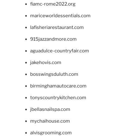
fiamc-rome2022.org
mariceworldessentials.com
lafisheriarestaurant.com
915jazzandmore.com
aguadulce-countryfair.com
jakehovis.com
bosswingsduluth.com
birminghamautocare.com
tonyscountrykitchen.com
jbellasnailspa.com
mychaihouse.com
alvisgrooming.com