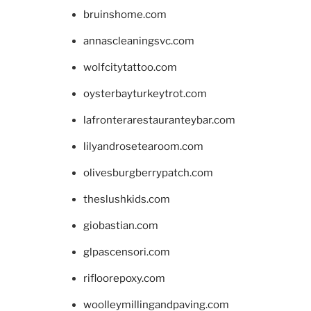
bruinshome.com
annascleaningsvc.com
wolfcitytattoo.com
oysterbayturkeytrot.com
lafronterarestauranteybar.com
lilyandrosetearoom.com
olivesburgberrypatch.com
theslushkids.com
giobastian.com
glpascensori.com
rifloorepoxy.com
woolleymillingandpaving.com