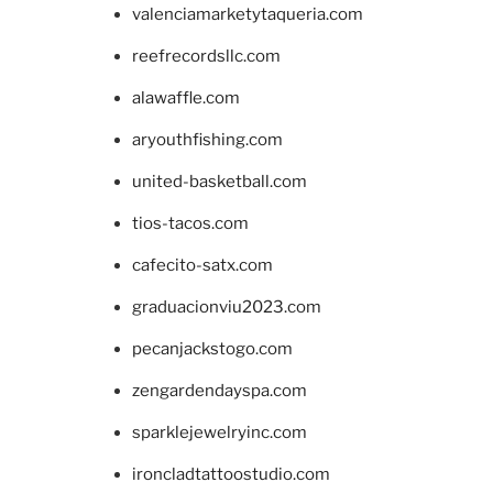
valenciamarketytaqueria.com
reefrecordsllc.com
alawaffle.com
aryouthfishing.com
united-basketball.com
tios-tacos.com
cafecito-satx.com
graduacionviu2023.com
pecanjackstogo.com
zengardendayspa.com
sparklejewelryinc.com
ironcladtattoostudio.com