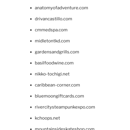
anatomyofadventure.com
drivancastillo.com
cmmedspa.com
midletontkd.com
gardensandgrills.com
basilfoodwine.com
nikko-tochigi.net
caribbean-corner.com
bluemoongiftcards.com
rivercitysteampunkexpo.com
kchoops.net
mountainsideskateshop.com