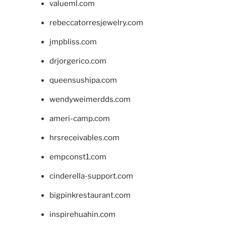
valueml.com
rebeccatorresjewelry.com
jmpbliss.com
drjorgerico.com
queensushipa.com
wendyweimerdds.com
ameri-camp.com
hrsreceivables.com
empconst1.com
cinderella-support.com
bigpinkrestaurant.com
inspirehuahin.com