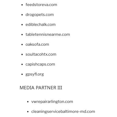
feedstoreva.com
drogopets.com
ediblechalk.com
tabletennisnearme.com
oaksofa.com
soultacohtx.com
capishcaps.com
gpsyfl.org
MEDIA PARTNER III
vwrepairarlington.com
cleaningservicebaltimore-md.com