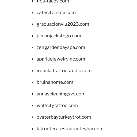
tios-tacos.com
cafecito-satx.com
graduacionviu2023.com
pecanjackstogo.com
zengardendayspa.com
sparklejewelryinc.com
ironcladtattoostudio.com
bruinshome.com
annascleaningsvc.com
wolfcitytattoo.com
oysterbayturkeytrot.com
lafronterarestauranteybar.com