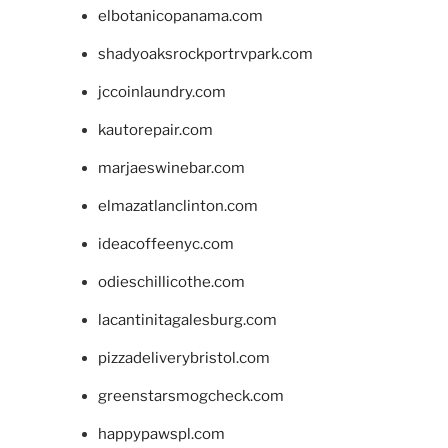
elbotanicopanama.com
shadyoaksrockportrvpark.com
jccoinlaundry.com
kautorepair.com
marjaeswinebar.com
elmazatlanclinton.com
ideacoffeenyc.com
odieschillicothe.com
lacantinitagalesburg.com
pizzadeliverybristol.com
greenstarsmogcheck.com
happypawspl.com