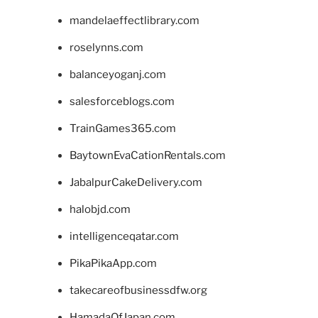
mandelaeffectlibrary.com
roselynns.com
balanceyoganj.com
salesforceblogs.com
TrainGames365.com
BaytownEvaCationRentals.com
JabalpurCakeDelivery.com
halobjd.com
intelligenceqatar.com
PikaPikaApp.com
takecareofbusinessdfw.org
HamadaOfJapan.com