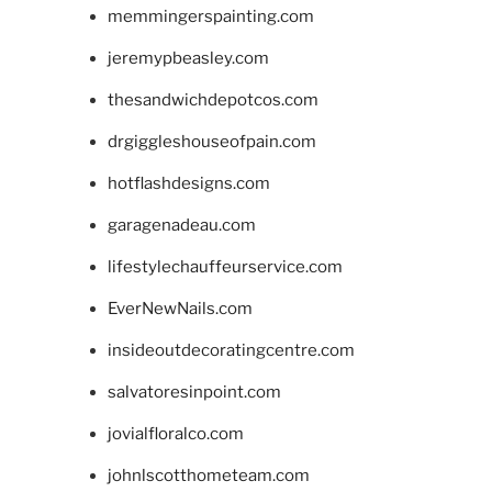
memmingerspainting.com
jeremypbeasley.com
thesandwichdepotcos.com
drgiggleshouseofpain.com
hotflashdesigns.com
garagenadeau.com
lifestylechauffeurservice.com
EverNewNails.com
insideoutdecoratingcentre.com
salvatoresinpoint.com
jovialfloralco.com
johnlscotthometeam.com