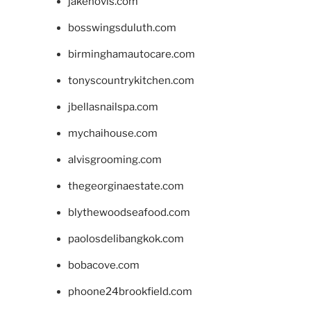
jakehovis.com
bosswingsduluth.com
birminghamautocare.com
tonyscountrykitchen.com
jbellasnailspa.com
mychaihouse.com
alvisgrooming.com
thegeorginaestate.com
blythewoodseafood.com
paolosdelibangkok.com
bobacove.com
phoone24brookfield.com