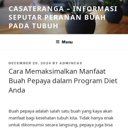
Skip
CASATERANGA – INFORMASI
to
SEPUTAR PERANAN BUAH
content
PADA TUBUH
Menu
POSTED
DECEMBER 29, 2024
BY
ADMINCAS
ON
Cara Memaksimalkan Manfaat
Buah Pepaya dalam Program Diet
Anda
Buah pepaya adalah salah satu buah yang kaya akan
manfaat bagi kesehatan tubuh kita. Tidak hanya enak
untuk dikonsumsi secara langsung, pepaya juga bisa