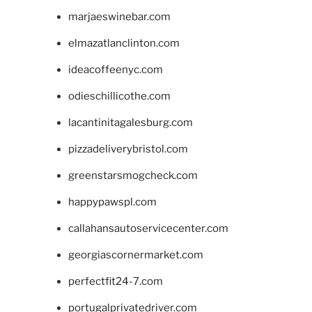
marjaeswinebar.com
elmazatlanclinton.com
ideacoffeenyc.com
odieschillicothe.com
lacantinitagalesburg.com
pizzadeliverybristol.com
greenstarsmogcheck.com
happypawspl.com
callahansautoservicecenter.com
georgiascornermarket.com
perfectfit24-7.com
portugalprivatedriver.com