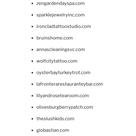
zengardendayspa.com
sparklejewelryinc.com
ironcladtattoostudio.com
bruinshome.com
annascleaningsvc.com
wolfcitytattoo.com
oysterbayturkeytrot.com
lafronterarestauranteybar.com
lilyandrosetearoom.com
olivesburgberrypatch.com
theslushkids.com
giobastian.com