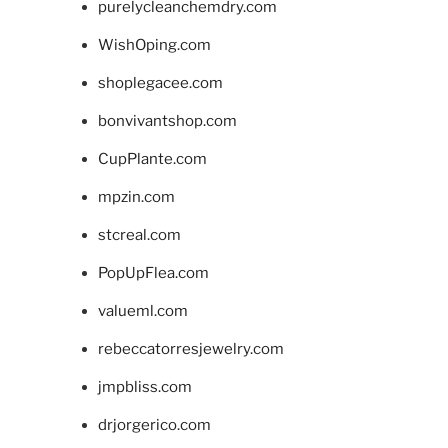
purelycleanchemdry.com
WishOping.com
shoplegacee.com
bonvivantshop.com
CupPlante.com
mpzin.com
stcreal.com
PopUpFlea.com
valueml.com
rebeccatorresjewelry.com
jmpbliss.com
drjorgerico.com