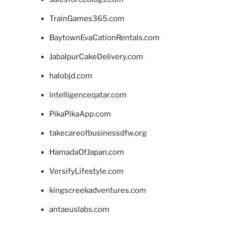
TrainGames365.com
BaytownEvaCationRentals.com
JabalpurCakeDelivery.com
halobjd.com
intelligenceqatar.com
PikaPikaApp.com
takecareofbusinessdfw.org
HamadaOfJapan.com
VersifyLifestyle.com
kingscreekadventures.com
antaeuslabs.com