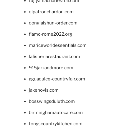
fujiyamacharleston.com
elpatronchardon.com
donglaishun-order.com
fiamc-rome2022.org
mariceworldessentials.com
lafisheriarestaurant.com
915jazzandmore.com
aguadulce-countryfair.com
jakehovis.com
bosswingsduluth.com
birminghamautocare.com
tonyscountrykitchen.com