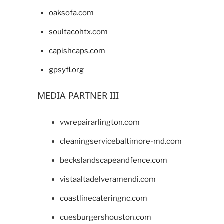
oaksofa.com
soultacohtx.com
capishcaps.com
gpsyfl.org
MEDIA PARTNER III
vwrepairarlington.com
cleaningservicebaltimore-md.com
beckslandscapeandfence.com
vistaaltadelveramendi.com
coastlinecateringnc.com
cuesburgershouston.com