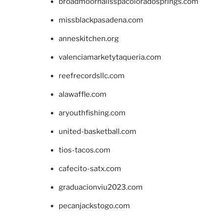
broadmoornailsspacoloradosprings.com
missblackpasadena.com
anneskitchen.org
valenciamarketytaqueria.com
reefrecordsllc.com
alawaffle.com
aryouthfishing.com
united-basketball.com
tios-tacos.com
cafecito-satx.com
graduacionviu2023.com
pecanjackstogo.com