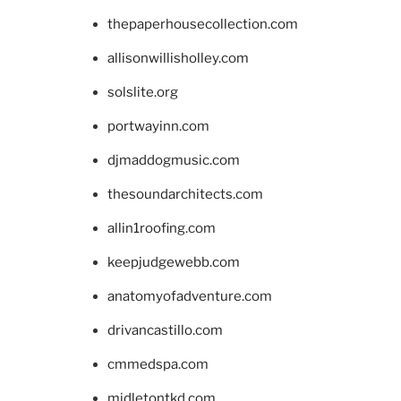
thepaperhousecollection.com
allisonwillisholley.com
solslite.org
portwayinn.com
djmaddogmusic.com
thesoundarchitects.com
allin1roofing.com
keepjudgewebb.com
anatomyofadventure.com
drivancastillo.com
cmmedspa.com
midletontkd.com