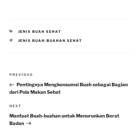
CATEGORIES
JENIS BUAH SEHAT
TAGS
JENIS BUAH-BUAHAN SEHAT
Post
Previous
PREVIOUS
navigation
Post
Pentingnya Mengkonsumsi Buah sebagai Bagian
dari Pola Makan Sehat
Next
NEXT
Post
Manfaat Buah-buahan untuk Menurunkan Berat
Badan