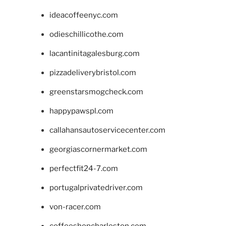
ideacoffeenyc.com
odieschillicothe.com
lacantinitagalesburg.com
pizzadeliverybristol.com
greenstarsmogcheck.com
happypawspl.com
callahansautoservicecenter.com
georgiascornermarket.com
perfectfit24-7.com
portugalprivatedriver.com
von-racer.com
coffeeshopcharleston.com