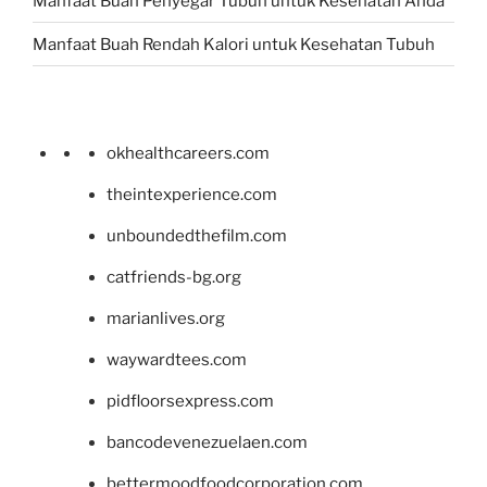
Manfaat Buah Penyegar Tubuh untuk Kesehatan Anda
Manfaat Buah Rendah Kalori untuk Kesehatan Tubuh
okhealthcareers.com
theintexperience.com
unboundedthefilm.com
catfriends-bg.org
marianlives.org
waywardtees.com
pidfloorsexpress.com
bancodevenezuelaen.com
bettermoodfoodcorporation.com