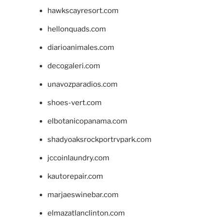
hawkscayresort.com
hellonquads.com
diarioanimales.com
decogaleri.com
unavozparadios.com
shoes-vert.com
elbotanicopanama.com
shadyoaksrockportrvpark.com
jccoinlaundry.com
kautorepair.com
marjaeswinebar.com
elmazatlanclinton.com