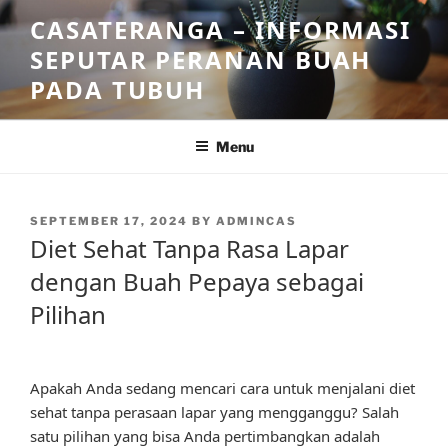
Skip
CASATERANGA – INFORMASI
to
SEPUTAR PERANAN BUAH
content
PADA TUBUH
Menu
POSTED
SEPTEMBER 17, 2024
BY
ADMINCAS
ON
Diet Sehat Tanpa Rasa Lapar
dengan Buah Pepaya sebagai
Pilihan
Apakah Anda sedang mencari cara untuk menjalani diet
sehat tanpa perasaan lapar yang mengganggu? Salah
satu pilihan yang bisa Anda pertimbangkan adalah