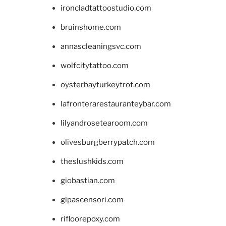
ironcladtattoostudio.com
bruinshome.com
annascleaningsvc.com
wolfcitytattoo.com
oysterbayturkeytrot.com
lafronterarestauranteybar.com
lilyandrosetearoom.com
olivesburgberrypatch.com
theslushkids.com
giobastian.com
glpascensori.com
rifloorepoxy.com