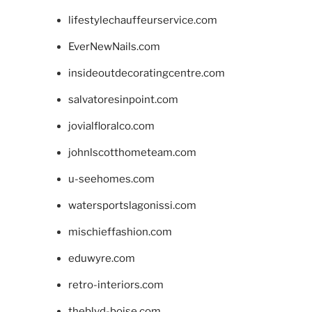
lifestylechauffeurservice.com
EverNewNails.com
insideoutdecoratingcentre.com
salvatoresinpoint.com
jovialfloralco.com
johnlscotthometeam.com
u-seehomes.com
watersportslagonissi.com
mischieffashion.com
eduwyre.com
retro-interiors.com
theblvd-boise.com