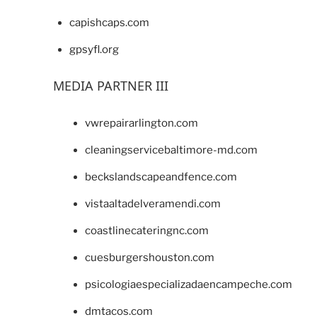
capishcaps.com
gpsyfl.org
MEDIA PARTNER III
vwrepairarlington.com
cleaningservicebaltimore-md.com
beckslandscapeandfence.com
vistaaltadelveramendi.com
coastlinecateringnc.com
cuesburgershouston.com
psicologiaespecializadaencampeche.com
dmtacos.com