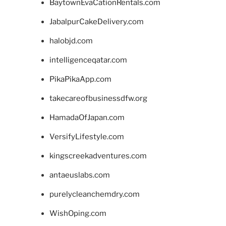
BaytownEvaCationRentals.com
JabalpurCakeDelivery.com
halobjd.com
intelligenceqatar.com
PikaPikaApp.com
takecareofbusinessdfw.org
HamadaOfJapan.com
VersifyLifestyle.com
kingscreekadventures.com
antaeuslabs.com
purelycleanchemdry.com
WishOping.com