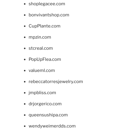
shoplegacee.com
bonvivantshop.com
CupPlante.com
mpzin.com
stcreal.com
PopUpFlea.com
valueml.com
rebeccatorresjewelry.com
jmpbliss.com
drjorgerico.com
queensushipa.com
wendyweimerdds.com