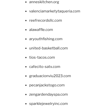
anneskitchen.org
valenciamarketytaqueria.com
reefrecordsllc.com
alawaffle.com
aryouthfishing.com
united-basketball.com
tios-tacos.com
cafecito-satx.com
graduacionviu2023.com
pecanjackstogo.com
zengardendayspa.com
sparklejewelryinc.com