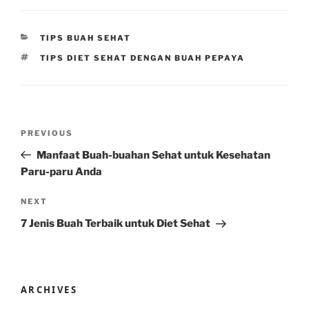
CATEGORIES
TIPS BUAH SEHAT
TAGS
TIPS DIET SEHAT DENGAN BUAH PEPAYA
Post
Previous
PREVIOUS
navigation
Post
Manfaat Buah-buahan Sehat untuk Kesehatan
Paru-paru Anda
Next
NEXT
Post
7 Jenis Buah Terbaik untuk Diet Sehat
ARCHIVES