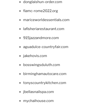
donglaishun-order.com
fiamc-rome2022.org
mariceworldessentials.com
lafisheriarestaurant.com
915jazzandmore.com
aguadulce-countryfair.com
jakehovis.com
bosswingsduluth.com
birminghamautocare.com
tonyscountrykitchen.com
jbellasnailspa.com
mychaihouse.com