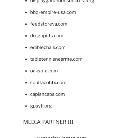
displaygardenonsuncrest.org
bbq-empire-usa.com
feedstoreva.com
drogopets.com
ediblechalk.com
tabletennisnearme.com
oaksofa.com
soultacohtx.com
capishcaps.com
gpsyfl.org
MEDIA PARTNER III