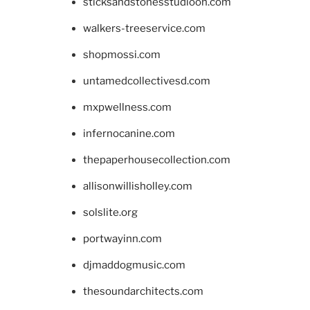
sticksandstonesstudiooh.com
walkers-treeservice.com
shopmossi.com
untamedcollectivesd.com
mxpwellness.com
infernocanine.com
thepaperhousecollection.com
allisonwillisholley.com
solslite.org
portwayinn.com
djmaddogmusic.com
thesoundarchitects.com