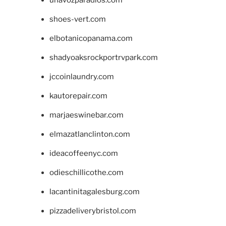
unavozparadios.com
shoes-vert.com
elbotanicopanama.com
shadyoaksrockportrvpark.com
jccoinlaundry.com
kautorepair.com
marjaeswinebar.com
elmazatlanclinton.com
ideacoffeenyc.com
odieschillicothe.com
lacantinitagalesburg.com
pizzadeliverybristol.com