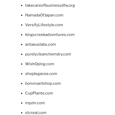
takecareofbusinessdfw.org
HamadaOfJapan.com
VersifyLifestyle.com
kingscreekadventures.com
antaeuslabs.com
purelycleanchemdry.com
WishOping.com
shoplegacee.com
bonvivantshop.com
CupPlante.com
mpzin.com
stcreal.com