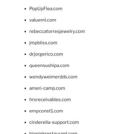
PopUpFlea.com
valueml.com
rebeccatorresjewelry.com
jmpbliss.com
drjorgerico.com
queensushipa.com
wendyweimerdds.com
ameri-camp.com
hrsreceivables.com
empconst1.com
cinderella-support.com
bigpinkrestaurant.com