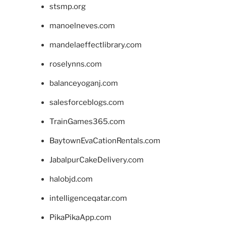
stsmp.org
manoelneves.com
mandelaeffectlibrary.com
roselynns.com
balanceyoganj.com
salesforceblogs.com
TrainGames365.com
BaytownEvaCationRentals.com
JabalpurCakeDelivery.com
halobjd.com
intelligenceqatar.com
PikaPikaApp.com