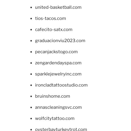
united-basketball.com
tios-tacos.com
cafecito-satx.com
graduacionviu2023.com
pecanjackstogo.com
zengardendayspa.com
sparklejewelryinc.com
ironcladtattoostudio.com
bruinshome.com
annascleaningsvc.com
wolfcitytattoo.com
oysterbayturkeytrot.com