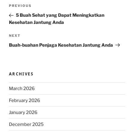
Post
Previous
PREVIOUS
navigation
Post
5 Buah Sehat yang Dapat Meningkatkan
Kesehatan Jantung Anda
Next
NEXT
Post
Buah-buahan Penjaga Kesehatan Jantung Anda
ARCHIVES
March 2026
February 2026
January 2026
December 2025