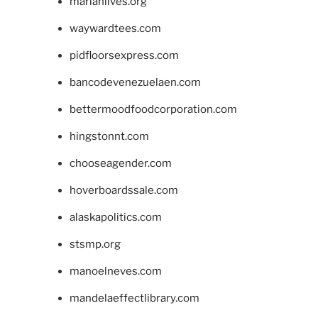
marianlives.org
waywardtees.com
pidfloorsexpress.com
bancodevenezuelaen.com
bettermoodfoodcorporation.com
hingstonnt.com
chooseagender.com
hoverboardssale.com
alaskapolitics.com
stsmp.org
manoelneves.com
mandelaeffectlibrary.com