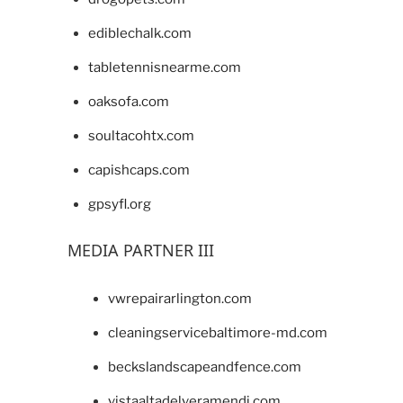
ediblechalk.com
tabletennisnearme.com
oaksofa.com
soultacohtx.com
capishcaps.com
gpsyfl.org
MEDIA PARTNER III
vwrepairarlington.com
cleaningservicebaltimore-md.com
beckslandscapeandfence.com
vistaaltadelveramendi.com