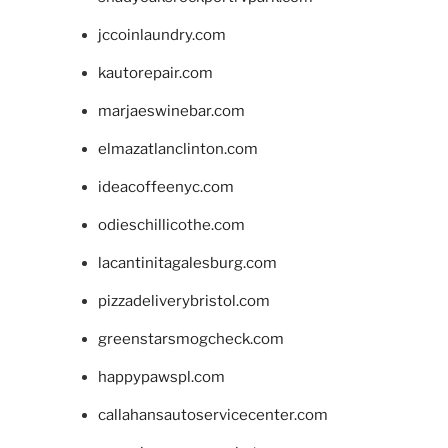
jccoinlaundry.com
kautorepair.com
marjaeswinebar.com
elmazatlanclinton.com
ideacoffeenyc.com
odieschillicothe.com
lacantinitagalesburg.com
pizzadeliverybristol.com
greenstarsmogcheck.com
happypawspl.com
callahansautoservicecenter.com