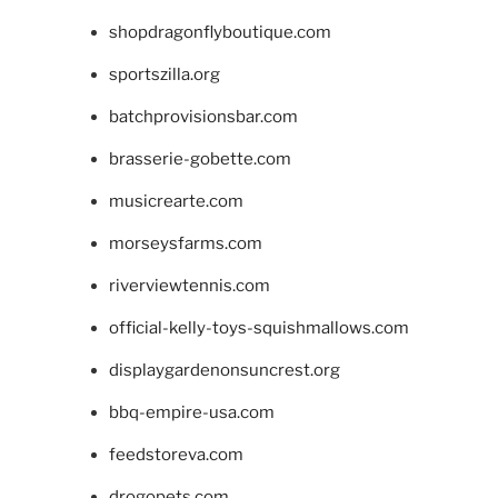
shopdragonflyboutique.com
sportszilla.org
batchprovisionsbar.com
brasserie-gobette.com
musicrearte.com
morseysfarms.com
riverviewtennis.com
official-kelly-toys-squishmallows.com
displaygardenonsuncrest.org
bbq-empire-usa.com
feedstoreva.com
drogopets.com