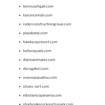
bennusehgall.com
tsecincinnati.com
roderconstructiongroup.com
plazabatai.com
hawkscayresort.com
hellonquads.com
diarioanimales.com
decogaleri.com
unavozparadios.com
shoes-vert.com
elbotanicopanama.com
shadyoaksrockportrvpark.com