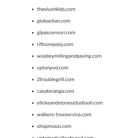
theslushkids.com
giobastian.com
glpascensori.com
rifloorepoxy.com
woolleymillingandpaving.com
uptonpvd.com
2troublegrill.com
casateranga.com
sticksandstonesstudiooh.com
walkers-treeservice.com
shopmossi.com
untamedcollectivesd.com