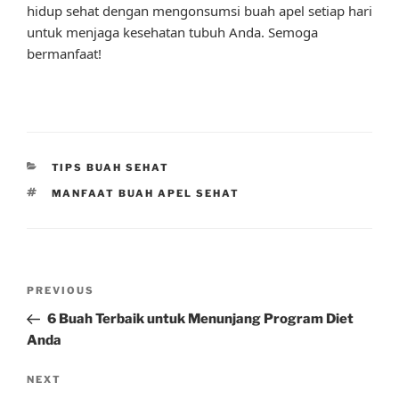
hidup sehat dengan mengonsumsi buah apel setiap hari
untuk menjaga kesehatan tubuh Anda. Semoga
bermanfaat!
CATEGORIES
TIPS BUAH SEHAT
TAGS
MANFAAT BUAH APEL SEHAT
Post
Previous
PREVIOUS
navigation
Post
6 Buah Terbaik untuk Menunjang Program Diet
Anda
Next
NEXT