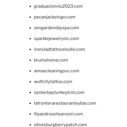
graduacionviu2023.com
pecanjackstogo.com
zengardendayspa.com
sparklejewelryinc.com
ironcladtattoostudio.com
bruinshome.com
annascleaningsvc.com
wolfcitytattoo.com
oysterbayturkeytrot.com
lafronterarestauranteybar.com
lilyandrosetearoom.com
olivesburgberrypatch.com