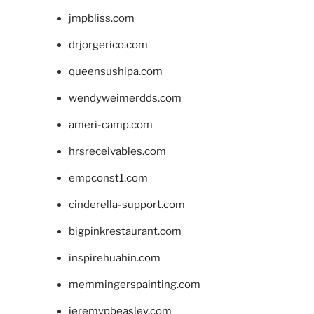
jmpbliss.com
drjorgerico.com
queensushipa.com
wendyweimerdds.com
ameri-camp.com
hrsreceivables.com
empconst1.com
cinderella-support.com
bigpinkrestaurant.com
inspirehuahin.com
memmingerspainting.com
jeremypbeasley.com