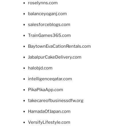
roselynns.com
balanceyoganj.com
salesforceblogs.com
TrainGames365.com
BaytownEvaCationRentals.com
JabalpurCakeDelivery.com
halobjd.com
intelligenceqatar.com
PikaPikaApp.com
takecareofbusinessdfw.org
HamadaOfJapan.com
VersifyLifestyle.com