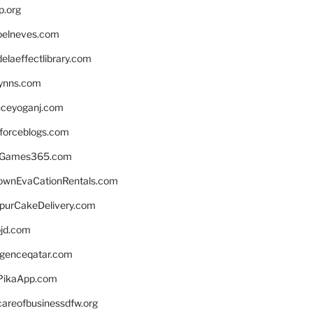
p.org
elneves.com
laeffectlibrary.com
lynns.com
nceyoganj.com
sforceblogs.com
nGames365.com
ownEvaCationRentals.com
lpurCakeDelivery.com
bjd.com
ligenceqatar.com
PikaApp.com
careofbusinessdfw.org