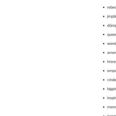
rebe
jmpb
drjor
quee
wend
amer
hrsr
empc
cinde
bigp
inspi
memm
jere