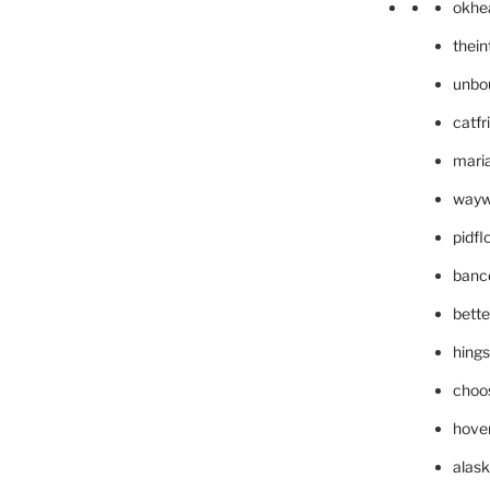
okhe
thei
unbo
catfr
maria
wayw
pidf
banc
bett
hing
choo
hove
alask