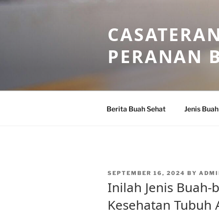
Skip
to
CASATERAN
content
PERANAN 
Berita Buah Sehat
Jenis Buah
POSTED
SEPTEMBER 16, 2024
BY
ADMI
ON
Inilah Jenis Buah
Kesehatan Tubuh 