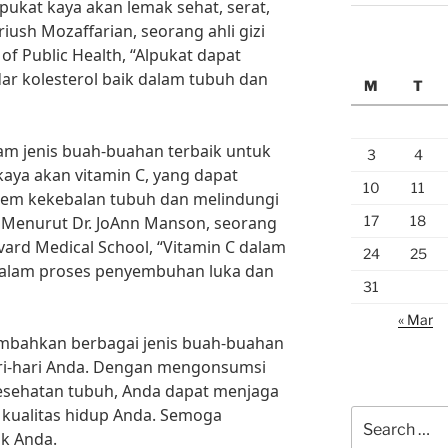
pukat kaya akan lemak sehat, serat,
iush Mozaffarian, seorang ahli gizi
of Public Health, “Alpukat dapat
 kolesterol baik dalam tubuh dan
M
T
am jenis buah-buahan terbaik untuk
3
4
kaya akan vitamin C, yang dapat
10
11
em kekebalan tubuh dan melindungi
17
18
. Menurut Dr. JoAnn Manson, seorang
vard Medical School, “Vitamin C dalam
24
25
dalam proses penyembuhan luka dan
31
« Mar
ambahkan berbagai jenis buah-buahan
ari-hari Anda. Dengan mengonsumsi
esehatan tubuh, Anda dapat menjaga
kualitas hidup Anda. Semoga
Search
uk Anda.
for: