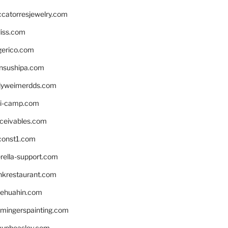
ccatorresjewelry.com
liss.com
gerico.com
nsushipa.com
yweimerdds.com
i-camp.com
eceivables.com
onst1.com
rella-support.com
inkrestaurant.com
rehuahin.com
ingerspainting.com
mypbeasley.com