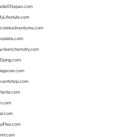
daOfJapan.com
fyLifestyle.com
screekadventures.com
euslabs.com
lycleanchemdry.com
Oping.com
legacee.com
ivantshop.com
lante.com
n.com
eal.com
pFlea.com
eml.com