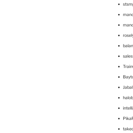
stsm
mano
mande
rose
bala
sale
Trai
Bayt
Jaba
halo
intel
Pika
take