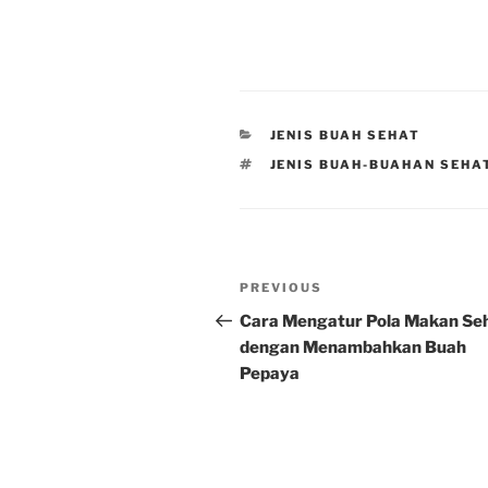
CATEGORIES
JENIS BUAH SEHAT
TAGS
JENIS BUAH-BUAHAN SEHA
Post
Previous
PREVIOUS
navigation
Post
Cara Mengatur Pola Makan Se
dengan Menambahkan Buah
Pepaya