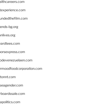
althcareers.com
ntexperience.com
undedthefilm.com
iends-bg.org
nlives.org
ardtees.com
loorsexpress.com
odevenezuelaen.com
ermoodfoodcorporation.com
stonnt.com
seagender.com
rboardssale.com
apolitics.com