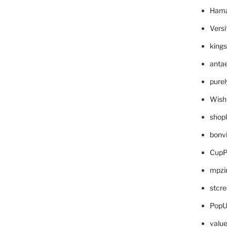
Hama
Versi
king
anta
pure
Wish
shop
bonv
CupP
mpzi
stcr
PopU
valu