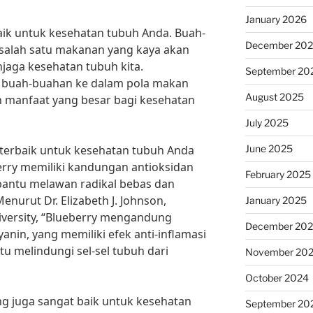
January 2026
baik untuk kesehatan tubuh Anda. Buah-
December 20
lah satu makanan yang kaya akan
njaga kesehatan tubuh kita.
September 20
 buah-buahan ke dalam pola makan
August 2025
n manfaat yang besar bagi kesehatan
July 2025
June 2025
 terbaik untuk kesehatan tubuh Anda
erry memiliki kandungan antioksidan
February 2025
bantu melawan radikal bebas dan
nurut Dr. Elizabeth J. Johnson,
January 2025
University, “Blueberry mengandung
December 20
nin, yang memiliki efek anti-inflamasi
 melindungi sel-sel tubuh dari
November 20
October 2024
ang juga sangat baik untuk kesehatan
September 20