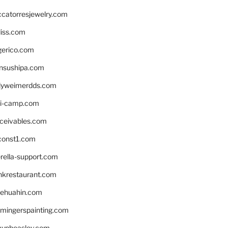
ccatorresjewelry.com
liss.com
gerico.com
nsushipa.com
yweimerdds.com
i-camp.com
eceivables.com
onst1.com
rella-support.com
inkrestaurant.com
rehuahin.com
ingerspainting.com
mypbeasley.com