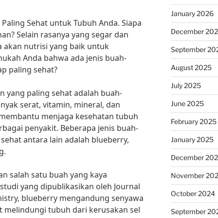
January 2026
g Paling Sehat untuk Tubuh Anda. Siapa
December 20
han? Selain rasanya yang segar dan
 akan nutrisi yang baik untuk
September 20
tahukah Anda bahwa ada jenis buah-
August 2025
p paling sehat?
July 2025
n yang paling sehat adalah buah-
June 2025
ak serat, vitamin, mineral, dan
i membantu menjaga kesehatan tubuh
February 2025
rbagai penyakit. Beberapa jenis buah-
ehat antara lain adalah blueberry,
January 2025
g.
December 20
an salah satu buah yang kaya
November 20
tudi yang dipublikasikan oleh Journal
October 2024
emistry, blueberry mengandung senyawa
 melindungi tubuh dari kerusakan sel
September 20