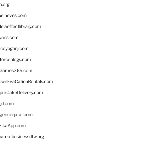
p.org
elneves.com
laeffectlibrary.com
lynns.com
nceyoganj.com
sforceblogs.com
nGames365.com
ownEvaCationRentals.com
lpurCakeDelivery.com
bjd.com
ligenceqatar.com
PikaApp.com
careofbusinessdfw.org