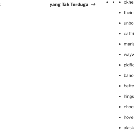
okhe
k
yang Tak Terduga
thei
unbo
catfr
maria
wayw
pidf
banc
bett
hing
choo
hove
alask