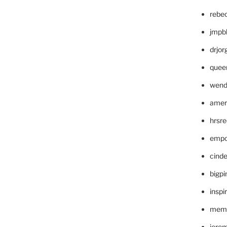
rebe
jmpb
drjor
quee
wend
amer
hrsr
empc
cinde
bigp
inspi
memm
jere