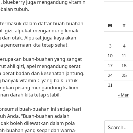
itu, blueberry juga mengandung vitamin
ebalan tubuh.
ga termasuk dalam daftar buah-buahan
M
T
hli gizi, alpukat mengandung lemak
 dan otak. Alpukat juga kaya akan
 pencernaan kita tetap sehat.
3
4
10
11
 merupakan buah-buahan yang sangat
17
18
ut ahli gizi, apel mengandung serat
a berat badan dan kesehatan jantung.
24
25
ng banyak vitamin C yang baik untuk
31
dangkan pisang mengandung kalium
an darah kita tetap stabil.
« Mar
onsumsi buah-buahan ini setiap hari
uh Anda. “Buah-buahan adalah
tidak boleh dilewatkan dalam pola
Search
buah-buahan yang segar dan warna-
for: