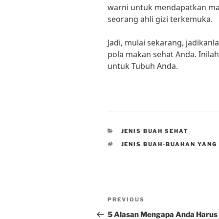
warni untuk mendapatkan manfa
seorang ahli gizi terkemuka.
Jadi, mulai sekarang, jadikan
pola makan sehat Anda. Inila
untuk Tubuh Anda.
CATEGORIES
JENIS BUAH SEHAT
TAGS
JENIS BUAH-BUAHAN YANG
Post
Previous
PREVIOUS
navigation
Post
5 Alasan Mengapa Anda Harus