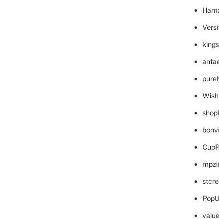
Hama
Versi
king
anta
pure
Wish
shop
bonv
CupP
mpzi
stcr
PopU
valu