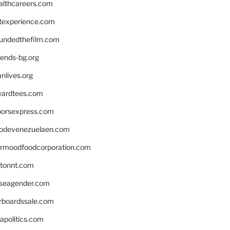
althcareers.com
ntexperience.com
undedthefilm.com
iends-bg.org
nlives.org
ardtees.com
loorsexpress.com
odevenezuelaen.com
ermoodfoodcorporation.com
stonnt.com
seagender.com
rboardssale.com
apolitics.com