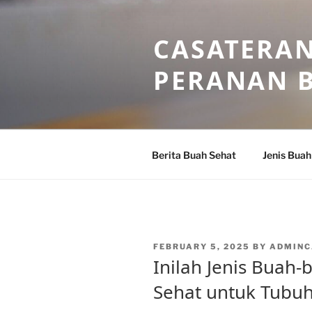
Skip
to
CASATERAN
content
PERANAN 
Berita Buah Sehat
Jenis Buah
POSTED
FEBRUARY 5, 2025
BY
ADMINC
ON
Inilah Jenis Buah
Sehat untuk Tubu