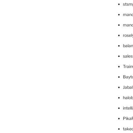
stsm
mano
mande
rose
bala
sale
Trai
Bayt
Jaba
halo
intel
Pika
take