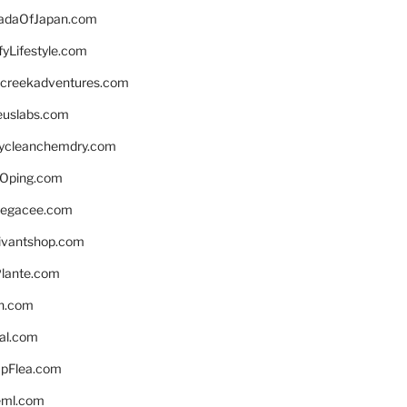
daOfJapan.com
fyLifestyle.com
screekadventures.com
euslabs.com
lycleanchemdry.com
Oping.com
legacee.com
ivantshop.com
lante.com
n.com
eal.com
pFlea.com
eml.com