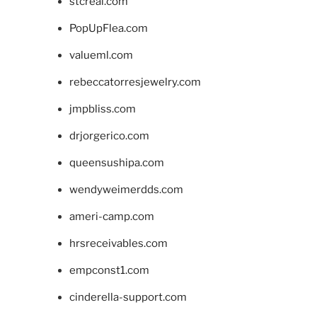
stcreal.com
PopUpFlea.com
valueml.com
rebeccatorresjewelry.com
jmpbliss.com
drjorgerico.com
queensushipa.com
wendyweimerdds.com
ameri-camp.com
hrsreceivables.com
empconst1.com
cinderella-support.com