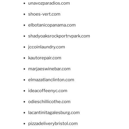
unavozparadios.com
shoes-vert.com
elbotanicopanama.com
shadyoaksrockportrvpark.com
jccoinlaundry.com
kautorepair.com
marjaeswinebar.com
elmazatlanclinton.com
ideacoffeenyc.com
odieschillicothe.com
lacantinitagalesburg.com
pizzadeliverybristol.com