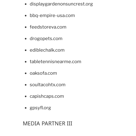
displaygardenonsuncrest.org
bbq-empire-usa.com
feedstoreva.com
drogopets.com
ediblechalk.com
tabletennisnearme.com
oaksofa.com
soultacohtx.com
capishcaps.com
gpsyfl.org
MEDIA PARTNER III