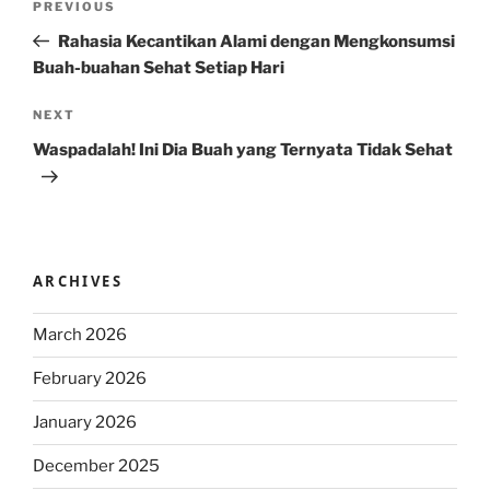
Previous
PREVIOUS
navigation
Post
Rahasia Kecantikan Alami dengan Mengkonsumsi
Buah-buahan Sehat Setiap Hari
Next
NEXT
Post
Waspadalah! Ini Dia Buah yang Ternyata Tidak Sehat
ARCHIVES
March 2026
February 2026
January 2026
December 2025