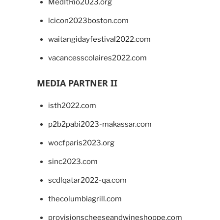
MedItRio2023.org
lcicon2023boston.com
waitangidayfestival2022.com
vacancesscolaires2022.com
MEDIA PARTNER II
isth2022.com
p2b2pabi2023-makassar.com
wocfparis2023.org
sinc2023.com
scdlqatar2022-qa.com
thecolumbiagrill.com
provisionscheeseandwineshoppe.com