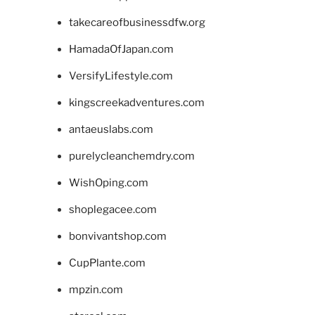
takecareofbusinessdfw.org
HamadaOfJapan.com
VersifyLifestyle.com
kingscreekadventures.com
antaeuslabs.com
purelycleanchemdry.com
WishOping.com
shoplegacee.com
bonvivantshop.com
CupPlante.com
mpzin.com