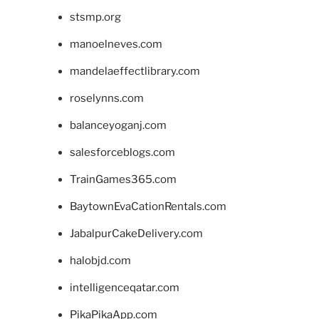
stsmp.org
manoelneves.com
mandelaeffectlibrary.com
roselynns.com
balanceyoganj.com
salesforceblogs.com
TrainGames365.com
BaytownEvaCationRentals.com
JabalpurCakeDelivery.com
halobjd.com
intelligenceqatar.com
PikaPikaApp.com