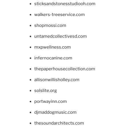
sticksandstonesstudiooh.com
walkers-treeservice.com
shopmossi.com
untamedcollectivesd.com
mxpwellness.com
infernocanine.com
thepaperhousecollection.com
allisonwillisholley.com
solslite.org
portwayinn.com
djmaddogmusic.com
thesoundarchitects.com