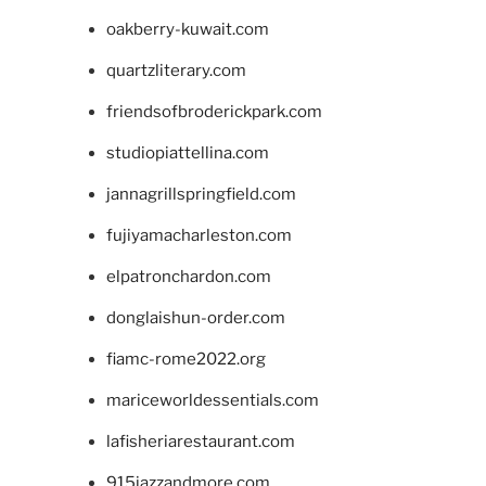
oakberry-kuwait.com
quartzliterary.com
friendsofbroderickpark.com
studiopiattellina.com
jannagrillspringfield.com
fujiyamacharleston.com
elpatronchardon.com
donglaishun-order.com
fiamc-rome2022.org
mariceworldessentials.com
lafisheriarestaurant.com
915jazzandmore.com