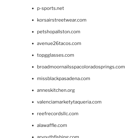
p-sports.net
korsairstreetwear.com
petshopallston.com
avenue26tacos.com
topgglasses.com
broadmoornailsspacoloradosprings.com
missblackpasadena.com
anneskitchen.org
valenciamarketytaqueria.com
reefrecordsllc.com
alawaffle.com
aryouthfishing.com