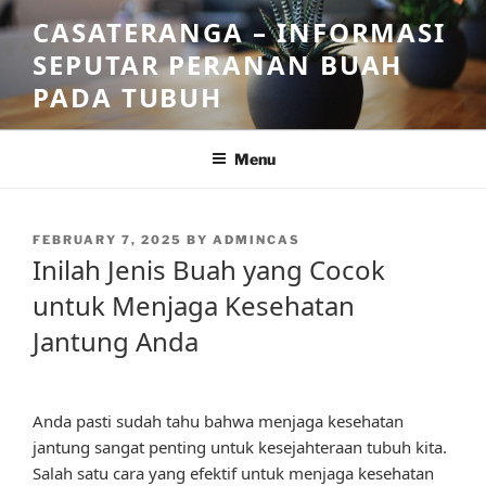
Skip
CASATERANGA – INFORMASI
to
SEPUTAR PERANAN BUAH
content
PADA TUBUH
Menu
POSTED
FEBRUARY 7, 2025
BY
ADMINCAS
ON
Inilah Jenis Buah yang Cocok
untuk Menjaga Kesehatan
Jantung Anda
Anda pasti sudah tahu bahwa menjaga kesehatan
jantung sangat penting untuk kesejahteraan tubuh kita.
Salah satu cara yang efektif untuk menjaga kesehatan