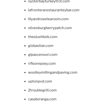
oysterbayturkeytrot.com
lafronterarestauranteybar.com
lilyandrosetearoom.com
olivesburgberrypatch.com
theslushkids.com
giobastian.com
glpascensori.com
rifloorepoxy.com
woolleymillingandpaving.com
uptonpvd.com
2troublegrill.com
casateranga.com