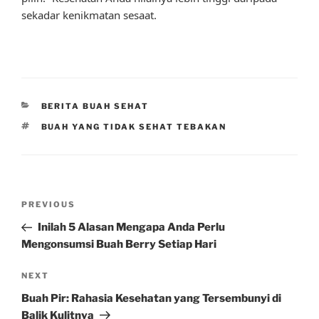
sekadar kenikmatan sesaat.
CATEGORIES
BERITA BUAH SEHAT
TAGS
BUAH YANG TIDAK SEHAT TEBAKAN
Post
Previous
PREVIOUS
navigation
Post
Inilah 5 Alasan Mengapa Anda Perlu
Mengonsumsi Buah Berry Setiap Hari
Next
NEXT
Post
Buah Pir: Rahasia Kesehatan yang Tersembunyi di
Balik Kulitnya