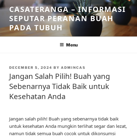
Skip
CASATERANGA – INFORMASI
to
SEPUTAR PERANAN BUAH
content
PADA TUBUH
Menu
POSTED
DECEMBER 5, 2024
BY
ADMINCAS
ON
Jangan Salah Pilih! Buah yang
Sebenarnya Tidak Baik untuk
Kesehatan Anda
Jangan salah pilih! Buah yang sebenarnya tidak baik
untuk kesehatan Anda mungkin terlihat segar dan lezat,
namun tidak semua buah cocok untuk dikonsumsi