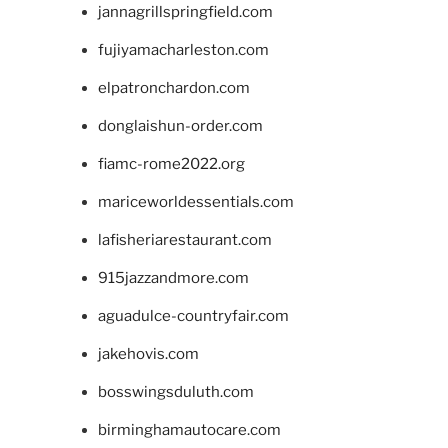
jannagrillspringfield.com
fujiyamacharleston.com
elpatronchardon.com
donglaishun-order.com
fiamc-rome2022.org
mariceworldessentials.com
lafisheriarestaurant.com
915jazzandmore.com
aguadulce-countryfair.com
jakehovis.com
bosswingsduluth.com
birminghamautocare.com