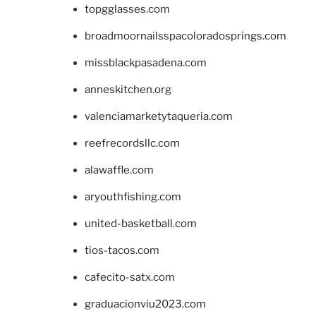
topgglasses.com
broadmoornailsspacoloradosprings.com
missblackpasadena.com
anneskitchen.org
valenciamarketytaqueria.com
reefrecordsllc.com
alawaffle.com
aryouthfishing.com
united-basketball.com
tios-tacos.com
cafecito-satx.com
graduacionviu2023.com