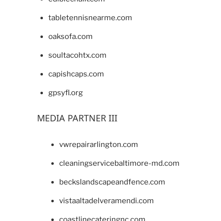
tabletennisnearme.com
oaksofa.com
soultacohtx.com
capishcaps.com
gpsyfl.org
MEDIA PARTNER III
vwrepairarlington.com
cleaningservicebaltimore-md.com
beckslandscapeandfence.com
vistaaltadelveramendi.com
coastlinecateringnc.com