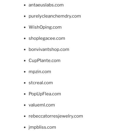
antaeuslabs.com
purelycleanchemdry.com
WishOping.com
shoplegacee.com
bonvivantshop.com
CupPlante.com
mpzin.com
stcreal.com
PopUpFlea.com
valueml.com
rebeccatorresjewelry.com
jmpbliss.com