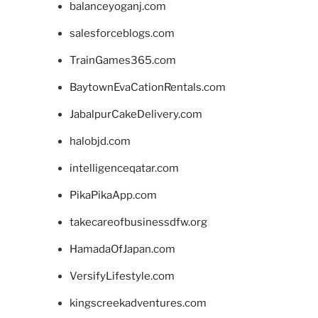
balanceyoganj.com
salesforceblogs.com
TrainGames365.com
BaytownEvaCationRentals.com
JabalpurCakeDelivery.com
halobjd.com
intelligenceqatar.com
PikaPikaApp.com
takecareofbusinessdfw.org
HamadaOfJapan.com
VersifyLifestyle.com
kingscreekadventures.com