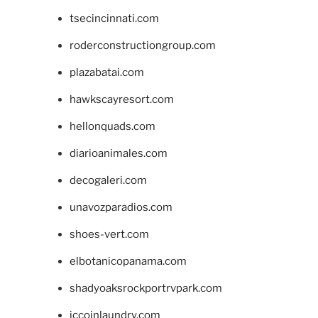
tsecincinnati.com
roderconstructiongroup.com
plazabatai.com
hawkscayresort.com
hellonquads.com
diarioanimales.com
decogaleri.com
unavozparadios.com
shoes-vert.com
elbotanicopanama.com
shadyoaksrockportrvpark.com
jccoinlaundry.com