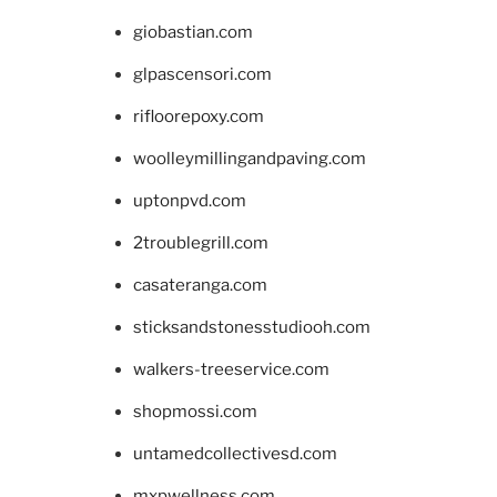
giobastian.com
glpascensori.com
rifloorepoxy.com
woolleymillingandpaving.com
uptonpvd.com
2troublegrill.com
casateranga.com
sticksandstonesstudiooh.com
walkers-treeservice.com
shopmossi.com
untamedcollectivesd.com
mxpwellness.com