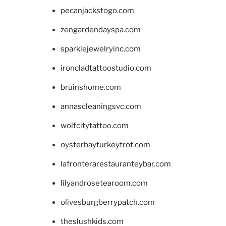
pecanjackstogo.com
zengardendayspa.com
sparklejewelryinc.com
ironcladtattoostudio.com
bruinshome.com
annascleaningsvc.com
wolfcitytattoo.com
oysterbayturkeytrot.com
lafronterarestauranteybar.com
lilyandrosetearoom.com
olivesburgberrypatch.com
theslushkids.com