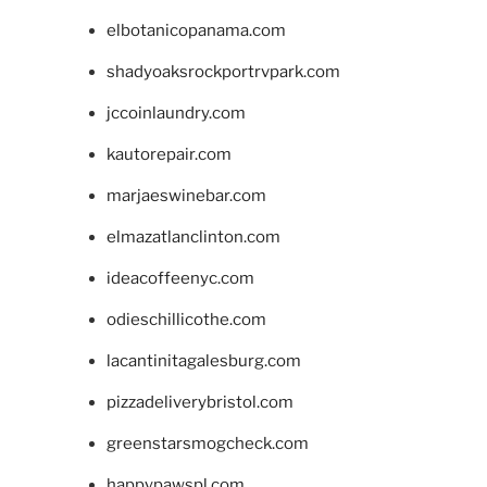
elbotanicopanama.com
shadyoaksrockportrvpark.com
jccoinlaundry.com
kautorepair.com
marjaeswinebar.com
elmazatlanclinton.com
ideacoffeenyc.com
odieschillicothe.com
lacantinitagalesburg.com
pizzadeliverybristol.com
greenstarsmogcheck.com
happypawspl.com