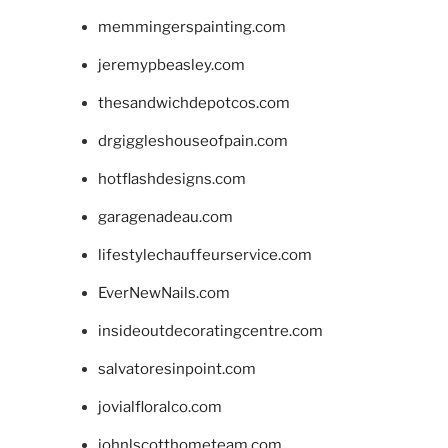
memmingerspainting.com
jeremypbeasley.com
thesandwichdepotcos.com
drgiggleshouseofpain.com
hotflashdesigns.com
garagenadeau.com
lifestylechauffeurservice.com
EverNewNails.com
insideoutdecoratingcentre.com
salvatoresinpoint.com
jovialfloralco.com
johnlscotthometeam.com