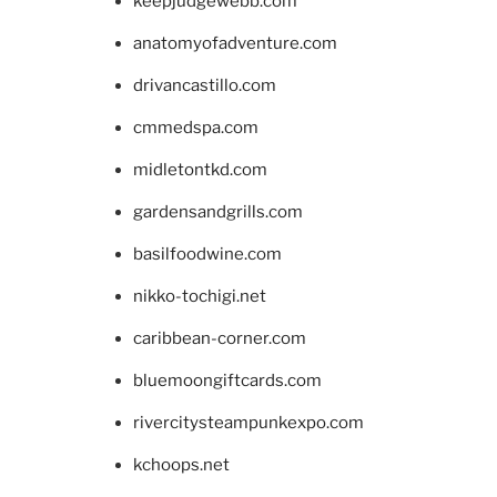
keepjudgewebb.com
anatomyofadventure.com
drivancastillo.com
cmmedspa.com
midletontkd.com
gardensandgrills.com
basilfoodwine.com
nikko-tochigi.net
caribbean-corner.com
bluemoongiftcards.com
rivercitysteampunkexpo.com
kchoops.net