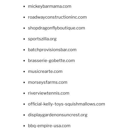
mickeybarmama.com
roadwayconstructioninc.com
shopdragonflyboutique.com
sportszilla.org
batchprovisionsbar.com
brasserie-gobette.com
musicrearte.com
morseysfarms.com
riverviewtennis.com
official-kelly-toys-squishmallows.com
displaygardenonsuncrest.org
bbq-empire-usa.com