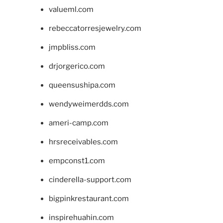
valueml.com
rebeccatorresjewelry.com
jmpbliss.com
drjorgerico.com
queensushipa.com
wendyweimerdds.com
ameri-camp.com
hrsreceivables.com
empconst1.com
cinderella-support.com
bigpinkrestaurant.com
inspirehuahin.com