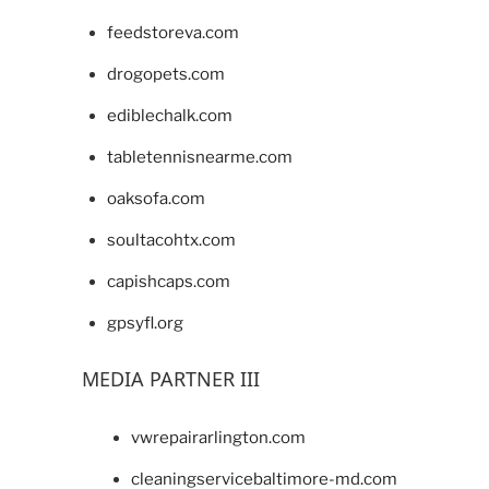
feedstoreva.com
drogopets.com
ediblechalk.com
tabletennisnearme.com
oaksofa.com
soultacohtx.com
capishcaps.com
gpsyfl.org
MEDIA PARTNER III
vwrepairarlington.com
cleaningservicebaltimore-md.com