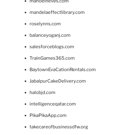
manoelneves.com
mandelaeffectlibrary.com
roselynns.com
balanceyoganj.com
salesforceblogs.com
TrainGames365.com
BaytownEvaCationRentals.com
JabalpurCakeDelivery.com
halobjd.com
intelligenceqatar.com
PikaPikaApp.com
takecareofbusinessdfw.org