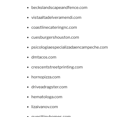
beckslandscapeandfence.com
vistaaltadelveramendi.com
coastlinecateringnc.com
cuesburgershouston.com
psicologiaespecializadaencampeche.com
dmtacos.com
crescentstreetprinting.com
hornopizza.com
driveadragster.com
hematologa.com
lizaivanov.com
guesttinyhomes.com