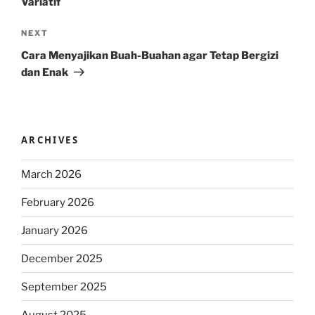
Variatif
Next
NEXT
Post
Cara Menyajikan Buah-Buahan agar Tetap Bergizi
dan Enak
ARCHIVES
March 2026
February 2026
January 2026
December 2025
September 2025
August 2025