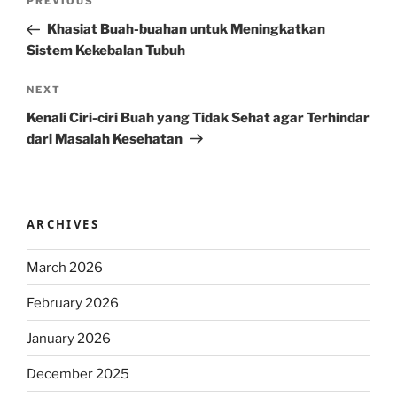
Previous
PREVIOUS
navigation
Post
Khasiat Buah-buahan untuk Meningkatkan
Sistem Kekebalan Tubuh
Next
NEXT
Post
Kenali Ciri-ciri Buah yang Tidak Sehat agar Terhindar
dari Masalah Kesehatan
ARCHIVES
March 2026
February 2026
January 2026
December 2025