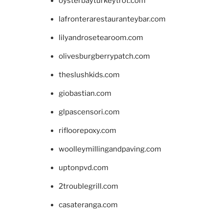
oysterbayturkeytrot.com
lafronterarestauranteybar.com
lilyandrosetearoom.com
olivesburgberrypatch.com
theslushkids.com
giobastian.com
glpascensori.com
rifloorepoxy.com
woolleymillingandpaving.com
uptonpvd.com
2troublegrill.com
casateranga.com