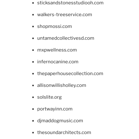
sticksandstonesstudiooh.com
walkers-treeservice.com
shopmossi.com
untamedcollectivesd.com
mxpwellness.com
infernocanine.com
thepaperhousecollection.com
allisonwillisholley.com
solslite.org
portwayinn.com
djmaddogmusic.com
thesoundarchitects.com