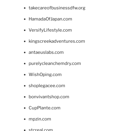
takecareofbusinessdfw.org
HamadaOfJapan.com
VersifyLifestyle.com
kingscreekadventures.com
antaeuslabs.com
purelycleanchemdry.com
WishOping.com
shoplegacee.com
bonvivantshop.com
CupPlante.com
mpzin.com
stcreal.com