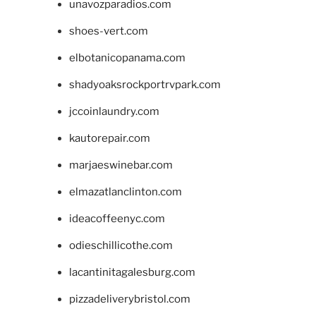
unavozparadios.com
shoes-vert.com
elbotanicopanama.com
shadyoaksrockportrvpark.com
jccoinlaundry.com
kautorepair.com
marjaeswinebar.com
elmazatlanclinton.com
ideacoffeenyc.com
odieschillicothe.com
lacantinitagalesburg.com
pizzadeliverybristol.com