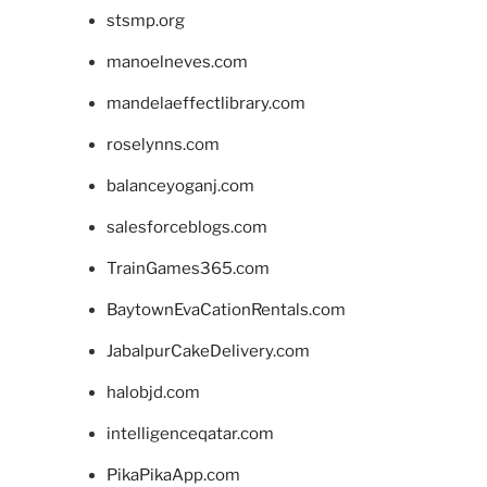
stsmp.org
manoelneves.com
mandelaeffectlibrary.com
roselynns.com
balanceyoganj.com
salesforceblogs.com
TrainGames365.com
BaytownEvaCationRentals.com
JabalpurCakeDelivery.com
halobjd.com
intelligenceqatar.com
PikaPikaApp.com