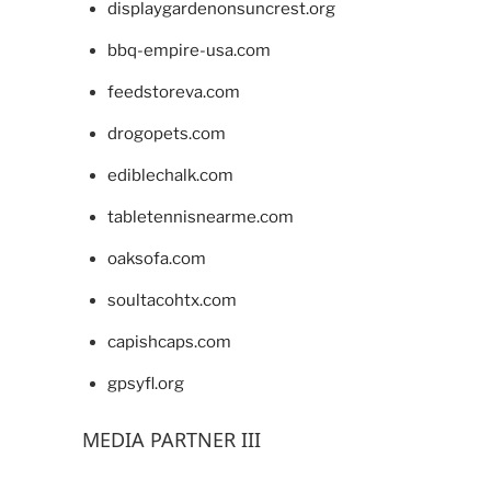
displaygardenonsuncrest.org
bbq-empire-usa.com
feedstoreva.com
drogopets.com
ediblechalk.com
tabletennisnearme.com
oaksofa.com
soultacohtx.com
capishcaps.com
gpsyfl.org
MEDIA PARTNER III