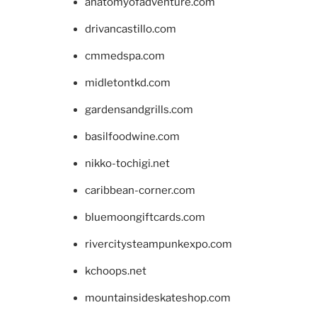
anatomyofadventure.com
drivancastillo.com
cmmedspa.com
midletontkd.com
gardensandgrills.com
basilfoodwine.com
nikko-tochigi.net
caribbean-corner.com
bluemoongiftcards.com
rivercitysteampunkexpo.com
kchoops.net
mountainsideskateshop.com