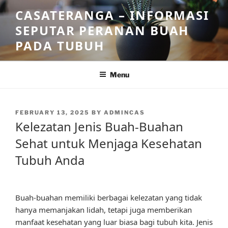
Skip
CASATERANGA – INFORMASI
to
SEPUTAR PERANAN BUAH
content
PADA TUBUH
Menu
POSTED
FEBRUARY 13, 2025
BY
ADMINCAS
ON
Kelezatan Jenis Buah-Buahan
Sehat untuk Menjaga Kesehatan
Tubuh Anda
Buah-buahan memiliki berbagai kelezatan yang tidak
hanya memanjakan lidah, tetapi juga memberikan
manfaat kesehatan yang luar biasa bagi tubuh kita. Jenis