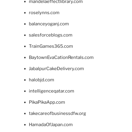
mandelaeffectlibrary.com
roselynns.com
balanceyoganj.com
salesforceblogs.com
TrainGames365.com
BaytownEvaCationRentals.com
JabalpurCakeDelivery.com
halobjd.com
intelligenceqatar.com
PikaPikaApp.com
takecareofbusinessdfw.org
HamadaOfJapan.com