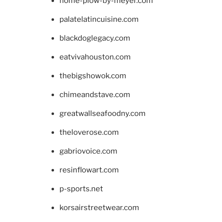
home-plow-by-meyer.com
palatelatincuisine.com
blackdoglegacy.com
eatvivahouston.com
thebigshowok.com
chimeandstave.com
greatwallseafoodny.com
theloverose.com
gabriovoice.com
resinflowart.com
p-sports.net
korsairstreetwear.com