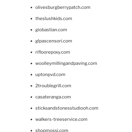
olivesburgberrypatch.com
theslushkids.com
giobastian.com
glpascensori.com
rifloorepoxy.com
woolleymillingandpaving.com
uptonpvd.com
2troublegrill.com
casateranga.com
sticksandstonesstudiooh.com
walkers-treeservice.com
shopmossi.com