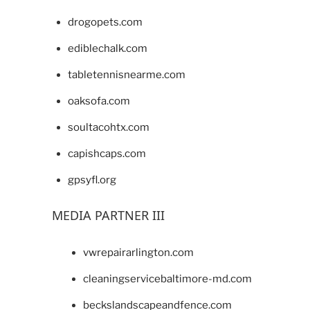
drogopets.com
ediblechalk.com
tabletennisnearme.com
oaksofa.com
soultacohtx.com
capishcaps.com
gpsyfl.org
MEDIA PARTNER III
vwrepairarlington.com
cleaningservicebaltimore-md.com
beckslandscapeandfence.com