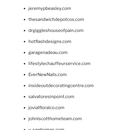
jeremypbeasley.com
thesandwichdepotcos.com
drgiggleshouseofpain.com
hotflashdesigns.com
garagenadeau.com
lifestylechauffeurservice.com
EverNewNails.com
insideoutdecoratingcentre.com
salvatoresinpoint.com
jovialfloralco.com
johnlscotthometeam.com
u-seehomes.com