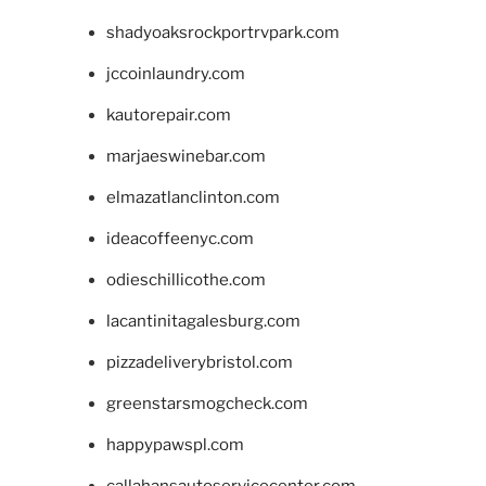
shadyoaksrockportrvpark.com
jccoinlaundry.com
kautorepair.com
marjaeswinebar.com
elmazatlanclinton.com
ideacoffeenyc.com
odieschillicothe.com
lacantinitagalesburg.com
pizzadeliverybristol.com
greenstarsmogcheck.com
happypawspl.com