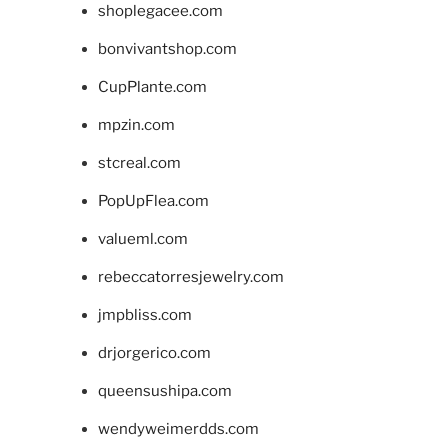
shoplegacee.com
bonvivantshop.com
CupPlante.com
mpzin.com
stcreal.com
PopUpFlea.com
valueml.com
rebeccatorresjewelry.com
jmpbliss.com
drjorgerico.com
queensushipa.com
wendyweimerdds.com