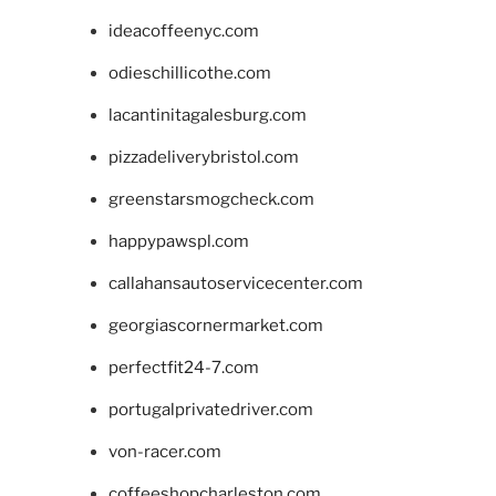
ideacoffeenyc.com
odieschillicothe.com
lacantinitagalesburg.com
pizzadeliverybristol.com
greenstarsmogcheck.com
happypawspl.com
callahansautoservicecenter.com
georgiascornermarket.com
perfectfit24-7.com
portugalprivatedriver.com
von-racer.com
coffeeshopcharleston.com