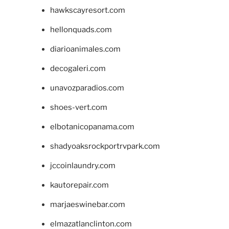
hawkscayresort.com
hellonquads.com
diarioanimales.com
decogaleri.com
unavozparadios.com
shoes-vert.com
elbotanicopanama.com
shadyoaksrockportrvpark.com
jccoinlaundry.com
kautorepair.com
marjaeswinebar.com
elmazatlanclinton.com