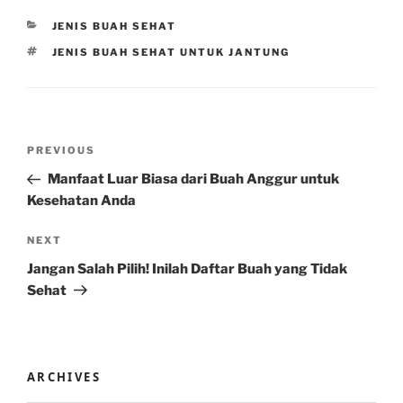
CATEGORIES
JENIS BUAH SEHAT
TAGS
JENIS BUAH SEHAT UNTUK JANTUNG
Post
Previous
PREVIOUS
navigation
Post
Manfaat Luar Biasa dari Buah Anggur untuk
Kesehatan Anda
Next
NEXT
Post
Jangan Salah Pilih! Inilah Daftar Buah yang Tidak
Sehat
ARCHIVES