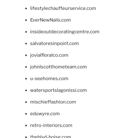
lifestylechauffeurservice.com
EverNewNails.com
insideoutdecoratingcentre.com
salvatoresinpoint.com
jovialfloralco.com
johnlscotthometeam.com
u-seehomes.com
watersportslagonissi.com
mischieffashion.com
eduwyre.com
retro-interiors.com
theblvd-boise.com