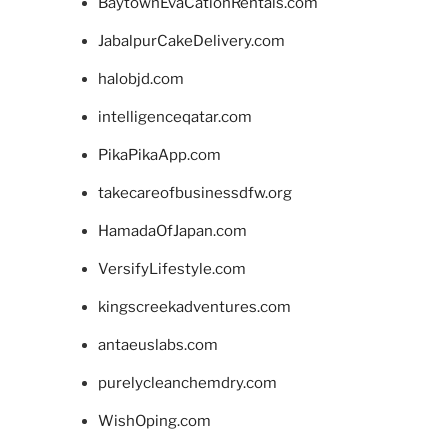
BaytownEvaCationRentals.com
JabalpurCakeDelivery.com
halobjd.com
intelligenceqatar.com
PikaPikaApp.com
takecareofbusinessdfw.org
HamadaOfJapan.com
VersifyLifestyle.com
kingscreekadventures.com
antaeuslabs.com
purelycleanchemdry.com
WishOping.com