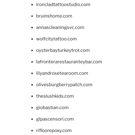
ironcladtattoostudio.com
bruinshome.com
annascleaningsvc.com
wolfcitytattoo.com
oysterbayturkeytrot.com
lafronterarestauranteybar.com
lilyandrosetearoom.com
olivesburgberrypatch.com
theslushkids.com
giobastian.com
glpascensori.com
rifloorepoxy.com