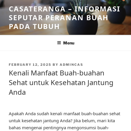
Skip
CASATERANGA – INFORMASI
to
SEPUTAR PERANAN BUAH
content
PADA TUBUH
Menu
POSTED
FEBRUARY 12, 2025
BY
ADMINCAS
ON
Kenali Manfaat Buah-buahan
Sehat untuk Kesehatan Jantung
Anda
Apakah Anda sudah kenali manfaat buah-buahan sehat
untuk kesehatan jantung Anda? Jika belum, mari kita
bahas mengenai pentingnya mengonsumsi buah-