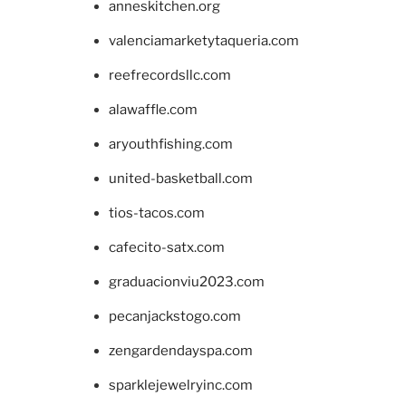
anneskitchen.org
valenciamarketytaqueria.com
reefrecordsllc.com
alawaffle.com
aryouthfishing.com
united-basketball.com
tios-tacos.com
cafecito-satx.com
graduacionviu2023.com
pecanjackstogo.com
zengardendayspa.com
sparklejewelryinc.com