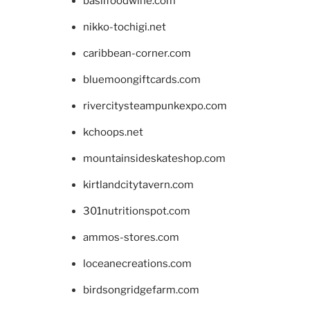
basilfoodwine.com
nikko-tochigi.net
caribbean-corner.com
bluemoongiftcards.com
rivercitysteampunkexpo.com
kchoops.net
mountainsideskateshop.com
kirtlandcitytavern.com
301nutritionspot.com
ammos-stores.com
loceanecreations.com
birdsongridgefarm.com