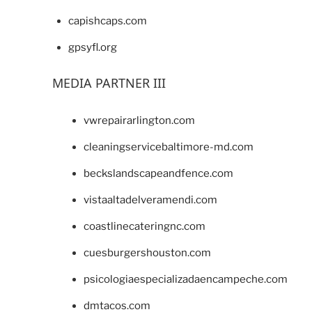
capishcaps.com
gpsyfl.org
MEDIA PARTNER III
vwrepairarlington.com
cleaningservicebaltimore-md.com
beckslandscapeandfence.com
vistaaltadelveramendi.com
coastlinecateringnc.com
cuesburgershouston.com
psicologiaespecializadaencampeche.com
dmtacos.com