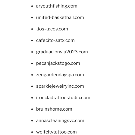
aryouthfishing.com
united-basketball.com
tios-tacos.com
cafecito-satx.com
graduacionviu2023.com
pecanjackstogo.com
zengardendayspa.com
sparklejewelryinc.com
ironcladtattoostudio.com
bruinshome.com
annascleaningsvc.com
wolfcitytattoo.com