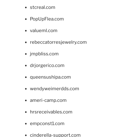
stcreal.com
PopUpFlea.com
valueml.com
rebeccatorresjewelry.com
jmpbliss.com
drjorgerico.com
queensushipa.com
wendyweimerdds.com
ameri-camp.com
hrsreceivables.com
empconst1.com
cinderella-support.com