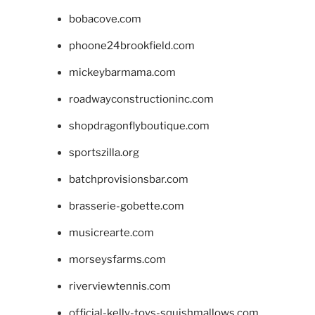
bobacove.com
phoone24brookfield.com
mickeybarmama.com
roadwayconstructioninc.com
shopdragonflyboutique.com
sportszilla.org
batchprovisionsbar.com
brasserie-gobette.com
musicrearte.com
morseysfarms.com
riverviewtennis.com
official-kelly-toys-squishmallows.com