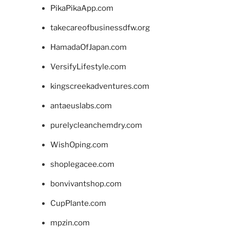
PikaPikaApp.com
takecareofbusinessdfw.org
HamadaOfJapan.com
VersifyLifestyle.com
kingscreekadventures.com
antaeuslabs.com
purelycleanchemdry.com
WishOping.com
shoplegacee.com
bonvivantshop.com
CupPlante.com
mpzin.com