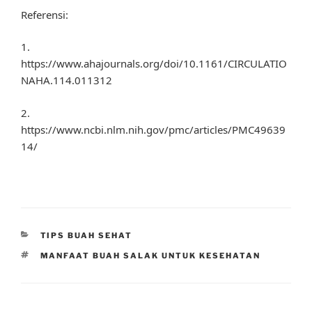
Referensi:
1.
https://www.ahajournals.org/doi/10.1161/CIRCULATIO
NAHA.114.011312
2.
https://www.ncbi.nlm.nih.gov/pmc/articles/PMC49639
14/
CATEGORIES
TIPS BUAH SEHAT
TAGS
MANFAAT BUAH SALAK UNTUK KESEHATAN