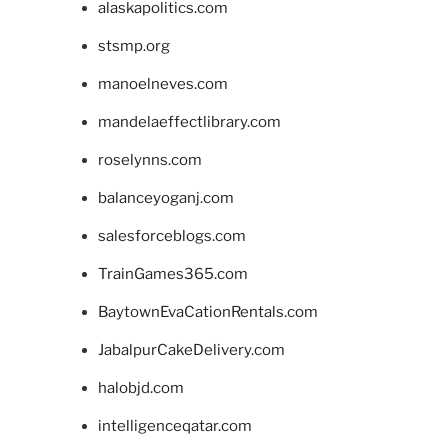
alaskapolitics.com
stsmp.org
manoelneves.com
mandelaeffectlibrary.com
roselynns.com
balanceyoganj.com
salesforceblogs.com
TrainGames365.com
BaytownEvaCationRentals.com
JabalpurCakeDelivery.com
halobjd.com
intelligenceqatar.com