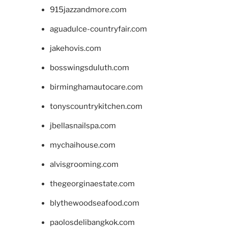
915jazzandmore.com
aguadulce-countryfair.com
jakehovis.com
bosswingsduluth.com
birminghamautocare.com
tonyscountrykitchen.com
jbellasnailspa.com
mychaihouse.com
alvisgrooming.com
thegeorginaestate.com
blythewoodseafood.com
paolosdelibangkok.com