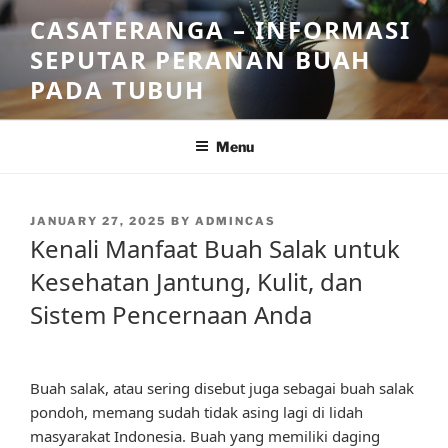
Skip
CASATERANGA – INFORMASI
to
SEPUTAR PERANAN BUAH
content
PADA TUBUH
Menu
POSTED
JANUARY 27, 2025
BY
ADMINCAS
ON
Kenali Manfaat Buah Salak untuk
Kesehatan Jantung, Kulit, dan
Sistem Pencernaan Anda
Buah salak, atau sering disebut juga sebagai buah salak
pondoh, memang sudah tidak asing lagi di lidah
masyarakat Indonesia. Buah yang memiliki daging