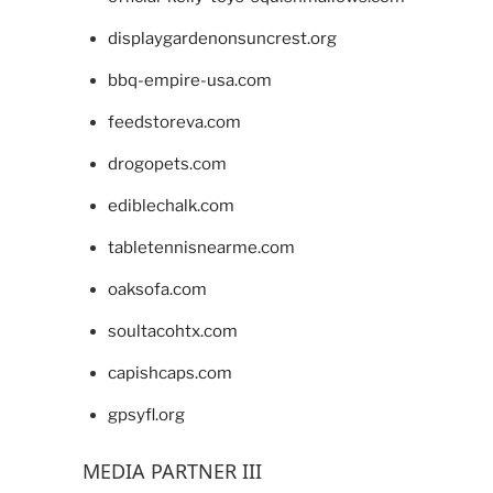
displaygardenonsuncrest.org
bbq-empire-usa.com
feedstoreva.com
drogopets.com
ediblechalk.com
tabletennisnearme.com
oaksofa.com
soultacohtx.com
capishcaps.com
gpsyfl.org
MEDIA PARTNER III