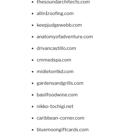
thesoundarchitects.com
allin1roofing.com
keepjudgewebb.com
anatomyofadventure.com
drivancastillo.com
cmmedspa.com
midletontkd.com
gardensandgrills.com
basilfoodwine.com
nikko-tochigi.net
caribbean-corner.com
bluemoongiftcards.com