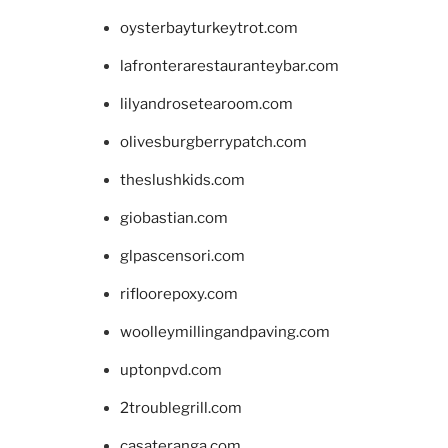
oysterbayturkeytrot.com
lafronterarestauranteybar.com
lilyandrosetearoom.com
olivesburgberrypatch.com
theslushkids.com
giobastian.com
glpascensori.com
rifloorepoxy.com
woolleymillingandpaving.com
uptonpvd.com
2troublegrill.com
casateranga.com