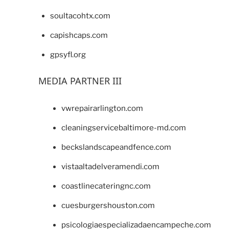
soultacohtx.com
capishcaps.com
gpsyfl.org
MEDIA PARTNER III
vwrepairarlington.com
cleaningservicebaltimore-md.com
beckslandscapeandfence.com
vistaaltadelveramendi.com
coastlinecateringnc.com
cuesburgershouston.com
psicologiaespecializadaencampeche.com