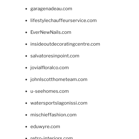
garagenadeau.com
lifestylechauffeurservice.com
EverNewNails.com
insideoutdecoratingcentre.com
salvatoresinpoint.com
jovialfloralco.com
johnlscotthometeam.com
u-seehomes.com
watersportslagonissi.com
mischieffashion.com
eduwyre.com
retro-interiors.com