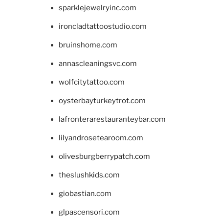
sparklejewelryinc.com
ironcladtattoostudio.com
bruinshome.com
annascleaningsvc.com
wolfcitytattoo.com
oysterbayturkeytrot.com
lafronterarestauranteybar.com
lilyandrosetearoom.com
olivesburgberrypatch.com
theslushkids.com
giobastian.com
glpascensori.com