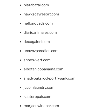
plazabatai.com
hawkscayresort.com
hellonquads.com
diarioanimales.com
decogaleri.com
unavozparadios.com
shoes-vert.com
elbotanicopanama.com
shadyoaksrockportrvpark.com
jccoinlaundry.com
kautorepair.com
marjaeswinebar.com