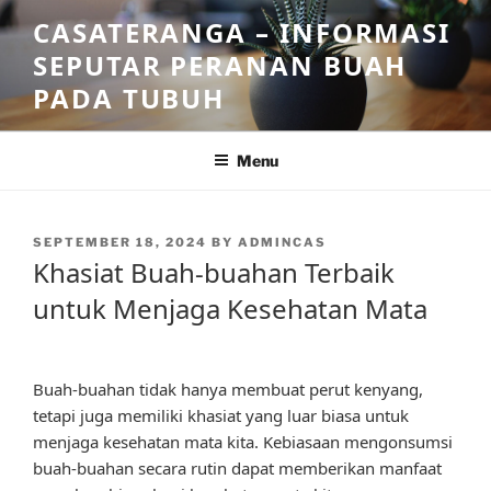
Skip
CASATERANGA – INFORMASI
to
SEPUTAR PERANAN BUAH
content
PADA TUBUH
Menu
POSTED
SEPTEMBER 18, 2024
BY
ADMINCAS
ON
Khasiat Buah-buahan Terbaik
untuk Menjaga Kesehatan Mata
Buah-buahan tidak hanya membuat perut kenyang,
tetapi juga memiliki khasiat yang luar biasa untuk
menjaga kesehatan mata kita. Kebiasaan mengonsumsi
buah-buahan secara rutin dapat memberikan manfaat