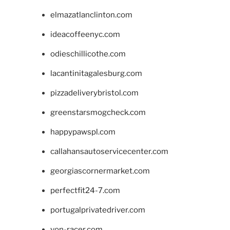
elmazatlanclinton.com
ideacoffeenyc.com
odieschillicothe.com
lacantinitagalesburg.com
pizzadeliverybristol.com
greenstarsmogcheck.com
happypawspl.com
callahansautoservicecenter.com
georgiascornermarket.com
perfectfit24-7.com
portugalprivatedriver.com
von-racer.com