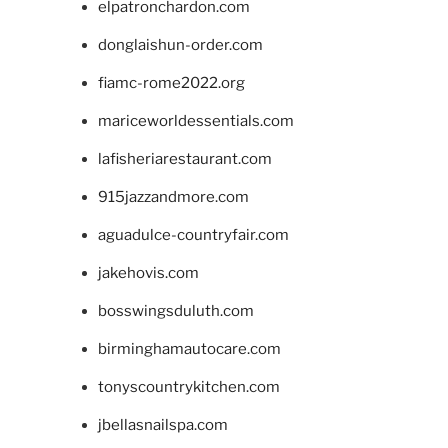
elpatronchardon.com
donglaishun-order.com
fiamc-rome2022.org
mariceworldessentials.com
lafisheriarestaurant.com
915jazzandmore.com
aguadulce-countryfair.com
jakehovis.com
bosswingsduluth.com
birminghamautocare.com
tonyscountrykitchen.com
jbellasnailspa.com