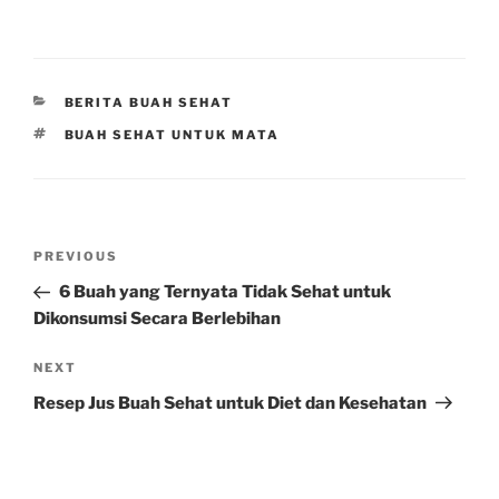
CATEGORIES
BERITA BUAH SEHAT
TAGS
BUAH SEHAT UNTUK MATA
Post
Previous
PREVIOUS
navigation
Post
6 Buah yang Ternyata Tidak Sehat untuk
Dikonsumsi Secara Berlebihan
Next
NEXT
Post
Resep Jus Buah Sehat untuk Diet dan Kesehatan