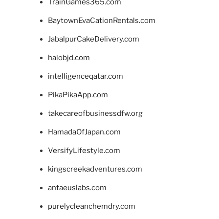
TrainGames365.com
BaytownEvaCationRentals.com
JabalpurCakeDelivery.com
halobjd.com
intelligenceqatar.com
PikaPikaApp.com
takecareofbusinessdfw.org
HamadaOfJapan.com
VersifyLifestyle.com
kingscreekadventures.com
antaeuslabs.com
purelycleanchemdry.com