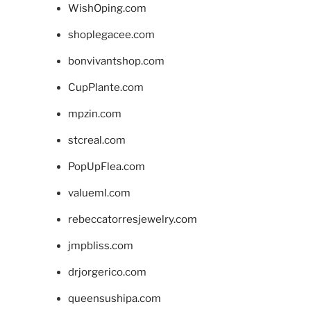
WishOping.com
shoplegacee.com
bonvivantshop.com
CupPlante.com
mpzin.com
stcreal.com
PopUpFlea.com
valueml.com
rebeccatorresjewelry.com
jmpbliss.com
drjorgerico.com
queensushipa.com