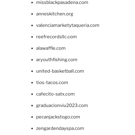
missblackpasadena.com
anneskitchen.org
valenciamarketytaqueria.com
reefrecordsllc.com
alawaffle.com
aryouthfishing.com
united-basketball.com
tios-tacos.com
cafecito-satx.com
graduacionviu2023.com
pecanjackstogo.com
zengardendayspa.com