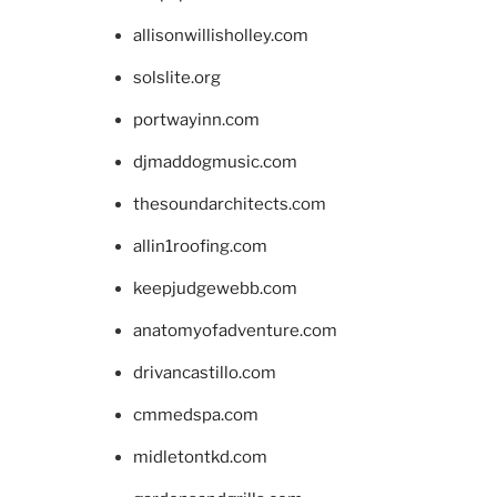
allisonwillisholley.com
solslite.org
portwayinn.com
djmaddogmusic.com
thesoundarchitects.com
allin1roofing.com
keepjudgewebb.com
anatomyofadventure.com
drivancastillo.com
cmmedspa.com
midletontkd.com