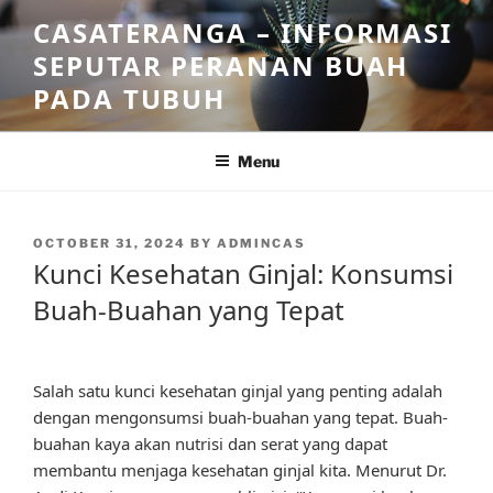
Skip
CASATERANGA – INFORMASI
to
SEPUTAR PERANAN BUAH
content
PADA TUBUH
Menu
POSTED
OCTOBER 31, 2024
BY
ADMINCAS
ON
Kunci Kesehatan Ginjal: Konsumsi
Buah-Buahan yang Tepat
Salah satu kunci kesehatan ginjal yang penting adalah
dengan mengonsumsi buah-buahan yang tepat. Buah-
buahan kaya akan nutrisi dan serat yang dapat
membantu menjaga kesehatan ginjal kita. Menurut Dr.