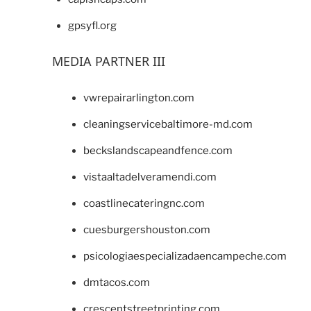
gpsyfl.org
MEDIA PARTNER III
vwrepairarlington.com
cleaningservicebaltimore-md.com
beckslandscapeandfence.com
vistaaltadelveramendi.com
coastlinecateringnc.com
cuesburgershouston.com
psicologiaespecializadaencampeche.com
dmtacos.com
crescentstreetprinting.com