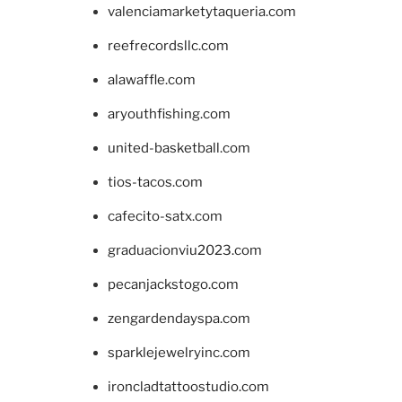
valenciamarketytaqueria.com
reefrecordsllc.com
alawaffle.com
aryouthfishing.com
united-basketball.com
tios-tacos.com
cafecito-satx.com
graduacionviu2023.com
pecanjackstogo.com
zengardendayspa.com
sparklejewelryinc.com
ironcladtattoostudio.com