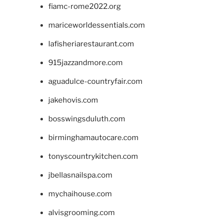
fiamc-rome2022.org
mariceworldessentials.com
lafisheriarestaurant.com
915jazzandmore.com
aguadulce-countryfair.com
jakehovis.com
bosswingsduluth.com
birminghamautocare.com
tonyscountrykitchen.com
jbellasnailspa.com
mychaihouse.com
alvisgrooming.com