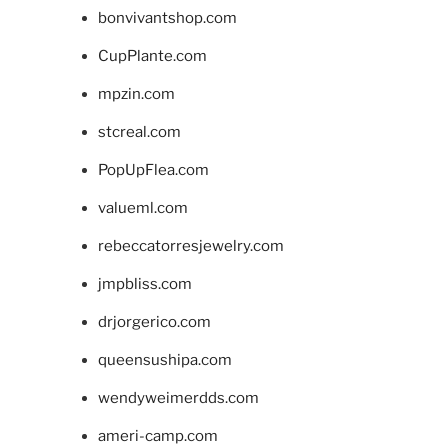
bonvivantshop.com
CupPlante.com
mpzin.com
stcreal.com
PopUpFlea.com
valueml.com
rebeccatorresjewelry.com
jmpbliss.com
drjorgerico.com
queensushipa.com
wendyweimerdds.com
ameri-camp.com