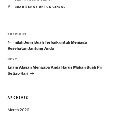
TAGS
BUAH SEHAT UNTUK GINJAL
Post
Previous
PREVIOUS
navigation
Post
Inilah Jenis Buah Terbaik untuk Menjaga
Kesehatan Jantung Anda
Next
NEXT
Post
Enam Alasan Mengapa Anda Harus Makan Buah Pir
Setiap Hari
ARCHIVES
March 2026