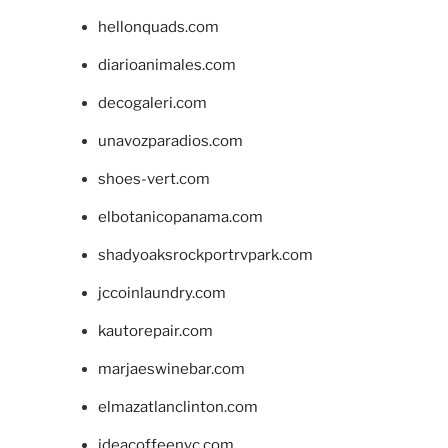
hellonquads.com
diarioanimales.com
decogaleri.com
unavozparadios.com
shoes-vert.com
elbotanicopanama.com
shadyoaksrockportrvpark.com
jccoinlaundry.com
kautorepair.com
marjaeswinebar.com
elmazatlanclinton.com
ideacoffeenyc.com