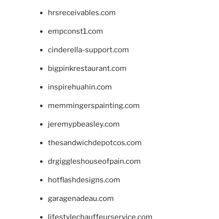
hrsreceivables.com
empconst1.com
cinderella-support.com
bigpinkrestaurant.com
inspirehuahin.com
memmingerspainting.com
jeremypbeasley.com
thesandwichdepotcos.com
drgiggleshouseofpain.com
hotflashdesigns.com
garagenadeau.com
lifestylechauffeurservice.com