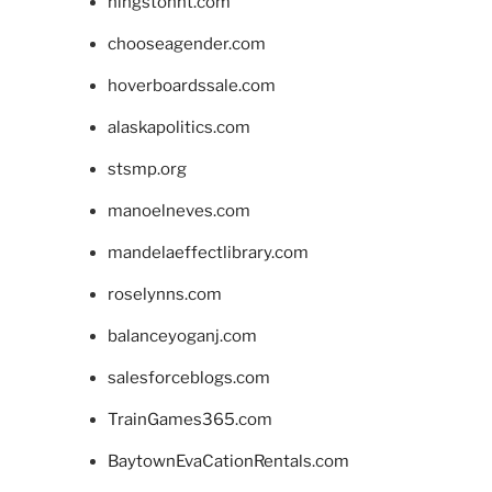
hingstonnt.com
chooseagender.com
hoverboardssale.com
alaskapolitics.com
stsmp.org
manoelneves.com
mandelaeffectlibrary.com
roselynns.com
balanceyoganj.com
salesforceblogs.com
TrainGames365.com
BaytownEvaCationRentals.com