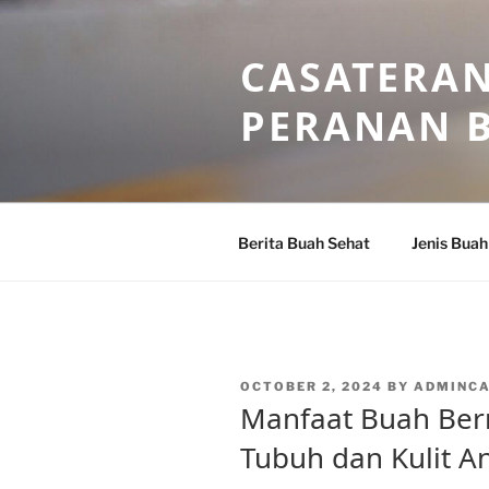
Skip
to
CASATERAN
content
PERANAN 
Berita Buah Sehat
Jenis Buah
POSTED
OCTOBER 2, 2024
BY
ADMINC
ON
Manfaat Buah Ber
Tubuh dan Kulit A