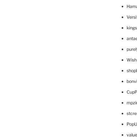
Hama
Versi
king
anta
pure
Wish
shop
bonv
CupP
mpzi
stcr
PopU
valu