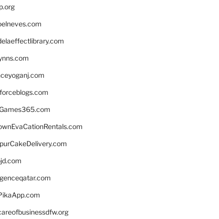
p.org
elneves.com
laeffectlibrary.com
lynns.com
nceyoganj.com
sforceblogs.com
nGames365.com
ownEvaCationRentals.com
lpurCakeDelivery.com
bjd.com
ligenceqatar.com
PikaApp.com
careofbusinessdfw.org