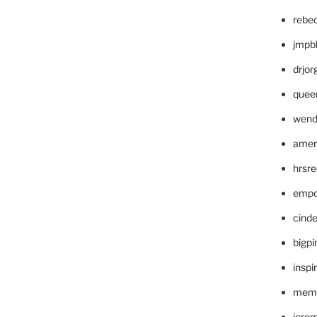
rebe
jmpb
drjor
quee
wend
amer
hrsr
empc
cinde
bigp
inspi
memm
jere