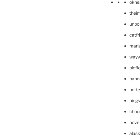
okhe
thei
unbo
catfr
maria
wayw
pidf
banc
bett
hing
choo
hove
alask