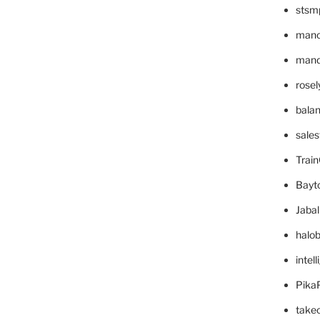
stsm
mano
mande
rose
bala
sale
Trai
Bayt
Jaba
halo
intel
Pika
take