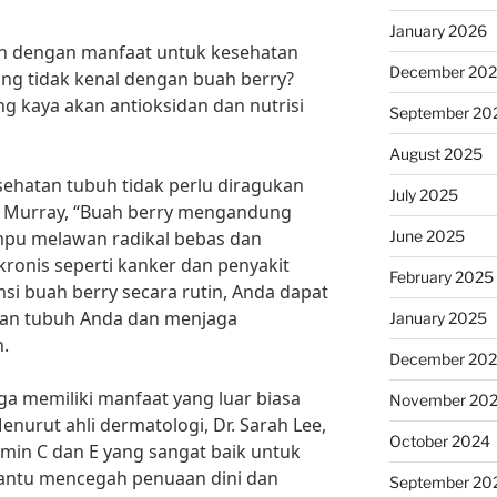
January 2026
nuh dengan manfaat untuk kesehatan
December 20
ang tidak kenal dengan buah berry?
g kaya akan antioksidan dan nutrisi
September 20
August 2025
ehatan tubuh tidak perlu diragukan
July 2025
Jane Murray, “Buah berry mengandung
June 2025
pu melawan radikal bebas dan
ronis seperti kanker dan penyakit
February 2025
i buah berry secara rutin, Anda dapat
lan tubuh Anda dan menjaga
January 2025
.
December 20
uga memiliki manfaat yang luar biasa
November 20
enurut ahli dermatologi, Dr. Sarah Lee,
October 2024
min C dan E yang sangat baik untuk
bantu mencegah penuaan dini dan
September 20