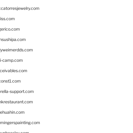
ccatorresjewelry.com
liss.com
gerico.com
nsushipa.com
yweimerdds.com
i-camp.com
eceivables.com
onst1.com
rella-support.com
inkrestaurant.com
rehuahin.com
ingerspainting.com
mypbeasley.com