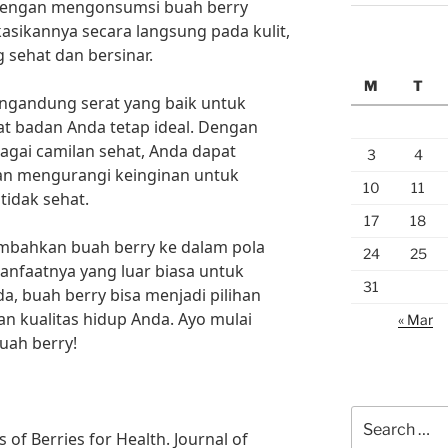
 Dengan mengonsumsi buah berry
asikannya secara langsung pada kulit,
g sehat dan bersinar.
M
T
mengandung serat yang baik untuk
t badan Anda tetap ideal. Dengan
gai camilan sehat, Anda dapat
3
4
an mengurangi keinginan untuk
10
11
idak sehat.
17
18
ambahkan buah berry ke dalam pola
24
25
nfaatnya yang luar biasa untuk
31
a, buah berry bisa menjadi pilihan
n kualitas hidup Anda. Ayo mulai
« Mar
uah berry!
Search
s of Berries for Health. Journal of
for: