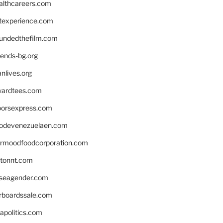
althcareers.com
ntexperience.com
undedthefilm.com
iends-bg.org
nlives.org
ardtees.com
loorsexpress.com
odevenezuelaen.com
ermoodfoodcorporation.com
stonnt.com
seagender.com
rboardssale.com
apolitics.com