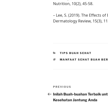
Nutrition, 10(2), 45-58.
– Lee, S. (2019). The Effects 
Dermatology Review, 15(3), 11
CATEGORIES
TIPS BUAH SEHAT
TAGS
MANFAAT SEHAT BUAH BE
Post
Previous
PREVIOUS
navigation
Post
Inilah Buah-buahan Terbaik un
Kesehatan Jantung Anda