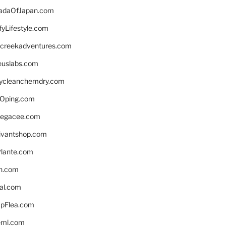
daOfJapan.com
fyLifestyle.com
screekadventures.com
euslabs.com
lycleanchemdry.com
Oping.com
legacee.com
ivantshop.com
lante.com
n.com
eal.com
pFlea.com
eml.com