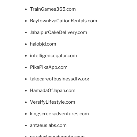
TrainGames365.com
BaytownEvaCationRentals.com
JabalpurCakeDelivery.com
halobjd.com
intelligenceqatar.com
PikaPikaApp.com
takecareofbusinessdfw.org
HamadaOfJapan.com
VersifyLifestyle.com
kingscreekadventures.com
antaeuslabs.com
purelycleanchemdry.com