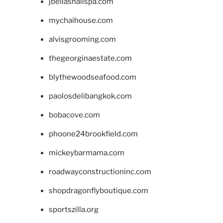
jbellasnailspa.com
mychaihouse.com
alvisgrooming.com
thegeorginaestate.com
blythewoodseafood.com
paolosdelibangkok.com
bobacove.com
phoone24brookfield.com
mickeybarmama.com
roadwayconstructioninc.com
shopdragonflyboutique.com
sportszilla.org