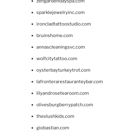
zengardendayspa.com
sparklejewelryinc.com
ironcladtattoostudio.com
bruinshome.com
annascleaningsvc.com
wolfcitytattoo.com
oysterbayturkeytrot.com
lafronterarestauranteybar.com
lilyandrosetearoom.com
olivesburgberrypatch.com
theslushkids.com
giobastian.com