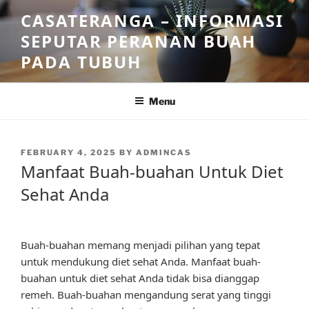
Skip
CASATERANGA – INFORMASI
to
SEPUTAR PERANAN BUAH
content
PADA TUBUH
Menu
POSTED
FEBRUARY 4, 2025
BY
ADMINCAS
ON
Manfaat Buah-buahan Untuk Diet
Sehat Anda
Buah-buahan memang menjadi pilihan yang tepat
untuk mendukung diet sehat Anda. Manfaat buah-
buahan untuk diet sehat Anda tidak bisa dianggap
remeh. Buah-buahan mengandung serat yang tinggi