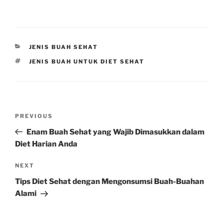
CATEGORIES
JENIS BUAH SEHAT
TAGS
JENIS BUAH UNTUK DIET SEHAT
Post
Previous
PREVIOUS
navigation
Post
Enam Buah Sehat yang Wajib Dimasukkan dalam
Diet Harian Anda
Next
NEXT
Post
Tips Diet Sehat dengan Mengonsumsi Buah-Buahan
Alami