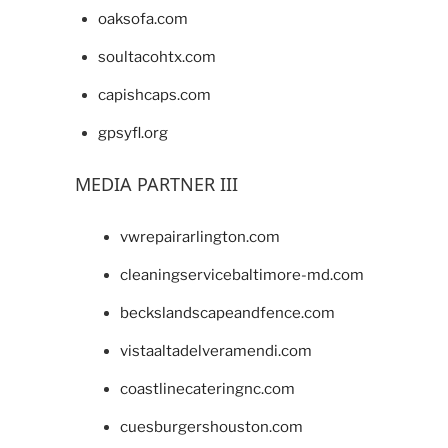
oaksofa.com
soultacohtx.com
capishcaps.com
gpsyfl.org
MEDIA PARTNER III
vwrepairarlington.com
cleaningservicebaltimore-md.com
beckslandscapeandfence.com
vistaaltadelveramendi.com
coastlinecateringnc.com
cuesburgershouston.com