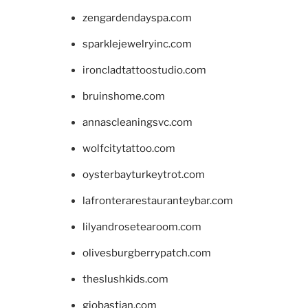
zengardendayspa.com
sparklejewelryinc.com
ironcladtattoostudio.com
bruinshome.com
annascleaningsvc.com
wolfcitytattoo.com
oysterbayturkeytrot.com
lafronterarestauranteybar.com
lilyandrosetearoom.com
olivesburgberrypatch.com
theslushkids.com
giobastian.com