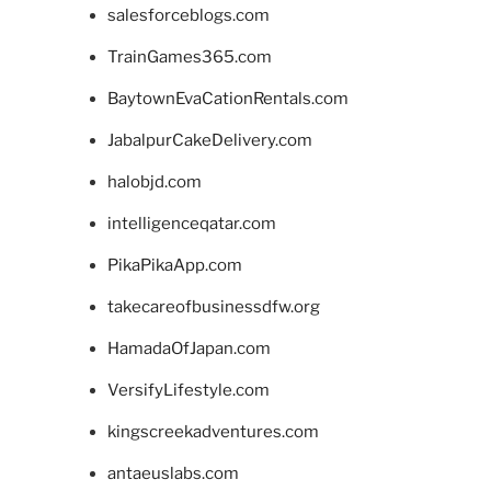
salesforceblogs.com
TrainGames365.com
BaytownEvaCationRentals.com
JabalpurCakeDelivery.com
halobjd.com
intelligenceqatar.com
PikaPikaApp.com
takecareofbusinessdfw.org
HamadaOfJapan.com
VersifyLifestyle.com
kingscreekadventures.com
antaeuslabs.com