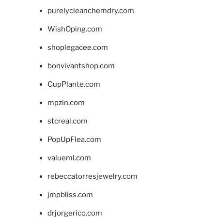
purelycleanchemdry.com
WishOping.com
shoplegacee.com
bonvivantshop.com
CupPlante.com
mpzin.com
stcreal.com
PopUpFlea.com
valueml.com
rebeccatorresjewelry.com
jmpbliss.com
drjorgerico.com