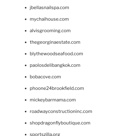
jbellasnailspa.com
mychaihouse.com
alvisgrooming.com
thegeorginaestate.com
blythewoodseafood.com
paolosdelibangkok.com
bobacove.com
phoone24brookfield.com
mickeybarmama.com
roadwayconstructioninc.com
shopdragonflyboutique.com
sportszilla.org