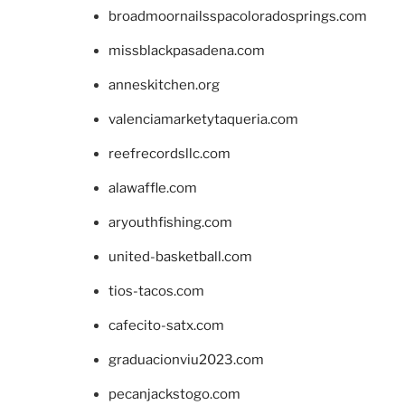
broadmoornailsspacoloradosprings.com
missblackpasadena.com
anneskitchen.org
valenciamarketytaqueria.com
reefrecordsllc.com
alawaffle.com
aryouthfishing.com
united-basketball.com
tios-tacos.com
cafecito-satx.com
graduacionviu2023.com
pecanjackstogo.com