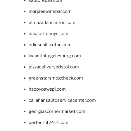
kautorepair.com
marjaeswinebar.com
elmazatlanclinton.com
ideacoffeenyc.com
odieschillicothe.com
lacantinitagalesburg.com
pizzadeliverybristol.com
greenstarsmogcheck.com
happypawspl.com
callahansautoservicecenter.com
georgiascornermarket.com
perfectfit24-7.com