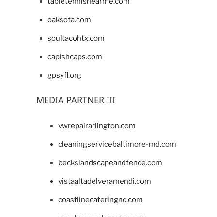
tabletennisnearme.com
oaksofa.com
soultacohtx.com
capishcaps.com
gpsyfl.org
MEDIA PARTNER III
vwrepairarlington.com
cleaningservicebaltimore-md.com
beckslandscapeandfence.com
vistaaltadelveramendi.com
coastlinecateringnc.com