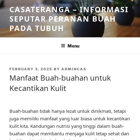
Skip
CASATERANGA – INFORMASI
to
SEPUTAR PERANAN BUAH
content
PADA TUBUH
Menu
POSTED
FEBRUARY 3, 2025
BY
ADMINCAS
ON
Manfaat Buah-buahan untuk
Kecantikan Kulit
Buah-buahan tidak hanya lezat untuk dinikmati, tetapi
juga memiliki manfaat yang luar biasa untuk kecantikan
kulit kita. Kandungan nutrisi yang tinggi dalam buah-
buahan dapat membantu menjaga kulit tetap sehat dan