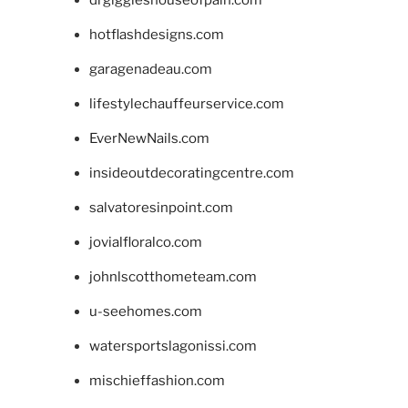
drgiggleshouseofpain.com
hotflashdesigns.com
garagenadeau.com
lifestylechauffeurservice.com
EverNewNails.com
insideoutdecoratingcentre.com
salvatoresinpoint.com
jovialfloralco.com
johnlscotthometeam.com
u-seehomes.com
watersportslagonissi.com
mischieffashion.com