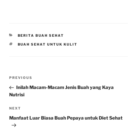
CATEGORIES
BERITA BUAH SEHAT
TAGS
BUAH SEHAT UNTUK KULIT
Post
Previous
PREVIOUS
navigation
Post
Inilah Macam-Macam Jenis Buah yang Kaya
Nutrisi
Next
NEXT
Post
Manfaat Luar Biasa Buah Pepaya untuk Diet Sehat