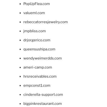
PopUpFlea.com
valueml.com
rebeccatorresjewelry.com
jmpbliss.com
drjorgerico.com
queensushipa.com
wendyweimerdds.com
ameri-camp.com
hrsreceivables.com
empconst1.com
cinderella-support.com
bigpinkrestaurant.com