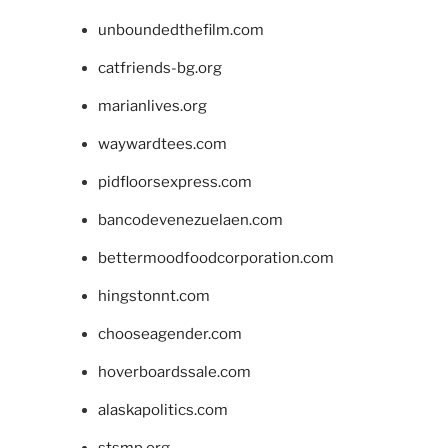
unboundedthefilm.com
catfriends-bg.org
marianlives.org
waywardtees.com
pidfloorsexpress.com
bancodevenezuelaen.com
bettermoodfoodcorporation.com
hingstonnt.com
chooseagender.com
hoverboardssale.com
alaskapolitics.com
stsmp.org