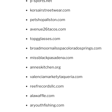
p-sports.net
korsairstreetwear.com
petshopallston.com
avenue26tacos.com
topgglasses.com
broadmoornailsspacoloradosprings.com
missblackpasadena.com
anneskitchen.org
valenciamarketytaqueria.com
reefrecordsllc.com
alawaffle.com
aryouthfishing.com