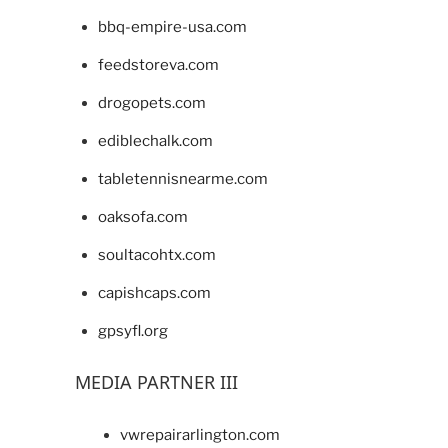
bbq-empire-usa.com
feedstoreva.com
drogopets.com
ediblechalk.com
tabletennisnearme.com
oaksofa.com
soultacohtx.com
capishcaps.com
gpsyfl.org
MEDIA PARTNER III
vwrepairarlington.com