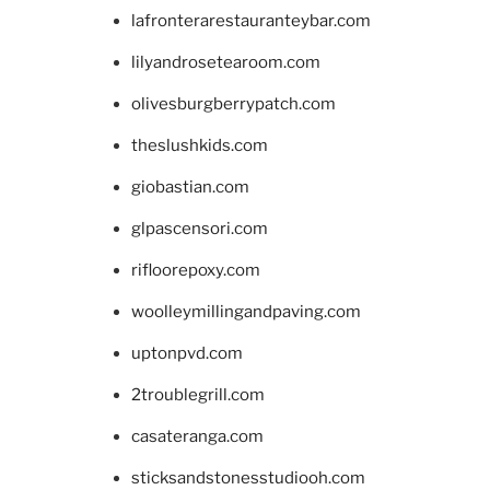
lafronterarestauranteybar.com
lilyandrosetearoom.com
olivesburgberrypatch.com
theslushkids.com
giobastian.com
glpascensori.com
rifloorepoxy.com
woolleymillingandpaving.com
uptonpvd.com
2troublegrill.com
casateranga.com
sticksandstonesstudiooh.com