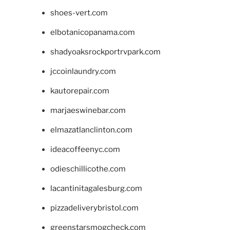
shoes-vert.com
elbotanicopanama.com
shadyoaksrockportrvpark.com
jccoinlaundry.com
kautorepair.com
marjaeswinebar.com
elmazatlanclinton.com
ideacoffeenyc.com
odieschillicothe.com
lacantinitagalesburg.com
pizzadeliverybristol.com
greenstarsmogcheck.com