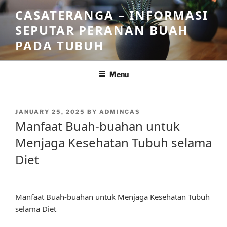
Skip
CASATERANGA – INFORMASI
to
SEPUTAR PERANAN BUAH
content
PADA TUBUH
Menu
POSTED
JANUARY 25, 2025
BY
ADMINCAS
ON
Manfaat Buah-buahan untuk
Menjaga Kesehatan Tubuh selama
Diet
Manfaat Buah-buahan untuk Menjaga Kesehatan Tubuh
selama Diet