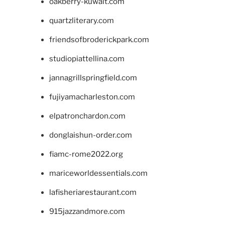
oakberry-kuwait.com
quartzliterary.com
friendsofbroderickpark.com
studiopiattellina.com
jannagrillspringfield.com
fujiyamacharleston.com
elpatronchardon.com
donglaishun-order.com
fiamc-rome2022.org
mariceworldessentials.com
lafisheriarestaurant.com
915jazzandmore.com