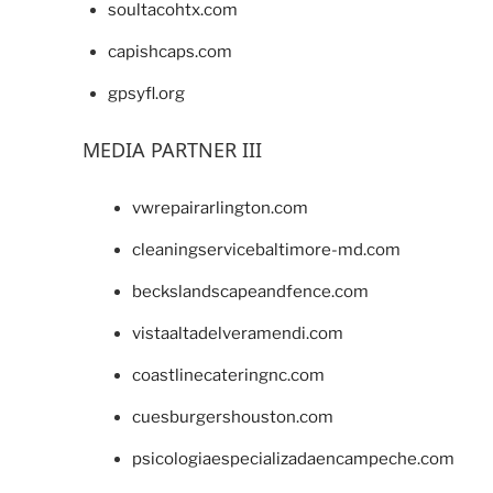
soultacohtx.com
capishcaps.com
gpsyfl.org
MEDIA PARTNER III
vwrepairarlington.com
cleaningservicebaltimore-md.com
beckslandscapeandfence.com
vistaaltadelveramendi.com
coastlinecateringnc.com
cuesburgershouston.com
psicologiaespecializadaencampeche.com