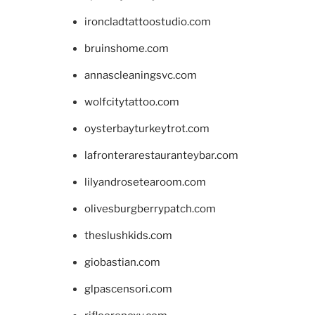
ironcladtattoostudio.com
bruinshome.com
annascleaningsvc.com
wolfcitytattoo.com
oysterbayturkeytrot.com
lafronterarestauranteybar.com
lilyandrosetearoom.com
olivesburgberrypatch.com
theslushkids.com
giobastian.com
glpascensori.com