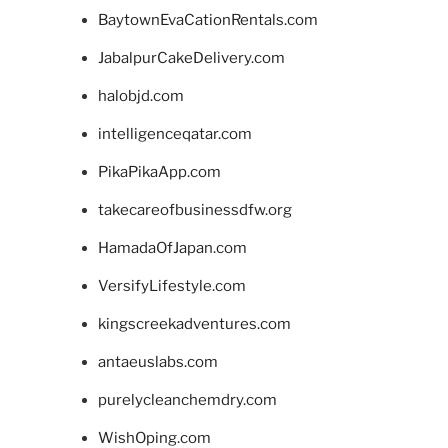
BaytownEvaCationRentals.com
JabalpurCakeDelivery.com
halobjd.com
intelligenceqatar.com
PikaPikaApp.com
takecareofbusinessdfw.org
HamadaOfJapan.com
VersifyLifestyle.com
kingscreekadventures.com
antaeuslabs.com
purelycleanchemdry.com
WishOping.com