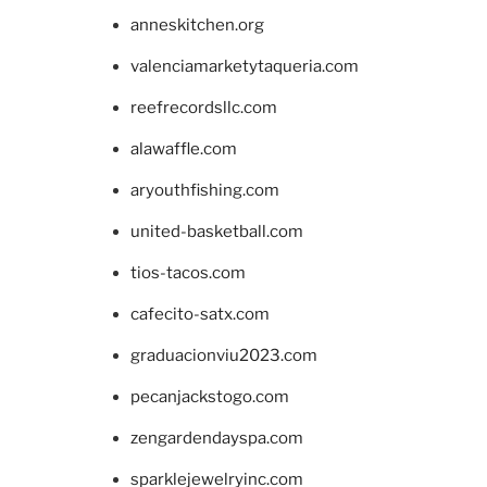
anneskitchen.org
valenciamarketytaqueria.com
reefrecordsllc.com
alawaffle.com
aryouthfishing.com
united-basketball.com
tios-tacos.com
cafecito-satx.com
graduacionviu2023.com
pecanjackstogo.com
zengardendayspa.com
sparklejewelryinc.com