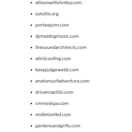
allisonwillisholley.com
solslite.org
portwayinn.com
djmaddogmusic.com
thesoundarchitects.com
allin1roofing.com
keepjudgewebb.com
anatomyofadventure.com
drivancastillo.com
cmmedspa.com
midletontkd.com
gardensandgrills.com