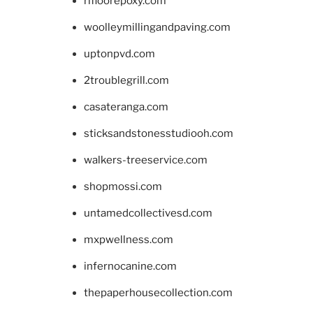
rifloorepoxy.com
woolleymillingandpaving.com
uptonpvd.com
2troublegrill.com
casateranga.com
sticksandstonesstudiooh.com
walkers-treeservice.com
shopmossi.com
untamedcollectivesd.com
mxpwellness.com
infernocanine.com
thepaperhousecollection.com