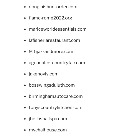
donglaishun-order.com
fiamc-rome2022.org
mariceworldessentials.com
lafisheriarestaurant.com
915jazzandmore.com
aguadulce-countryfair.com
jakehovis.com
bosswingsduluth.com
birminghamautocare.com
tonyscountrykitchen.com
jbellasnailspa.com
mychaihouse.com