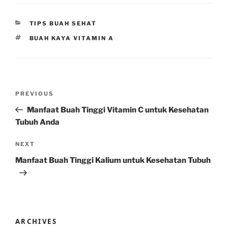
CATEGORIES
TIPS BUAH SEHAT
TAGS
BUAH KAYA VITAMIN A
Post
Previous
PREVIOUS
navigation
Post
Manfaat Buah Tinggi Vitamin C untuk Kesehatan
Tubuh Anda
Next
NEXT
Post
Manfaat Buah Tinggi Kalium untuk Kesehatan Tubuh
ARCHIVES