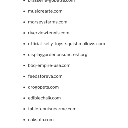
brasserie-gobette.com
musicrearte.com
morseysfarms.com
riverviewtennis.com
official-kelly-toys-squishmallows.com
displaygardenonsuncrest.org
bbq-empire-usa.com
feedstoreva.com
drogopets.com
ediblechalk.com
tabletennisnearme.com
oaksofa.com