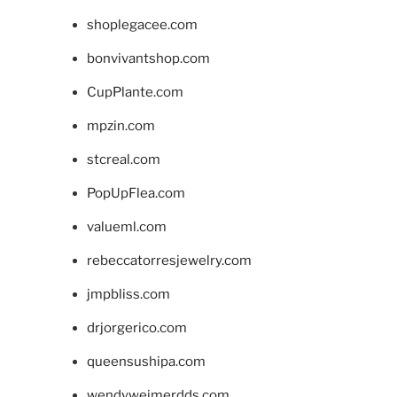
shoplegacee.com
bonvivantshop.com
CupPlante.com
mpzin.com
stcreal.com
PopUpFlea.com
valueml.com
rebeccatorresjewelry.com
jmpbliss.com
drjorgerico.com
queensushipa.com
wendyweimerdds.com