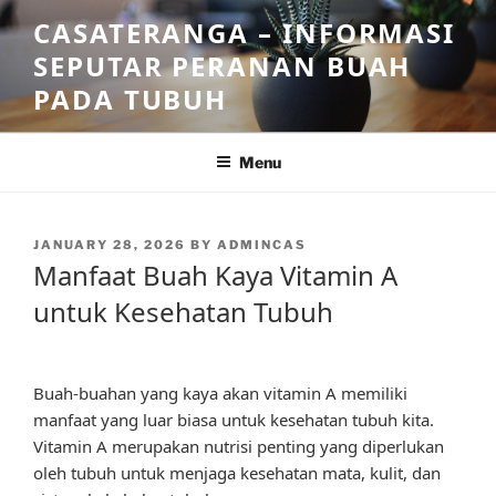
Skip
CASATERANGA – INFORMASI
to
SEPUTAR PERANAN BUAH
content
PADA TUBUH
Menu
POSTED
JANUARY 28, 2026
BY
ADMINCAS
ON
Manfaat Buah Kaya Vitamin A
untuk Kesehatan Tubuh
Buah-buahan yang kaya akan vitamin A memiliki
manfaat yang luar biasa untuk kesehatan tubuh kita.
Vitamin A merupakan nutrisi penting yang diperlukan
oleh tubuh untuk menjaga kesehatan mata, kulit, dan