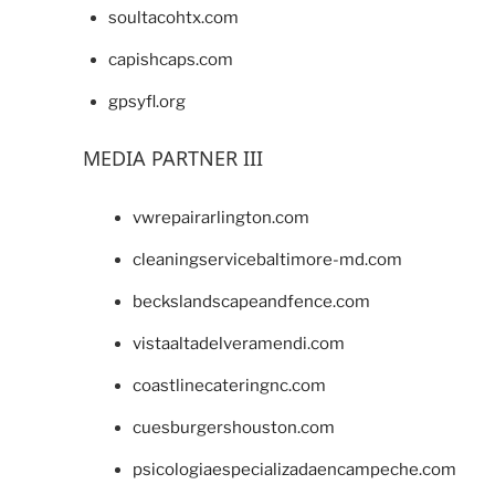
soultacohtx.com
capishcaps.com
gpsyfl.org
MEDIA PARTNER III
vwrepairarlington.com
cleaningservicebaltimore-md.com
beckslandscapeandfence.com
vistaaltadelveramendi.com
coastlinecateringnc.com
cuesburgershouston.com
psicologiaespecializadaencampeche.com