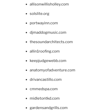
allisonwillisholley.com
solslite.org
portwayinn.com
djmaddogmusic.com
thesoundarchitects.com
allin1roofing.com
keepjudgewebb.com
anatomyofadventure.com
drivancastillo.com
cmmedspa.com
midletontkd.com
gardensandgrills.com