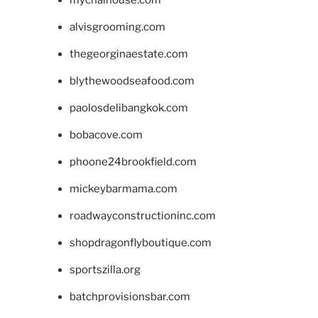
mychaihouse.com
alvisgrooming.com
thegeorginaestate.com
blythewoodseafood.com
paolosdelibangkok.com
bobacove.com
phoone24brookfield.com
mickeybarmama.com
roadwayconstructioninc.com
shopdragonflyboutique.com
sportszilla.org
batchprovisionsbar.com