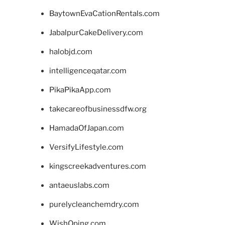
BaytownEvaCationRentals.com
JabalpurCakeDelivery.com
halobjd.com
intelligenceqatar.com
PikaPikaApp.com
takecareofbusinessdfw.org
HamadaOfJapan.com
VersifyLifestyle.com
kingscreekadventures.com
antaeuslabs.com
purelycleanchemdry.com
WishOping.com