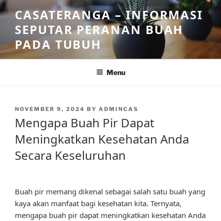
Skip
CASATERANGA – INFORMASI
to
SEPUTAR PERANAN BUAH
content
PADA TUBUH
Menu
POSTED
NOVEMBER 9, 2024
BY
ADMINCAS
ON
Mengapa Buah Pir Dapat
Meningkatkan Kesehatan Anda
Secara Keseluruhan
Buah pir memang dikenal sebagai salah satu buah yang
kaya akan manfaat bagi kesehatan kita. Ternyata,
mengapa buah pir dapat meningkatkan kesehatan Anda