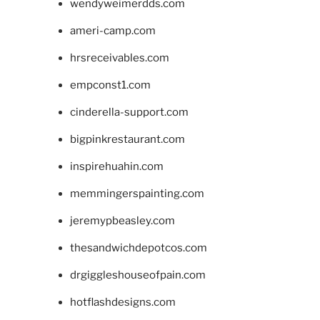
wendyweimerdds.com
ameri-camp.com
hrsreceivables.com
empconst1.com
cinderella-support.com
bigpinkrestaurant.com
inspirehuahin.com
memmingerspainting.com
jeremypbeasley.com
thesandwichdepotcos.com
drgiggleshouseofpain.com
hotflashdesigns.com