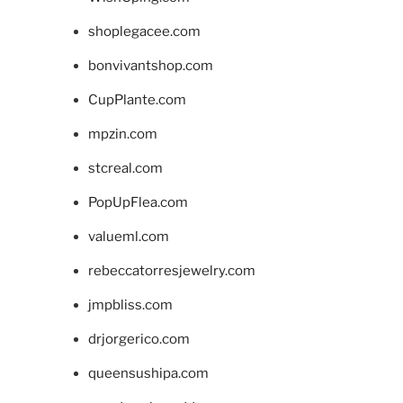
shoplegacee.com
bonvivantshop.com
CupPlante.com
mpzin.com
stcreal.com
PopUpFlea.com
valueml.com
rebeccatorresjewelry.com
jmpbliss.com
drjorgerico.com
queensushipa.com