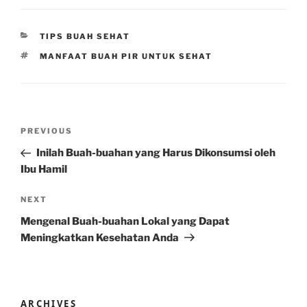
CATEGORIES
TIPS BUAH SEHAT
TAGS
MANFAAT BUAH PIR UNTUK SEHAT
Post
Previous
PREVIOUS
navigation
Post
Inilah Buah-buahan yang Harus Dikonsumsi oleh
Ibu Hamil
Next
NEXT
Post
Mengenal Buah-buahan Lokal yang Dapat
Meningkatkan Kesehatan Anda
ARCHIVES