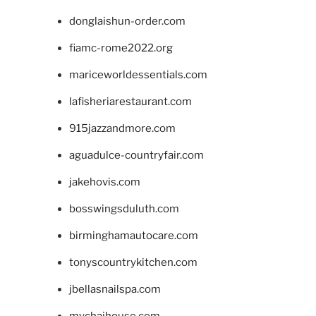
donglaishun-order.com
fiamc-rome2022.org
mariceworldessentials.com
lafisheriarestaurant.com
915jazzandmore.com
aguadulce-countryfair.com
jakehovis.com
bosswingsduluth.com
birminghamautocare.com
tonyscountrykitchen.com
jbellasnailspa.com