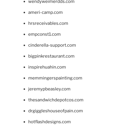
wendyweimerdds.com
ameri-camp.com
hrsreceivables.com
empconst1.com
cinderella-support.com
bigpinkrestaurant.com
inspirehuahin.com
memmingerspainting.com
jeremypbeasley.com
thesandwichdepotcos.com
drgiggleshouseofpain.com
hotflashdesigns.com