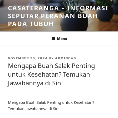
Skip
CASATERANGA – INFORMASI
to
SEPUTAR PERANAN BUAH
content
PADA TUBUH
Menu
POSTED
NOVEMBER 30, 2024
BY
ADMINCAS
ON
Mengapa Buah Salak Penting
untuk Kesehatan? Temukan
Jawabannya di Sini
Mengapa Buah Salak Penting untuk Kesehatan?
Temukan Jawabannya di Sini.