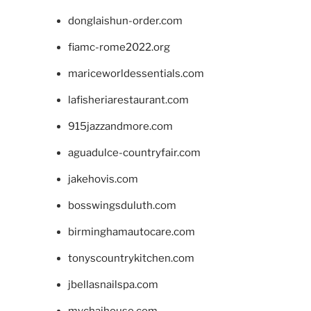
donglaishun-order.com
fiamc-rome2022.org
mariceworldessentials.com
lafisheriarestaurant.com
915jazzandmore.com
aguadulce-countryfair.com
jakehovis.com
bosswingsduluth.com
birminghamautocare.com
tonyscountrykitchen.com
jbellasnailspa.com