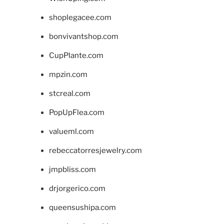
shoplegacee.com
bonvivantshop.com
CupPlante.com
mpzin.com
stcreal.com
PopUpFlea.com
valueml.com
rebeccatorresjewelry.com
jmpbliss.com
drjorgerico.com
queensushipa.com