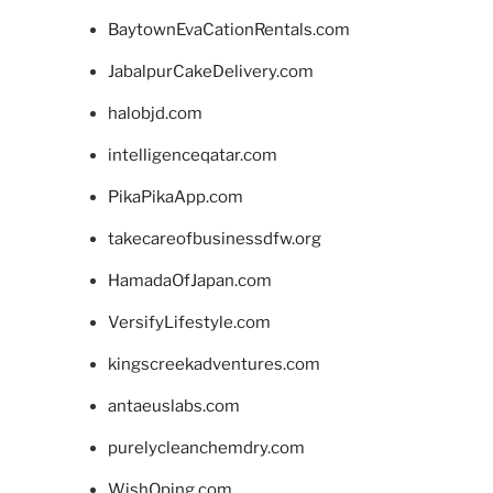
BaytownEvaCationRentals.com
JabalpurCakeDelivery.com
halobjd.com
intelligenceqatar.com
PikaPikaApp.com
takecareofbusinessdfw.org
HamadaOfJapan.com
VersifyLifestyle.com
kingscreekadventures.com
antaeuslabs.com
purelycleanchemdry.com
WishOping.com