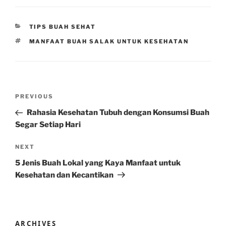
CATEGORIES
TIPS BUAH SEHAT
TAGS
MANFAAT BUAH SALAK UNTUK KESEHATAN
Post
Previous
PREVIOUS
navigation
Post
Rahasia Kesehatan Tubuh dengan Konsumsi Buah
Segar Setiap Hari
Next
NEXT
Post
5 Jenis Buah Lokal yang Kaya Manfaat untuk
Kesehatan dan Kecantikan
ARCHIVES