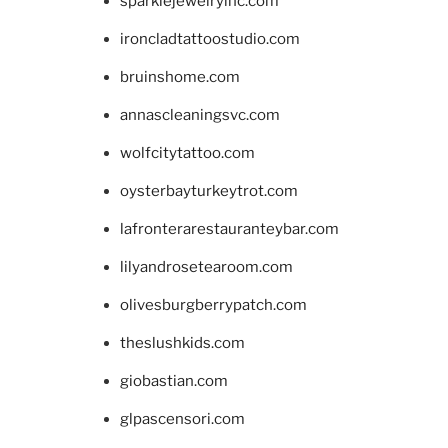
sparklejewelryinc.com
ironcladtattoostudio.com
bruinshome.com
annascleaningsvc.com
wolfcitytattoo.com
oysterbayturkeytrot.com
lafronterarestauranteybar.com
lilyandrosetearoom.com
olivesburgberrypatch.com
theslushkids.com
giobastian.com
glpascensori.com