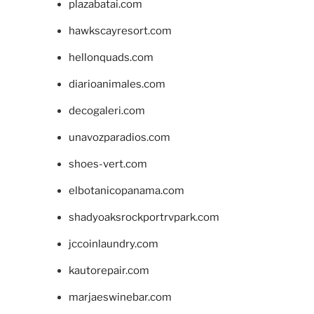
plazabatai.com
hawkscayresort.com
hellonquads.com
diarioanimales.com
decogaleri.com
unavozparadios.com
shoes-vert.com
elbotanicopanama.com
shadyoaksrockportrvpark.com
jccoinlaundry.com
kautorepair.com
marjaeswinebar.com