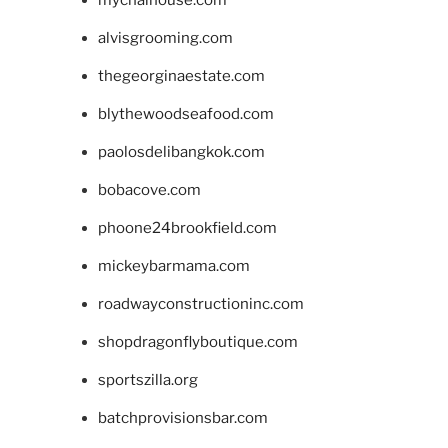
mychaihouse.com
alvisgrooming.com
thegeorginaestate.com
blythewoodseafood.com
paolosdelibangkok.com
bobacove.com
phoone24brookfield.com
mickeybarmama.com
roadwayconstructioninc.com
shopdragonflyboutique.com
sportszilla.org
batchprovisionsbar.com