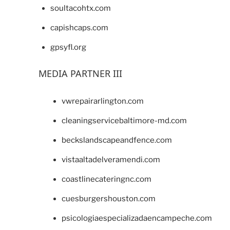
soultacohtx.com
capishcaps.com
gpsyfl.org
MEDIA PARTNER III
vwrepairarlington.com
cleaningservicebaltimore-md.com
beckslandscapeandfence.com
vistaaltadelveramendi.com
coastlinecateringnc.com
cuesburgershouston.com
psicologiaespecializadaencampeche.com