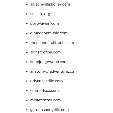
allisonwillisholley.com
solslite.org
portwayinn.com
djmaddogmusic.com
thesoundarchitects.com
allin1roofing.com
keepjudgewebb.com
anatomyofadventure.com
drivancastillo.com
cmmedspa.com
midletontkd.com
gardensandgrills.com