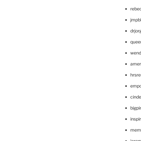
rebe
jmpb
drjor
quee
wend
amer
hrsr
empc
cinde
bigp
inspi
memm
jere