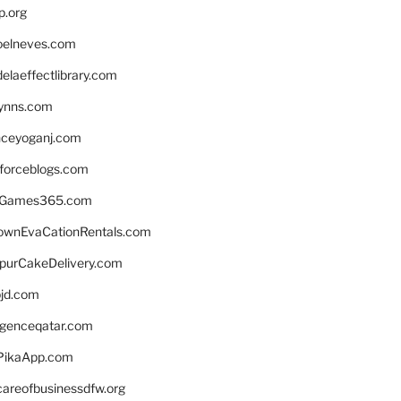
p.org
elneves.com
laeffectlibrary.com
lynns.com
nceyoganj.com
sforceblogs.com
nGames365.com
ownEvaCationRentals.com
lpurCakeDelivery.com
bjd.com
ligenceqatar.com
PikaApp.com
careofbusinessdfw.org