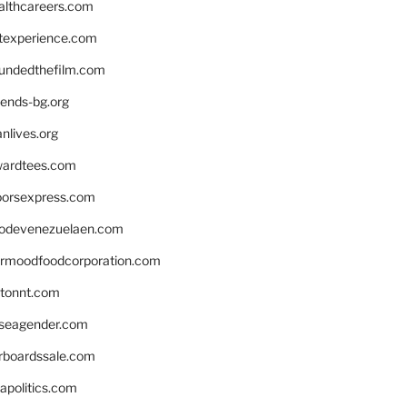
althcareers.com
ntexperience.com
undedthefilm.com
iends-bg.org
nlives.org
ardtees.com
loorsexpress.com
odevenezuelaen.com
ermoodfoodcorporation.com
stonnt.com
seagender.com
rboardssale.com
apolitics.com