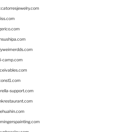
ccatorresjewelry.com
liss.com
gerico.com
nsushipa.com
yweimerdds.com
i-camp.com
eceivables.com
onst1.com
rella-support.com
inkrestaurant.com
rehuahin.com
ingerspainting.com
mypbeasley.com