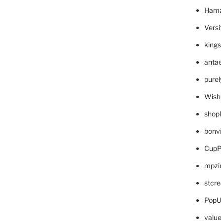
Hama
Versi
king
anta
pure
Wish
shop
bonv
CupP
mpzi
stcr
PopU
valu