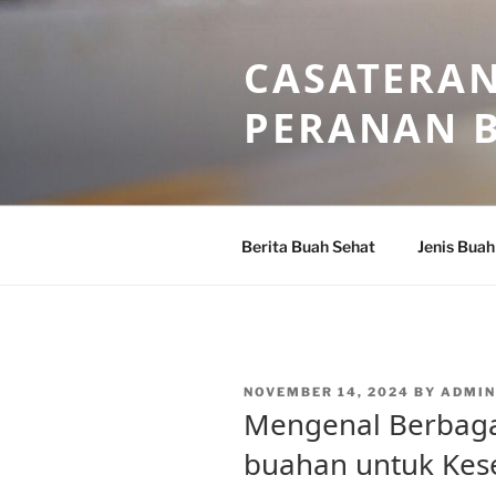
Skip
to
CASATERAN
content
PERANAN 
Berita Buah Sehat
Jenis Buah
POSTED
NOVEMBER 14, 2024
BY
ADMI
ON
Mengenal Berbaga
buahan untuk Kes