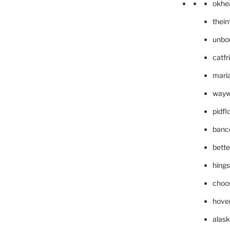
okhe
thei
unbo
catfr
maria
wayw
pidf
banc
bett
hing
choo
hove
alask