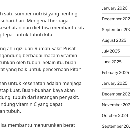
January 2026
 satu sumber nutrisi yang penting
December 20
 sehari-hari. Mengenal berbagai
esehatan dan diet bisa membantu kita
September 20
 tepat untuk tubuh kita.
August 2025
ng ahli gizi dari Rumah Sakit Pusat
July 2025
ngandung berbagai macam vitamin
June 2025
uhkan oleh tubuh. Selain itu, buah-
t yang baik untuk pencernaan kita.”
February 2025
han untuk kesehatan adalah menjaga
January 2025
tetap kuat. Buah-buahan kaya akan
December 20
dungi tubuh dari serangan penyakit.
ndung vitamin C yang dapat
November 20
an tubuh.
October 2024
a bisa membantu menurunkan berat
September 20