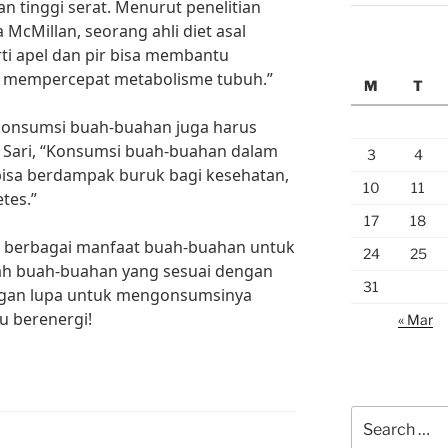
n tinggi serat. Menurut penelitian
 McMillan, seorang ahli diet asal
rti apel dan pir bisa membantu
 mempercepat metabolisme tubuh.”
M
T
konsumsi buah-buahan juga harus
a Sari, “Konsumsi buah-buahan dalam
3
4
bisa berdampak buruk bagi kesehatan,
10
11
tes.”
17
18
al berbagai manfaat buah-buahan untuk
24
25
hlah buah-buahan yang sesuai dengan
31
ngan lupa untuk mengonsumsinya
lu berenergi!
« Mar
Search
for: