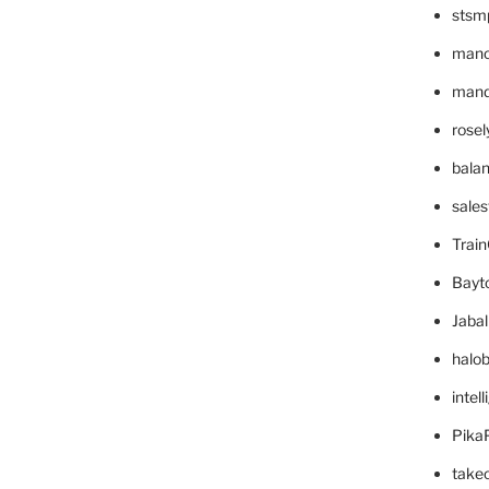
stsm
mano
mande
rose
bala
sale
Trai
Bayt
Jaba
halo
intel
Pika
take