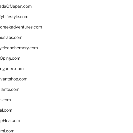
daOfJapan.com
fyLifestyle.com
screekadventures.com
euslabs.com
lycleanchemdry.com
Oping.com
legacee.com
ivantshop.com
lante.com
n.com
eal.com
pFlea.com
eml.com