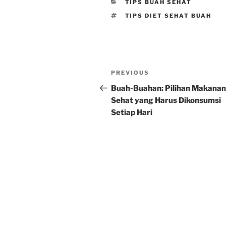
CATEGORIES
TIPS BUAH SEHAT
TAGS
TIPS DIET SEHAT BUAH
Post
Previous
PREVIOUS
navigation
Post
Buah-Buahan: Pilihan Makanan
Sehat yang Harus Dikonsumsi
Setiap Hari