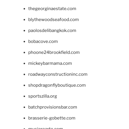
thegeorginaestate.com
blythewoodseafood.com
paolosdelibangkok.com
bobacove.com
phoone24brookfield.com
mickeybarmama.com
roadwayconstructioninc.com
shopdragonflyboutique.com
sportszilla.org
batchprovisionsbar.com
brasserie-gobette.com
musicrearte.com