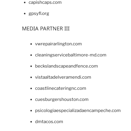
capishcaps.com
gpsyfl.org
MEDIA PARTNER III
vwrepairarlington.com
cleaningservicebaltimore-md.com
beckslandscapeandfence.com
vistaaltadelveramendi.com
coastlinecateringnc.com
cuesburgershouston.com
psicologiaespecializadaencampeche.com
dmtacos.com