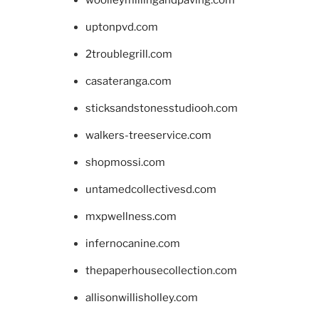
woolleymillingandpaving.com
uptonpvd.com
2troublegrill.com
casateranga.com
sticksandstonesstudiooh.com
walkers-treeservice.com
shopmossi.com
untamedcollectivesd.com
mxpwellness.com
infernocanine.com
thepaperhousecollection.com
allisonwillisholley.com