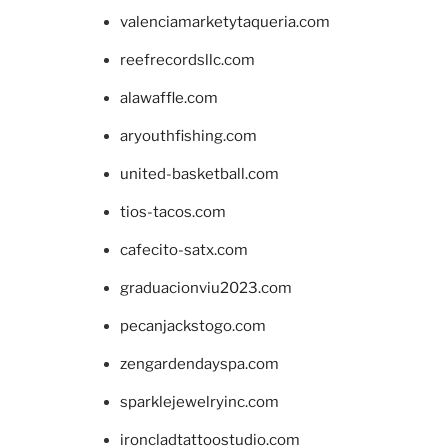
valenciamarketytaqueria.com
reefrecordsllc.com
alawaffle.com
aryouthfishing.com
united-basketball.com
tios-tacos.com
cafecito-satx.com
graduacionviu2023.com
pecanjackstogo.com
zengardendayspa.com
sparklejewelryinc.com
ironcladtattoostudio.com