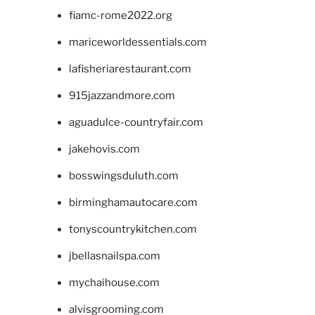
fiamc-rome2022.org
mariceworldessentials.com
lafisheriarestaurant.com
915jazzandmore.com
aguadulce-countryfair.com
jakehovis.com
bosswingsduluth.com
birminghamautocare.com
tonyscountrykitchen.com
jbellasnailspa.com
mychaihouse.com
alvisgrooming.com