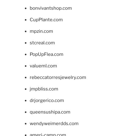
bonvivantshop.com
CupPlante.com
mpzin.com
stcreal.com
PopUpFlea.com
valueml.com
rebeccatorresjewelry.com
jmpbliss.com
drjorgerico.com
queensushipa.com
wendyweimerdds.com
ameri-camp.com