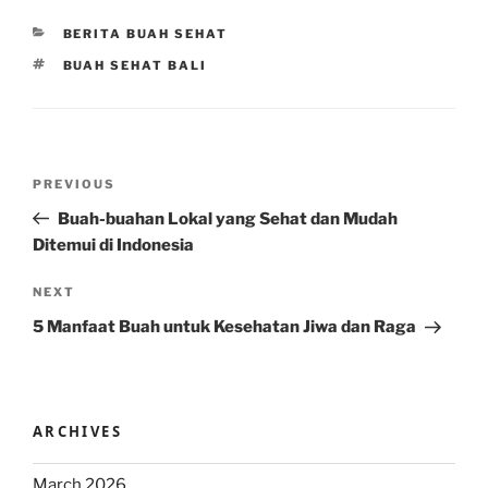
CATEGORIES
BERITA BUAH SEHAT
TAGS
BUAH SEHAT BALI
Post
Previous
PREVIOUS
navigation
Post
Buah-buahan Lokal yang Sehat dan Mudah
Ditemui di Indonesia
Next
NEXT
Post
5 Manfaat Buah untuk Kesehatan Jiwa dan Raga
ARCHIVES
March 2026