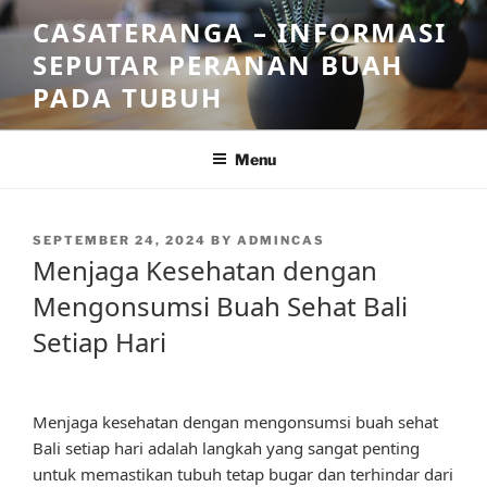
Skip
CASATERANGA – INFORMASI
to
SEPUTAR PERANAN BUAH
content
PADA TUBUH
Menu
POSTED
SEPTEMBER 24, 2024
BY
ADMINCAS
ON
Menjaga Kesehatan dengan
Mengonsumsi Buah Sehat Bali
Setiap Hari
Menjaga kesehatan dengan mengonsumsi buah sehat
Bali setiap hari adalah langkah yang sangat penting
untuk memastikan tubuh tetap bugar dan terhindar dari