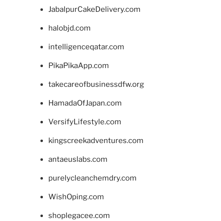
JabalpurCakeDelivery.com
halobjd.com
intelligenceqatar.com
PikaPikaApp.com
takecareofbusinessdfw.org
HamadaOfJapan.com
VersifyLifestyle.com
kingscreekadventures.com
antaeuslabs.com
purelycleanchemdry.com
WishOping.com
shoplegacee.com