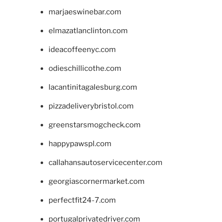
marjaeswinebar.com
elmazatlanclinton.com
ideacoffeenyc.com
odieschillicothe.com
lacantinitagalesburg.com
pizzadeliverybristol.com
greenstarsmogcheck.com
happypawspl.com
callahansautoservicecenter.com
georgiascornermarket.com
perfectfit24-7.com
portugalprivatedriver.com