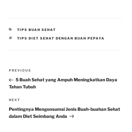
CATEGORIES
TIPS BUAH SEHAT
TAGS
TIPS DIET SEHAT DENGAN BUAH PEPAYA
Post
Previous
PREVIOUS
navigation
Post
5 Buah Sehat yang Ampuh Meningkatkan Daya
Tahan Tubuh
Next
NEXT
Post
Pentingnya Mengonsumsi Jenis Buah-buahan Sehat
dalam Diet Seimbang Anda