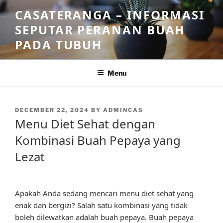
Skip
CASATERANGA – INFORMASI
to
SEPUTAR PERANAN BUAH
content
PADA TUBUH
Menu
POSTED
DECEMBER 22, 2024
BY
ADMINCAS
ON
Menu Diet Sehat dengan
Kombinasi Buah Pepaya yang
Lezat
Apakah Anda sedang mencari menu diet sehat yang
enak dan bergizi? Salah satu kombinasi yang tidak
boleh dilewatkan adalah buah pepaya. Buah pepaya