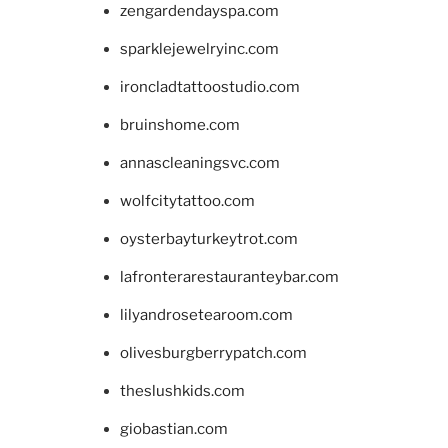
zengardendayspa.com
sparklejewelryinc.com
ironcladtattoostudio.com
bruinshome.com
annascleaningsvc.com
wolfcitytattoo.com
oysterbayturkeytrot.com
lafronterarestauranteybar.com
lilyandrosetearoom.com
olivesburgberrypatch.com
theslushkids.com
giobastian.com