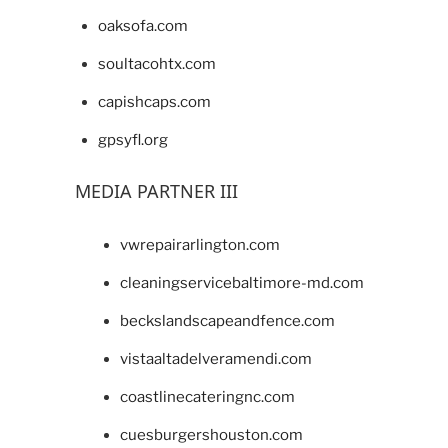
oaksofa.com
soultacohtx.com
capishcaps.com
gpsyfl.org
MEDIA PARTNER III
vwrepairarlington.com
cleaningservicebaltimore-md.com
beckslandscapeandfence.com
vistaaltadelveramendi.com
coastlinecateringnc.com
cuesburgershouston.com