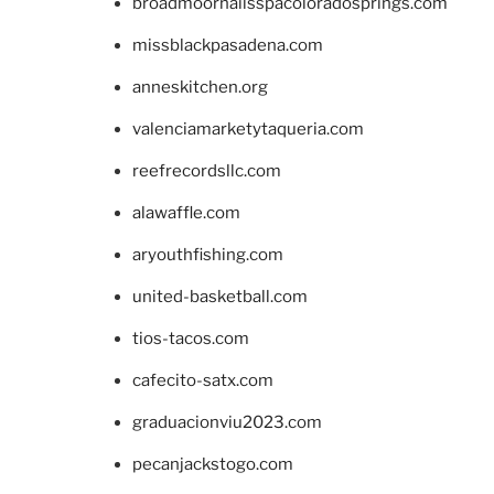
broadmoornailsspacoloradosprings.com
missblackpasadena.com
anneskitchen.org
valenciamarketytaqueria.com
reefrecordsllc.com
alawaffle.com
aryouthfishing.com
united-basketball.com
tios-tacos.com
cafecito-satx.com
graduacionviu2023.com
pecanjackstogo.com