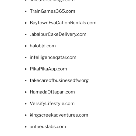
TrainGames365.com
BaytownEvaCationRentals.com
JabalpurCakeDelivery.com
halobjd.com
intelligenceqatar.com
PikaPikaApp.com
takecareofbusinessdfw.org
HamadaOfJapan.com
VersifyLifestyle.com
kingscreekadventures.com
antaeuslabs.com