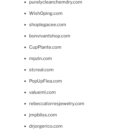
purelycleanchemdry.com
WishOping.com
shoplegacee.com
bonvivantshop.com
CupPlante.com
mpzin.com
stcreal.com
PopUpFlea.com
valueml.com
rebeccatorresjewelry.com
jmpbliss.com
drjorgerico.com