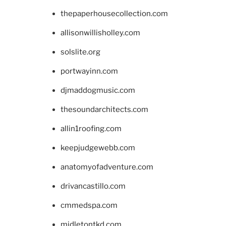
thepaperhousecollection.com
allisonwillisholley.com
solslite.org
portwayinn.com
djmaddogmusic.com
thesoundarchitects.com
allin1roofing.com
keepjudgewebb.com
anatomyofadventure.com
drivancastillo.com
cmmedspa.com
midletontkd.com