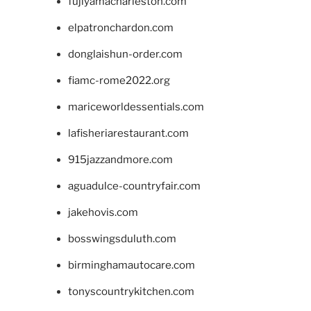
fujiyamacharleston.com
elpatronchardon.com
donglaishun-order.com
fiamc-rome2022.org
mariceworldessentials.com
lafisheriarestaurant.com
915jazzandmore.com
aguadulce-countryfair.com
jakehovis.com
bosswingsduluth.com
birminghamautocare.com
tonyscountrykitchen.com