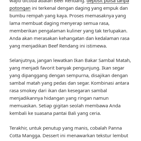
wajib dicoba adalah Beef Rendang.
deposit pulsa tanpa
potongan
ini terkenal dengan daging yang empuk dan
bumbu rempah yang kaya. Proses memasaknya yang
lama membuat daging menyerap semua rasa,
memberikan pengalaman kuliner yang tak terlupakan.
Anda akan merasakan kehangatan dan kedalaman rasa
yang menjadikan Beef Rendang ini istimewa.
Selanjutnya, jangan lewatkan Ikan Bakar Sambal Matah,
yang menjadi favorit banyak pengunjung. Ikan segar
yang dipanggang dengan sempurna, disajikan dengan
sambal matah yang pedas dan segar. Kombinasi antara
rasa smokey dari ikan dan kesegaran sambal
menjadikannya hidangan yang ringan namun
memuaskan. Setiap gigitan seolah membawa Anda
kembali ke suasana pantai Bali yang ceria.
Terakhir, untuk penutup yang manis, cobalah Panna
Cotta Mangga. Dessert ini menawarkan tekstur lembut