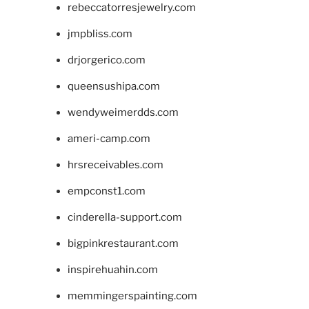
rebeccatorresjewelry.com
jmpbliss.com
drjorgerico.com
queensushipa.com
wendyweimerdds.com
ameri-camp.com
hrsreceivables.com
empconst1.com
cinderella-support.com
bigpinkrestaurant.com
inspirehuahin.com
memmingerspainting.com