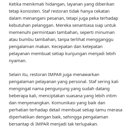
Ketika menikmati hidangan, layanan yang diberikan
tetap konsisten. Staf restoran tidak hanya cekatan
dalam menangani pesanan, tetapi juga peka terhadap
kebutuhan pelanggan. Mereka senantiasa siap untuk
memenuhi permintaan tambahan, seperti minuman
atau bumbu tambahan, tanpa terlihat mengganggu
pengalaman makan. Kecepatan dan ketepatan
pelayanan membuat setiap kunjungan menjadi lebih
nyaman.
Selain itu, restoran IMPAR juga menawarkan
pengalaman pelayanan yang personal. Staf sering kali
mengingat nama pengunjung yang sudah datang
beberapa kali, menciptakan suasana yang lebih intim
dan menyenangkan. Komunikasi yang baik dan
perhatian terhadap detail membuat setiap tamu merasa
diperhatikan dengan baik, sehingga pengalaman
bersantap di IMPAR menjadi tak terlupakan.