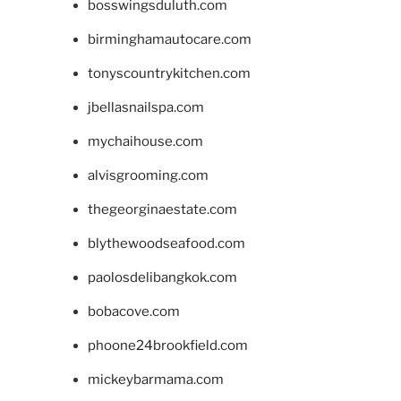
bosswingsduluth.com
birminghamautocare.com
tonyscountrykitchen.com
jbellasnailspa.com
mychaihouse.com
alvisgrooming.com
thegeorginaestate.com
blythewoodseafood.com
paolosdelibangkok.com
bobacove.com
phoone24brookfield.com
mickeybarmama.com