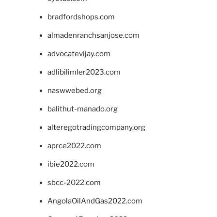
bradfordshops.com
almadenranchsanjose.com
advocatevijay.com
adlibilimler2023.com
naswwebed.org
balithut-manado.org
alteregotradingcompany.org
aprce2022.com
ibie2022.com
sbcc-2022.com
AngolaOilAndGas2022.com