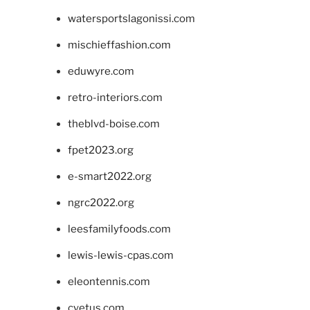
watersportslagonissi.com
mischieffashion.com
eduwyre.com
retro-interiors.com
theblvd-boise.com
fpet2023.org
e-smart2022.org
ngrc2022.org
leesfamilyfoods.com
lewis-lewis-cpas.com
eleontennis.com
cyetus.com