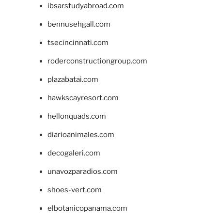
ibsarstudyabroad.com
bennusehgall.com
tsecincinnati.com
roderconstructiongroup.com
plazabatai.com
hawkscayresort.com
hellonquads.com
diarioanimales.com
decogaleri.com
unavozparadios.com
shoes-vert.com
elbotanicopanama.com