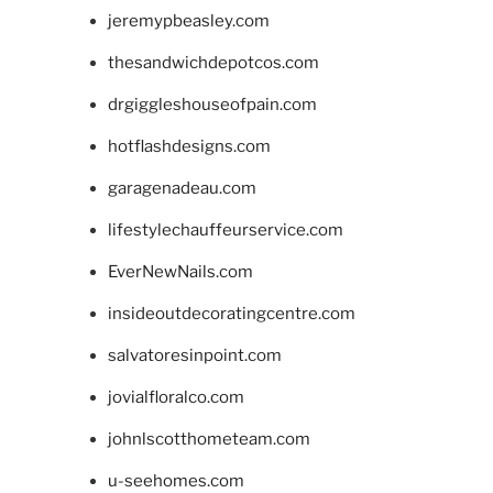
jeremypbeasley.com
thesandwichdepotcos.com
drgiggleshouseofpain.com
hotflashdesigns.com
garagenadeau.com
lifestylechauffeurservice.com
EverNewNails.com
insideoutdecoratingcentre.com
salvatoresinpoint.com
jovialfloralco.com
johnlscotthometeam.com
u-seehomes.com