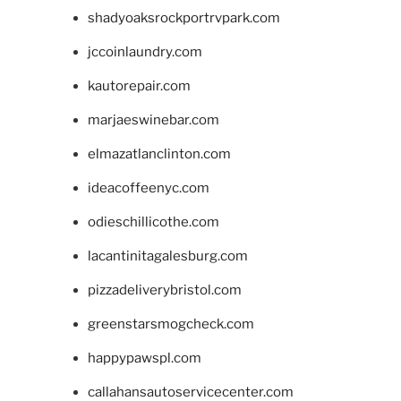
shadyoaksrockportrvpark.com
jccoinlaundry.com
kautorepair.com
marjaeswinebar.com
elmazatlanclinton.com
ideacoffeenyc.com
odieschillicothe.com
lacantinitagalesburg.com
pizzadeliverybristol.com
greenstarsmogcheck.com
happypawspl.com
callahansautoservicecenter.com