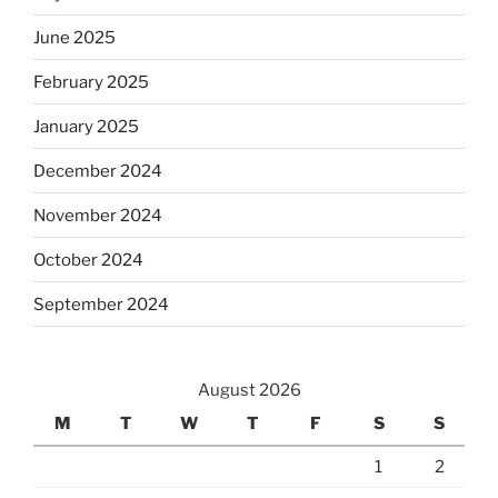
June 2025
February 2025
January 2025
December 2024
November 2024
October 2024
September 2024
August 2026
M
T
W
T
F
S
S
1
2