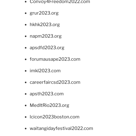
Convoy4Freedom2022.com
grur2023.org
hkhk2023.org
napm2023.org
apsdfd2023.org
forumausape2023.com
imkl2023.com
careerfaircsd2023.com
apsth2023.com
MedItRio2023.org
lcicon2023boston.com
waitangidayfestival2022.com