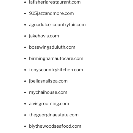
lafisheriarestaurant.com
915jazzandmore.com
aguadulce-countryfair.com
jakehovis.com
bosswingsduluth.com
birminghamautocare.com
tonyscountrykitchen.com
jbellasnailspa.com
mychaihouse.com
alvisgrooming.com
thegeorginaestate.com
blythewoodseafood.com