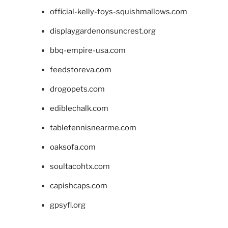
official-kelly-toys-squishmallows.com
displaygardenonsuncrest.org
bbq-empire-usa.com
feedstoreva.com
drogopets.com
ediblechalk.com
tabletennisnearme.com
oaksofa.com
soultacohtx.com
capishcaps.com
gpsyfl.org