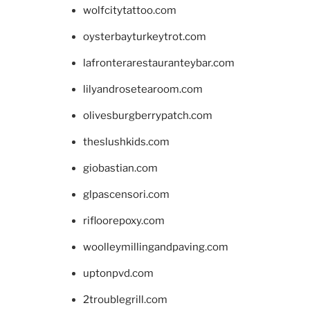
wolfcitytattoo.com
oysterbayturkeytrot.com
lafronterarestauranteybar.com
lilyandrosetearoom.com
olivesburgberrypatch.com
theslushkids.com
giobastian.com
glpascensori.com
rifloorepoxy.com
woolleymillingandpaving.com
uptonpvd.com
2troublegrill.com