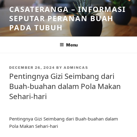
Skip
CASATERANGA – INFORMASI
to
SEPUTAR PERANAN BUAH
content
PADA TUBUH
Menu
POSTED
DECEMBER 26, 2024
BY
ADMINCAS
ON
Pentingnya Gizi Seimbang dari
Buah-buahan dalam Pola Makan
Sehari-hari
Pentingnya Gizi Seimbang dari Buah-buahan dalam
Pola Makan Sehari-hari