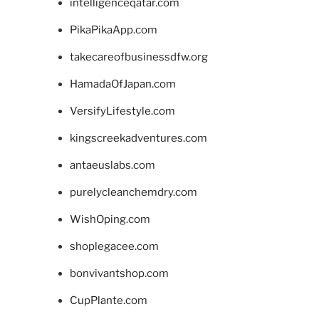
intelligenceqatar.com
PikaPikaApp.com
takecareofbusinessdfw.org
HamadaOfJapan.com
VersifyLifestyle.com
kingscreekadventures.com
antaeuslabs.com
purelycleanchemdry.com
WishOping.com
shoplegacee.com
bonvivantshop.com
CupPlante.com