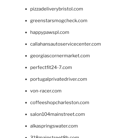
pizzadeliverybristol.com
greenstarsmogcheck.com
happypawspl.com
callahansautoservicecenter.com
georgiascornermarket.com
perfectfit24-7.com
portugalprivatedriver.com
von-racer.com
coffeeshopcharleston.com
salon104mainstreet.com
alkaspringswater.com
318mainstreet8h.com