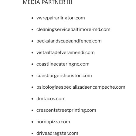
MEDIA PARTNER III
vwrepairarlington.com
cleaningservicebaltimore-md.com
beckslandscapeandfence.com
vistaaltadelveramendi.com
coastlinecateringnc.com
cuesburgershouston.com
psicologiaespecializadaencampeche.com
dmtacos.com
crescentstreetprinting.com
hornopizza.com
driveadragster.com