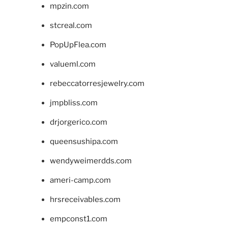
mpzin.com
stcreal.com
PopUpFlea.com
valueml.com
rebeccatorresjewelry.com
jmpbliss.com
drjorgerico.com
queensushipa.com
wendyweimerdds.com
ameri-camp.com
hrsreceivables.com
empconst1.com