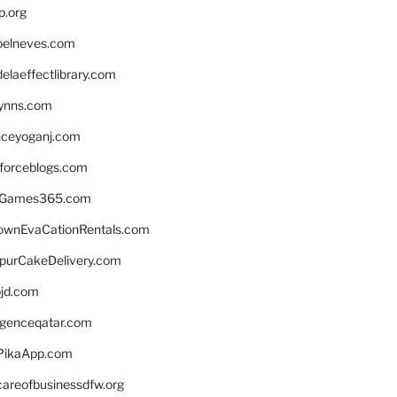
p.org
elneves.com
laeffectlibrary.com
lynns.com
nceyoganj.com
sforceblogs.com
nGames365.com
ownEvaCationRentals.com
lpurCakeDelivery.com
bjd.com
ligenceqatar.com
PikaApp.com
careofbusinessdfw.org