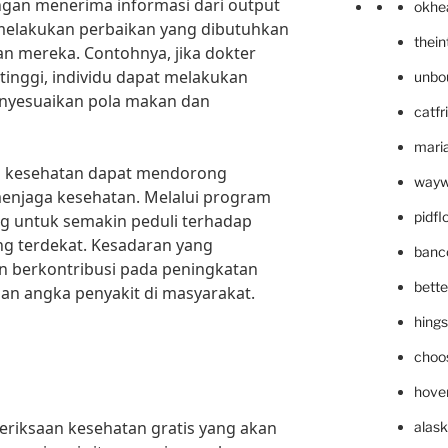
gan menerima informasi dari output
okhe
 melakukan perbaikan yang dibutuhkan
thei
n mereka. Contohnya, jika dokter
inggi, individu dapat melakukan
unbo
nyesuaikan pola makan dan
catfr
maria
ji kesehatan dapat mendorong
wayw
enjaga kesehatan. Melalui program
pidf
ong untuk semakin peduli terhadap
ng terdekat. Kesadaran yang
banc
n berkontribusi pada peningkatan
bett
an angka penyakit di masyarakat.
hing
choo
hove
eriksaan kesehatan gratis yang akan
alask