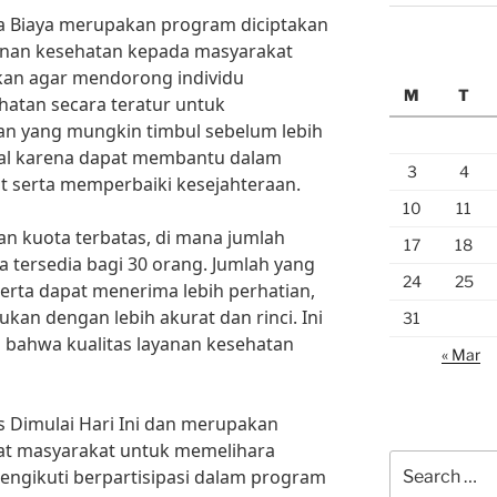
a Biaya merupakan program diciptakan
anan kesehatan kepada masyarakat
ujukan agar mendorong individu
M
T
atan secara teratur untuk
n yang mungkin timbul sebelum lebih
sial karena dapat membantu dalam
3
4
t serta memperbaiki kesejahteraan.
10
11
gan kuota terbatas, di mana jumlah
17
18
a tersedia bagi 30 orang. Jumlah yang
24
25
serta dapat menerima lebih perhatian,
ukan dengan lebih akurat dan rinci. Ini
31
bahwa kualitas layanan kesehatan
« Mar
 Dimulai Hari Ini dan merupakan
at masyarakat untuk memelihara
Search
ngikuti berpartisipasi dalam program
for: