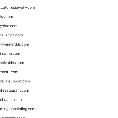
ccatorresjewelry.com
liss.com
gerico.com
nsushipa.com
yweimerdds.com
i-camp.com
eceivables.com
onst1.com
rella-support.com
inkrestaurant.com
rehuahin.com
ingerspainting.com
mypbeasley.com