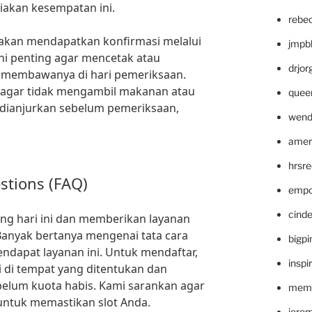
iakan kesempatan ini.
rebe
 akan mendapatkan konfirmasi melalui
jmpb
ini penting agar mencetak atau
drjor
ta membawanya di hari pemeriksaan.
an agar tidak mengambil makanan atau
quee
 dianjurkan sebelum pemeriksaan,
wend
amer
hrsr
stions (FAQ)
empc
cinde
ng hari ini dan memberikan layanan
. Banyak bertanya mengenai tata cara
bigp
dapat layanan ini. Untuk mendaftar,
inspi
 di tempat yang ditentukan dan
belum kuota habis. Kami sarankan agar
memm
untuk memastikan slot Anda.
jere