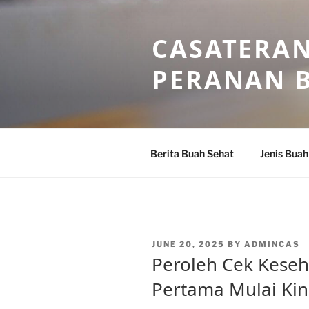
Skip
to
CASATERAN
content
PERANAN 
Berita Buah Sehat
Jenis Buah
POSTED
JUNE 20, 2025
BY
ADMINCAS
ON
Peroleh Cek Keseh
Pertama Mulai Kin