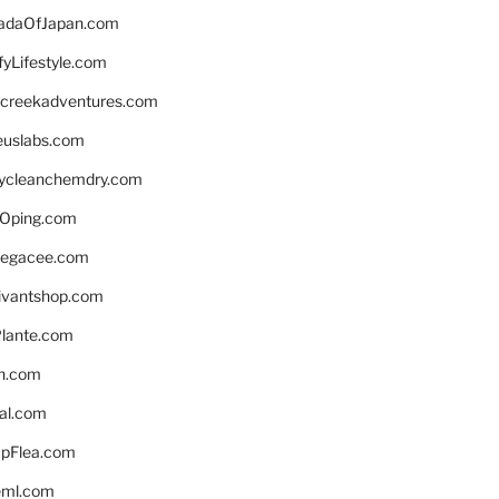
daOfJapan.com
fyLifestyle.com
screekadventures.com
euslabs.com
lycleanchemdry.com
Oping.com
legacee.com
ivantshop.com
lante.com
n.com
eal.com
pFlea.com
eml.com