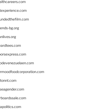
althcareers.com
ntexperience.com
undedthefilm.com
iends-bg.org
nlives.org
ardtees.com
loorsexpress.com
odevenezuelaen.com
ermoodfoodcorporation.com
stonnt.com
seagender.com
rboardssale.com
apolitics.com