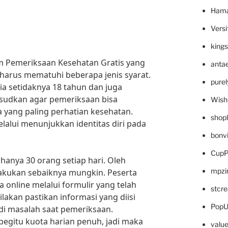
Hama
Versi
king
m Pemeriksaan Kesehatan Gratis yang
anta
a harus mematuhi beberapa jenis syarat.
pure
sia setidaknya 18 tahun dan juga
aksudkan agar pemeriksaan bisa
Wish
a yang paling perhatian kesehatan.
shop
melalui menunjukkan identitas diri pada
bonv
CupP
hanya 30 orang setiap hari. Oleh
mpzi
dilakukan sebaiknya mungkin. Peserta
 online melalui formulir yang telah
stcr
ilakan pastikan informasi yang diisi
PopU
adi masalah saat pemeriksaan.
begitu kuota harian penuh, jadi maka
valu