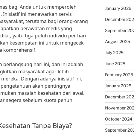
emas bagi Anda untuk memperoleh
January 2026
 Inisiatif ini menawarkan servis
December 20
masyarakat, terutama bagi orang-orang
dapatkan perawatan medis yang
September 20
it, yaitu tiga puluh individu per hari
August 2025
iarkan kesempatan ini untuk mengecek
a komprehensif.
July 2025
June 2025
 berlangsung hari ini, dan ini adalah
kitkan masyarakat agar lebih
February 2025
mereka. Dengan adanya inisiatif ini,
pengetahuan akan pentingnya
January 2025
mukan masalah kesehatan dari awal.
December 20
ftar segera sebelum kuota penuh!
November 20
October 2024
Kesehatan Tanpa Biaya?
September 20