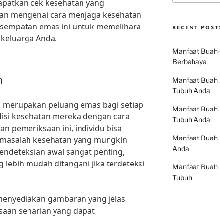
dapatkan cek kesehatan yang
uan mengenai cara menjaga kesehatan
kesempatan emas ini untuk memelihara
RECENT POST
 keluarga Anda.
Manfaat Buah-
Berbahaya
n
Manfaat Buah 
Tubuh Anda
s merupakan peluang emas bagi setiap
Manfaat Buah A
disi kesehatan mereka dengan cara
Tubuh Anda
 pemeriksaan ini, individu bisa
Manfaat Buah 
masalah kesehatan yang mungkin
Anda
endeteksian awal sangat penting,
 lebih mudah ditangani jika terdeteksi
Manfaat Buah 
Tubuh
a menyediakan gambaran yang jelas
saan seharian yang dapat