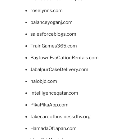
roselynns.com
balanceyoganj.com
salesforceblogs.com
TrainGames365.com
BaytownEvaCationRentals.com
JabalpurCakeDelivery.com
halobjd.com
intelligenceqatar.com
PikaPikaApp.com
takecareofbusinessdfw.org
HamadaOfJapan.com