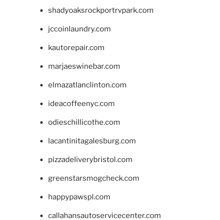
shadyoaksrockportrvpark.com
jccoinlaundry.com
kautorepair.com
marjaeswinebar.com
elmazatlanclinton.com
ideacoffeenyc.com
odieschillicothe.com
lacantinitagalesburg.com
pizzadeliverybristol.com
greenstarsmogcheck.com
happypawspl.com
callahansautoservicecenter.com