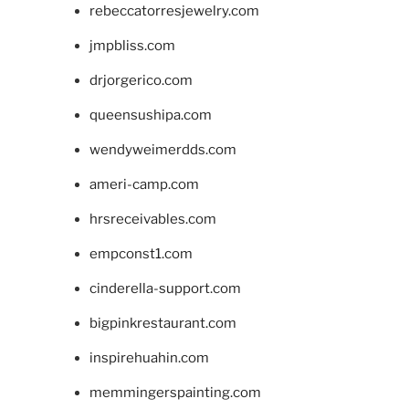
rebeccatorresjewelry.com
jmpbliss.com
drjorgerico.com
queensushipa.com
wendyweimerdds.com
ameri-camp.com
hrsreceivables.com
empconst1.com
cinderella-support.com
bigpinkrestaurant.com
inspirehuahin.com
memmingerspainting.com