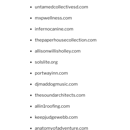
untamedcollectivesd.com
mxpwellness.com
infernocanine.com
thepaperhousecollection.com
allisonwillisholley.com
solslite.org
portwayinn.com
djmaddogmusic.com
thesoundarchitects.com
allin1roofing.com
keepjudgewebb.com
anatomyofadventure.com