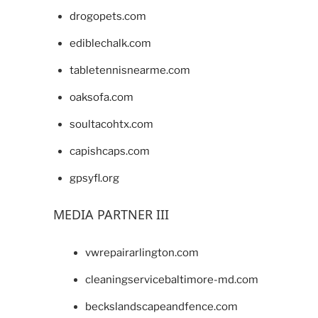
drogopets.com
ediblechalk.com
tabletennisnearme.com
oaksofa.com
soultacohtx.com
capishcaps.com
gpsyfl.org
MEDIA PARTNER III
vwrepairarlington.com
cleaningservicebaltimore-md.com
beckslandscapeandfence.com