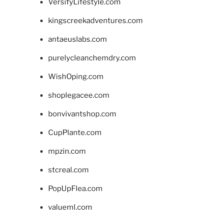
VersifyLifestyle.com
kingscreekadventures.com
antaeuslabs.com
purelycleanchemdry.com
WishOping.com
shoplegacee.com
bonvivantshop.com
CupPlante.com
mpzin.com
stcreal.com
PopUpFlea.com
valueml.com