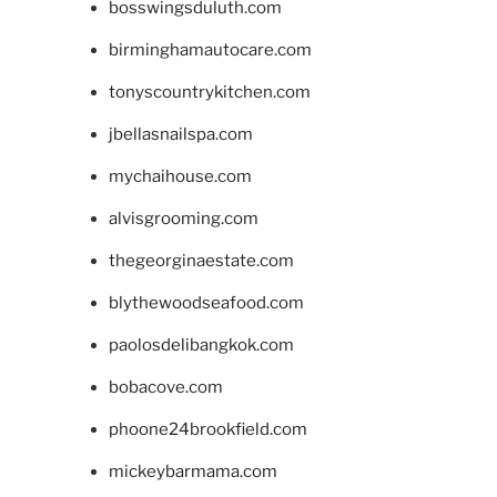
bosswingsduluth.com
birminghamautocare.com
tonyscountrykitchen.com
jbellasnailspa.com
mychaihouse.com
alvisgrooming.com
thegeorginaestate.com
blythewoodseafood.com
paolosdelibangkok.com
bobacove.com
phoone24brookfield.com
mickeybarmama.com