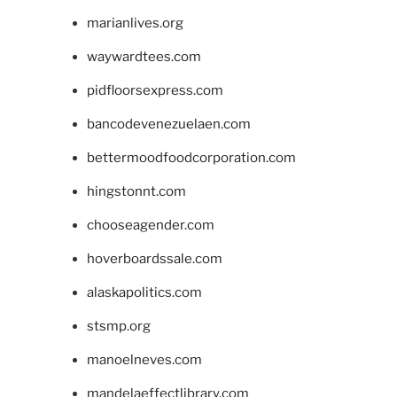
marianlives.org
waywardtees.com
pidfloorsexpress.com
bancodevenezuelaen.com
bettermoodfoodcorporation.com
hingstonnt.com
chooseagender.com
hoverboardssale.com
alaskapolitics.com
stsmp.org
manoelneves.com
mandelaeffectlibrary.com