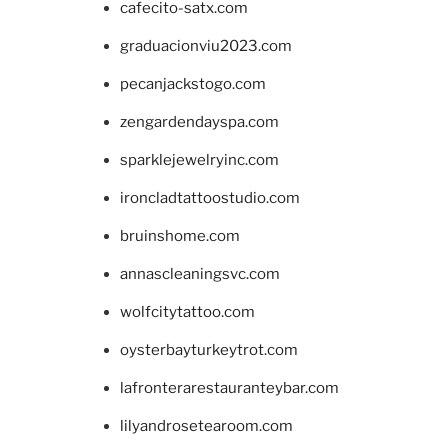
cafecito-satx.com
graduacionviu2023.com
pecanjackstogo.com
zengardendayspa.com
sparklejewelryinc.com
ironcladtattoostudio.com
bruinshome.com
annascleaningsvc.com
wolfcitytattoo.com
oysterbayturkeytrot.com
lafronterarestauranteybar.com
lilyandrosetearoom.com