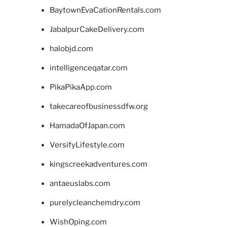
BaytownEvaCationRentals.com
JabalpurCakeDelivery.com
halobjd.com
intelligenceqatar.com
PikaPikaApp.com
takecareofbusinessdfw.org
HamadaOfJapan.com
VersifyLifestyle.com
kingscreekadventures.com
antaeuslabs.com
purelycleanchemdry.com
WishOping.com