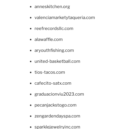
anneskitchen.org
valenciamarketytaqueria.com
reefrecordsllc.com
alawaffle.com
aryouthfishing.com
united-basketball.com
tios-tacos.com
cafecito-satx.com
graduacionviu2023.com
pecanjackstogo.com
zengardendayspa.com
sparklejewelryinc.com