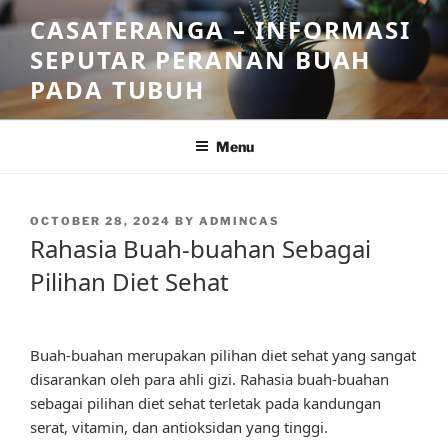
Skip
CASATERANGA – INFORMASI
to
SEPUTAR PERANAN BUAH
content
PADA TUBUH
Menu
POSTED
OCTOBER 28, 2024
BY
ADMINCAS
ON
Rahasia Buah-buahan Sebagai
Pilihan Diet Sehat
Buah-buahan merupakan pilihan diet sehat yang sangat
disarankan oleh para ahli gizi. Rahasia buah-buahan
sebagai pilihan diet sehat terletak pada kandungan
serat, vitamin, dan antioksidan yang tinggi.