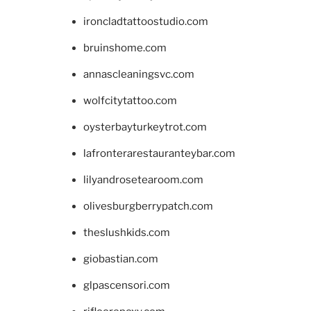
ironcladtattoostudio.com
bruinshome.com
annascleaningsvc.com
wolfcitytattoo.com
oysterbayturkeytrot.com
lafronterarestauranteybar.com
lilyandrosetearoom.com
olivesburgberrypatch.com
theslushkids.com
giobastian.com
glpascensori.com