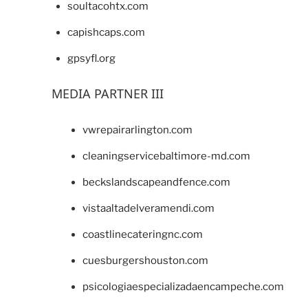
soultacohtx.com
capishcaps.com
gpsyfl.org
MEDIA PARTNER III
vwrepairarlington.com
cleaningservicebaltimore-md.com
beckslandscapeandfence.com
vistaaltadelveramendi.com
coastlinecateringnc.com
cuesburgershouston.com
psicologiaespecializadaencampeche.com