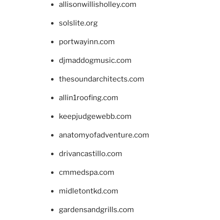
allisonwillisholley.com
solslite.org
portwayinn.com
djmaddogmusic.com
thesoundarchitects.com
allin1roofing.com
keepjudgewebb.com
anatomyofadventure.com
drivancastillo.com
cmmedspa.com
midletontkd.com
gardensandgrills.com