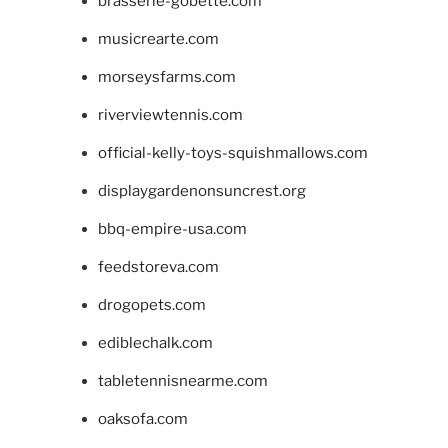
brasserie-gobette.com
musicrearte.com
morseysfarms.com
riverviewtennis.com
official-kelly-toys-squishmallows.com
displaygardenonsuncrest.org
bbq-empire-usa.com
feedstoreva.com
drogopets.com
ediblechalk.com
tabletennisnearme.com
oaksofa.com