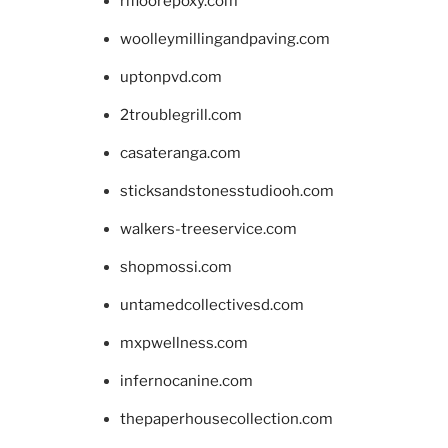
rifloorepoxy.com
woolleymillingandpaving.com
uptonpvd.com
2troublegrill.com
casateranga.com
sticksandstonesstudiooh.com
walkers-treeservice.com
shopmossi.com
untamedcollectivesd.com
mxpwellness.com
infernocanine.com
thepaperhousecollection.com