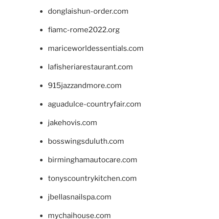
donglaishun-order.com
fiamc-rome2022.org
mariceworldessentials.com
lafisheriarestaurant.com
915jazzandmore.com
aguadulce-countryfair.com
jakehovis.com
bosswingsduluth.com
birminghamautocare.com
tonyscountrykitchen.com
jbellasnailspa.com
mychaihouse.com