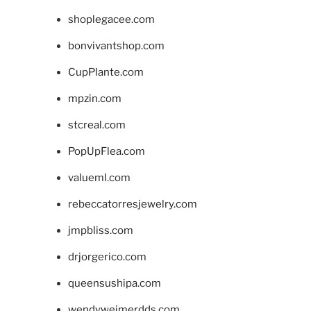
shoplegacee.com
bonvivantshop.com
CupPlante.com
mpzin.com
stcreal.com
PopUpFlea.com
valueml.com
rebeccatorresjewelry.com
jmpbliss.com
drjorgerico.com
queensushipa.com
wendyweimerdds.com