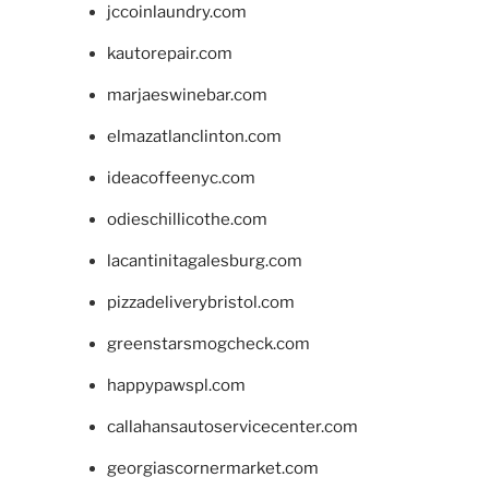
jccoinlaundry.com
kautorepair.com
marjaeswinebar.com
elmazatlanclinton.com
ideacoffeenyc.com
odieschillicothe.com
lacantinitagalesburg.com
pizzadeliverybristol.com
greenstarsmogcheck.com
happypawspl.com
callahansautoservicecenter.com
georgiascornermarket.com