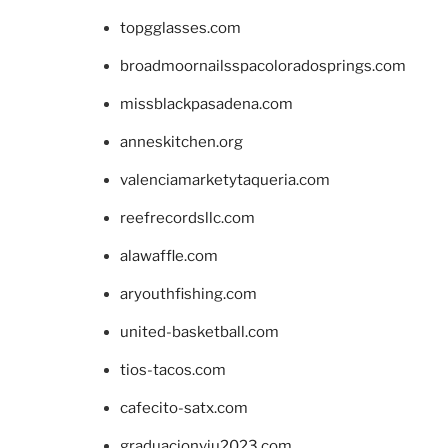
topgglasses.com
broadmoornailsspacoloradosprings.com
missblackpasadena.com
anneskitchen.org
valenciamarketytaqueria.com
reefrecordsllc.com
alawaffle.com
aryouthfishing.com
united-basketball.com
tios-tacos.com
cafecito-satx.com
graduacionviu2023.com