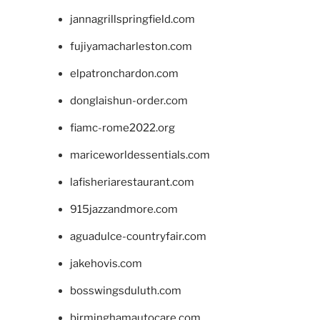
jannagrillspringfield.com
fujiyamacharleston.com
elpatronchardon.com
donglaishun-order.com
fiamc-rome2022.org
mariceworldessentials.com
lafisheriarestaurant.com
915jazzandmore.com
aguadulce-countryfair.com
jakehovis.com
bosswingsduluth.com
birminghamautocare.com