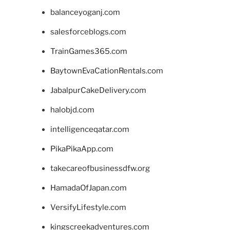
balanceyoganj.com
salesforceblogs.com
TrainGames365.com
BaytownEvaCationRentals.com
JabalpurCakeDelivery.com
halobjd.com
intelligenceqatar.com
PikaPikaApp.com
takecareofbusinessdfw.org
HamadaOfJapan.com
VersifyLifestyle.com
kingscreekadventures.com