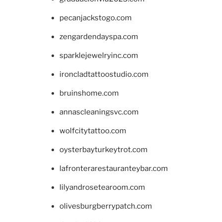
pecanjackstogo.com
zengardendayspa.com
sparklejewelryinc.com
ironcladtattoostudio.com
bruinshome.com
annascleaningsvc.com
wolfcitytattoo.com
oysterbayturkeytrot.com
lafronterarestauranteybar.com
lilyandrosetearoom.com
olivesburgberrypatch.com