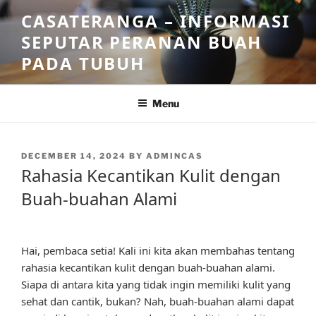
Skip
CASATERANGA – INFORMASI
to
SEPUTAR PERANAN BUAH
content
PADA TUBUH
Menu
POSTED
DECEMBER 14, 2024
BY
ADMINCAS
ON
Rahasia Kecantikan Kulit dengan
Buah-buahan Alami
Hai, pembaca setia! Kali ini kita akan membahas tentang
rahasia kecantikan kulit dengan buah-buahan alami.
Siapa di antara kita yang tidak ingin memiliki kulit yang
sehat dan cantik, bukan? Nah, buah-buahan alami dapat