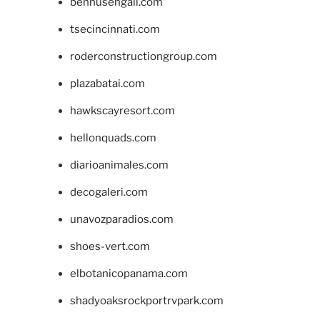
bennusehgall.com
tsecincinnati.com
roderconstructiongroup.com
plazabatai.com
hawkscayresort.com
hellonquads.com
diarioanimales.com
decogaleri.com
unavozparadios.com
shoes-vert.com
elbotanicopanama.com
shadyoaksrockportrvpark.com