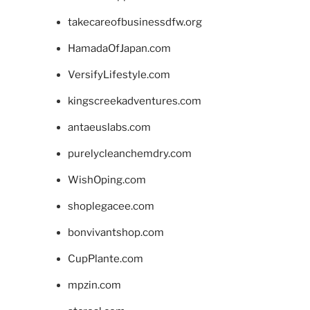
takecareofbusinessdfw.org
HamadaOfJapan.com
VersifyLifestyle.com
kingscreekadventures.com
antaeuslabs.com
purelycleanchemdry.com
WishOping.com
shoplegacee.com
bonvivantshop.com
CupPlante.com
mpzin.com