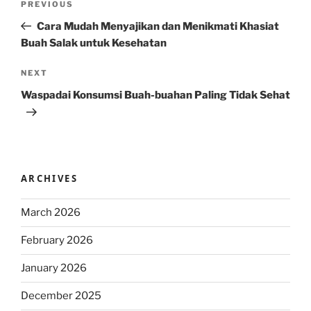
Previous
PREVIOUS
navigation
Post
Cara Mudah Menyajikan dan Menikmati Khasiat
Buah Salak untuk Kesehatan
Next
NEXT
Post
Waspadai Konsumsi Buah-buahan Paling Tidak Sehat
ARCHIVES
March 2026
February 2026
January 2026
December 2025