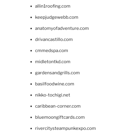
allin1roofing.com
keepjudgewebb.com
anatomyofadventure.com
drivancastillo.com
cmmedspa.com
midletontkd.com
gardensandgrills.com
basilfoodwine.com
nikko-tochigi.net
caribbean-corner.com
bluemoongiftcards.com
rivercitysteampunkexpo.com