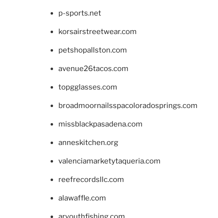
p-sports.net
korsairstreetwear.com
petshopallston.com
avenue26tacos.com
topgglasses.com
broadmoornailsspacoloradosprings.com
missblackpasadena.com
anneskitchen.org
valenciamarketytaqueria.com
reefrecordsllc.com
alawaffle.com
aryouthfishing.com