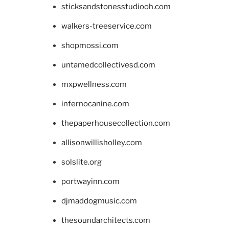
sticksandstonesstudiooh.com
walkers-treeservice.com
shopmossi.com
untamedcollectivesd.com
mxpwellness.com
infernocanine.com
thepaperhousecollection.com
allisonwillisholley.com
solslite.org
portwayinn.com
djmaddogmusic.com
thesoundarchitects.com