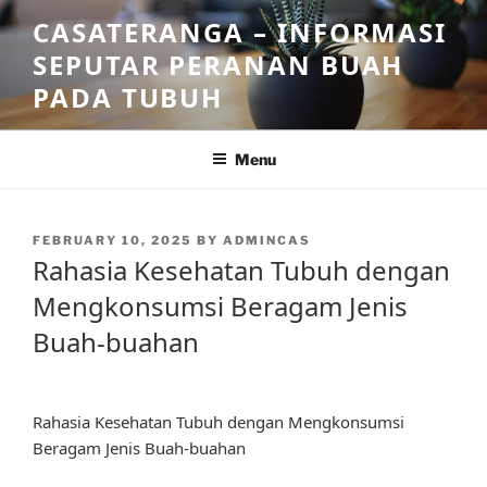
Skip
CASATERANGA – INFORMASI
to
SEPUTAR PERANAN BUAH
content
PADA TUBUH
Menu
POSTED
FEBRUARY 10, 2025
BY
ADMINCAS
ON
Rahasia Kesehatan Tubuh dengan
Mengkonsumsi Beragam Jenis
Buah-buahan
Rahasia Kesehatan Tubuh dengan Mengkonsumsi
Beragam Jenis Buah-buahan