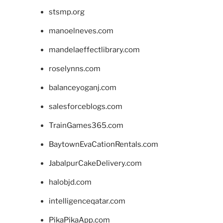
stsmp.org
manoelneves.com
mandelaeffectlibrary.com
roselynns.com
balanceyoganj.com
salesforceblogs.com
TrainGames365.com
BaytownEvaCationRentals.com
JabalpurCakeDelivery.com
halobjd.com
intelligenceqatar.com
PikaPikaApp.com