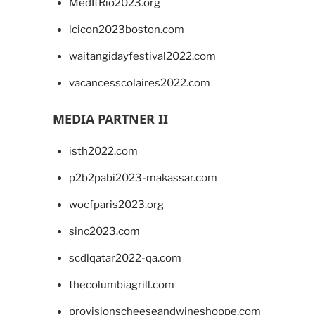
MedItRio2023.org
lcicon2023boston.com
waitangidayfestival2022.com
vacancesscolaires2022.com
MEDIA PARTNER II
isth2022.com
p2b2pabi2023-makassar.com
wocfparis2023.org
sinc2023.com
scdlqatar2022-qa.com
thecolumbiagrill.com
provisionscheeseandwineshoppe.com