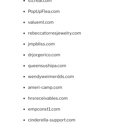
stcreal.com
PopUpFlea.com
valueml.com
rebeccatorresjewelry.com
jmpbliss.com
drjorgerico.com
queensushipa.com
wendyweimerdds.com
ameri-camp.com
hrsreceivables.com
empconst1.com
cinderella-support.com