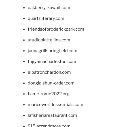
oakberry-kuwait.com
quartzliterary.com
friendsofbroderickpark.com
studiopiattellina.com
jannagrillspringfield.com
fujiyamacharleston.com
elpatronchardon.com
donglaishun-order.com
fiamc-rome2022.org
mariceworldessentials.com
lafisheriarestaurant.com
915jazzandmore.com