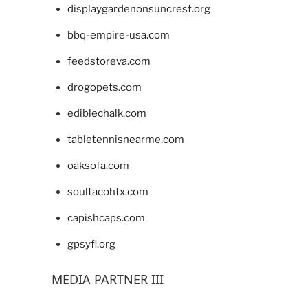
displaygardenonsuncrest.org
bbq-empire-usa.com
feedstoreva.com
drogopets.com
ediblechalk.com
tabletennisnearme.com
oaksofa.com
soultacohtx.com
capishcaps.com
gpsyfl.org
MEDIA PARTNER III