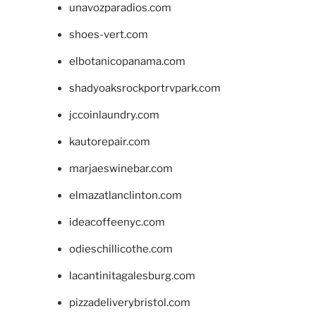
unavozparadios.com
shoes-vert.com
elbotanicopanama.com
shadyoaksrockportrvpark.com
jccoinlaundry.com
kautorepair.com
marjaeswinebar.com
elmazatlanclinton.com
ideacoffeenyc.com
odieschillicothe.com
lacantinitagalesburg.com
pizzadeliverybristol.com