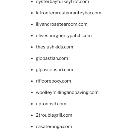
oysterbayturkeytrot.com
lafronterarestauranteybar.com
lilyandrosetearoom.com
olivesburgberrypatch.com
theslushkids.com
giobastian.com
glpascensori.com
rifloorepoxy.com
woolleymillingandpaving.com
uptonpvd.com
2troublegrill.com
casateranga.com