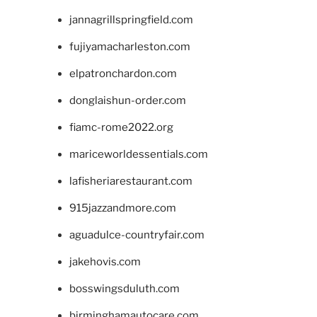
jannagrillspringfield.com
fujiyamacharleston.com
elpatronchardon.com
donglaishun-order.com
fiamc-rome2022.org
mariceworldessentials.com
lafisheriarestaurant.com
915jazzandmore.com
aguadulce-countryfair.com
jakehovis.com
bosswingsduluth.com
birminghamautocare.com