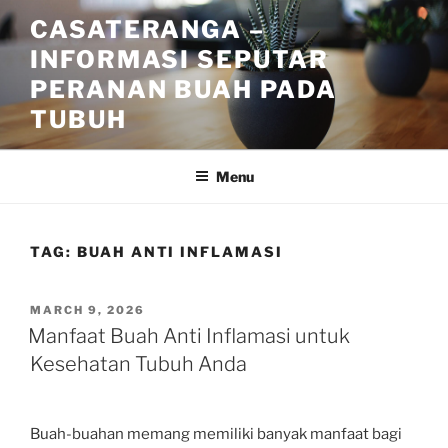
Skip
CASATERANGA –
to
INFORMASI SEPUTAR
content
PERANAN BUAH PADA
TUBUH
Menu
TAG:
BUAH ANTI INFLAMASI
POSTED
MARCH 9, 2026
ON
Manfaat Buah Anti Inflamasi untuk
Kesehatan Tubuh Anda
Buah-buahan memang memiliki banyak manfaat bagi