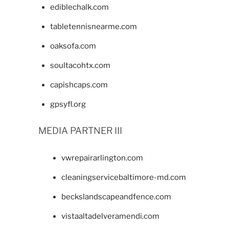
ediblechalk.com
tabletennisnearme.com
oaksofa.com
soultacohtx.com
capishcaps.com
gpsyfl.org
MEDIA PARTNER III
vwrepairarlington.com
cleaningservicebaltimore-md.com
beckslandscapeandfence.com
vistaaltadelveramendi.com