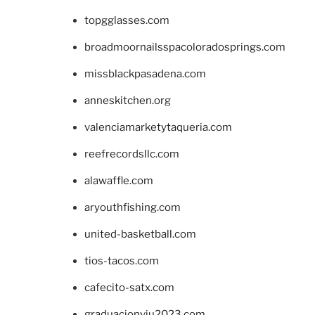
topgglasses.com
broadmoornailsspacoloradosprings.com
missblackpasadena.com
anneskitchen.org
valenciamarketytaqueria.com
reefrecordsllc.com
alawaffle.com
aryouthfishing.com
united-basketball.com
tios-tacos.com
cafecito-satx.com
graduacionviu2023.com