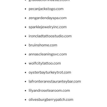
pecanjackstogo.com
zengardendayspa.com
sparklejewelryinc.com
ironcladtattoostudio.com
bruinshome.com
annascleaningsvc.com
wolfcitytattoo.com
oysterbayturkeytrot.com
lafronterarestauranteybar.com
lilyandrosetearoom.com
olivesburgberrypatch.com