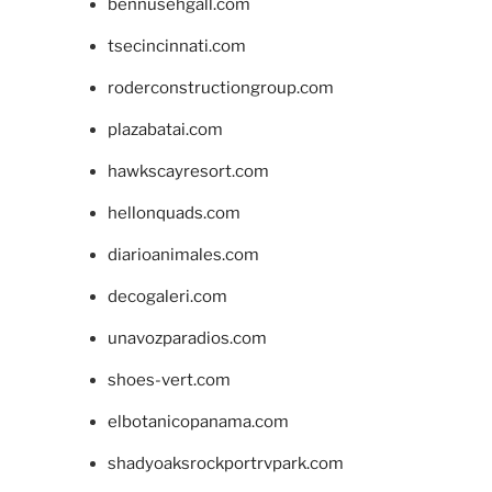
bennusehgall.com
tsecincinnati.com
roderconstructiongroup.com
plazabatai.com
hawkscayresort.com
hellonquads.com
diarioanimales.com
decogaleri.com
unavozparadios.com
shoes-vert.com
elbotanicopanama.com
shadyoaksrockportrvpark.com