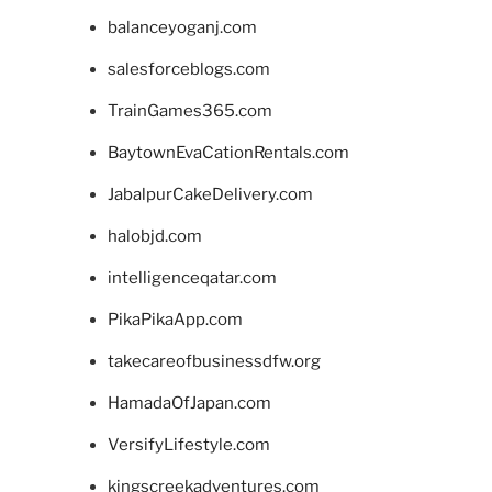
balanceyoganj.com
salesforceblogs.com
TrainGames365.com
BaytownEvaCationRentals.com
JabalpurCakeDelivery.com
halobjd.com
intelligenceqatar.com
PikaPikaApp.com
takecareofbusinessdfw.org
HamadaOfJapan.com
VersifyLifestyle.com
kingscreekadventures.com