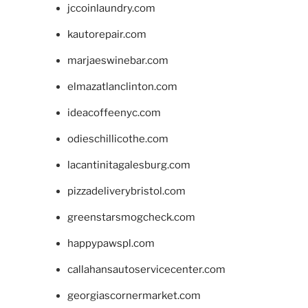
jccoinlaundry.com
kautorepair.com
marjaeswinebar.com
elmazatlanclinton.com
ideacoffeenyc.com
odieschillicothe.com
lacantinitagalesburg.com
pizzadeliverybristol.com
greenstarsmogcheck.com
happypawspl.com
callahansautoservicecenter.com
georgiascornermarket.com