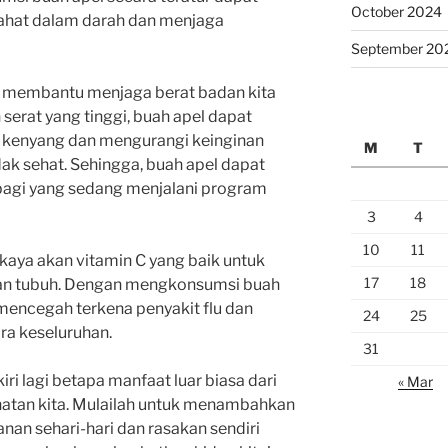
October 2024
jahat dalam darah dan menjaga
September 20
pat membantu menjaga berat badan kita
serat yang tinggi, buah apel dapat
kenyang dan mengurangi keinginan
M
T
ak sehat. Sehingga, buah apel dapat
 bagi yang sedang menjalani program
3
4
10
11
a kaya akan vitamin C yang baik untuk
17
18
an tubuh. Dengan mengkonsumsi buah
t mencegah terkena penyakit flu dan
24
25
ra keseluruhan.
31
iri lagi betapa manfaat luar biasa dari
« Mar
hatan kita. Mulailah untuk menambahkan
an sehari-hari dan rasakan sendiri