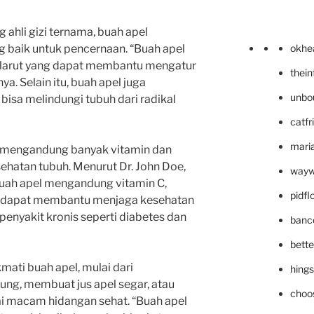
 ahli gizi ternama, buah apel
okhe
 baik untuk pencernaan. “Buah apel
ak larut yang dapat membantu mengatur
thei
a. Selain itu, buah apel juga
unbo
isa melindungi tubuh dari radikal
catfr
maria
ga mengandung banyak vitamin dan
ehatan tubuh. Menurut Dr. John Doe,
wayw
 buah apel mengandung vitamin C,
pidf
ng dapat membantu menjaga kesehatan
penyakit kronis seperti diabetes dan
banc
bett
mati buah apel, mulai dari
hing
ng, membuat jus apel segar, atau
choo
 macam hidangan sehat. “Buah apel