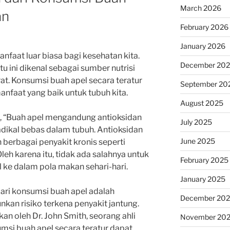
March 2026
an
February 2026
January 2026
faat luar biasa bagi kesehatan kita.
December 20
u ini dikenal sebagai sumber nutrisi
at. Konsumsi buah apel secara teratur
September 20
faat yang baik untuk tubuh kita.
August 2025
ari, “Buah apel mengandung antioksidan
July 2025
dikal bebas dalam tubuh. Antioksidan
June 2025
berbagai penyakit kronis seperti
leh karena itu, tidak ada salahnya untuk
February 2025
ke dalam pola makan sehari-hari.
January 2025
dari konsumsi buah apel adalah
December 20
n risiko terkena penyakit jantung.
an oleh Dr. John Smith, seorang ahli
November 20
si buah apel secara teratur dapat