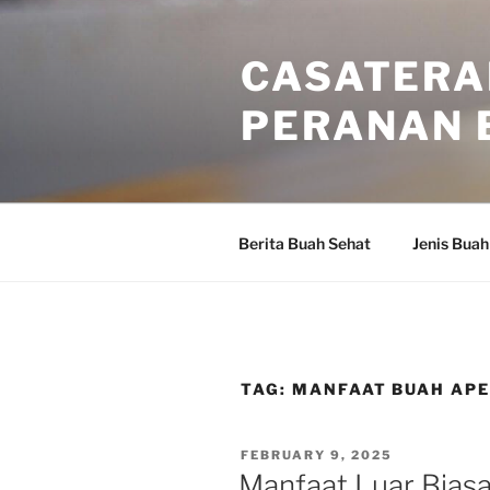
Skip
to
CASATERA
content
PERANAN 
Berita Buah Sehat
Jenis Buah
TAG:
MANFAAT BUAH APE
POSTED
FEBRUARY 9, 2025
ON
Manfaat Luar Bias