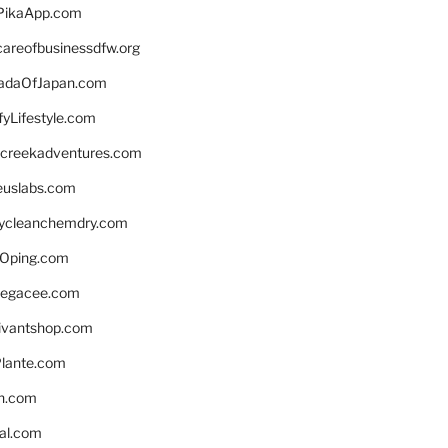
PikaApp.com
careofbusinessdfw.org
daOfJapan.com
fyLifestyle.com
screekadventures.com
euslabs.com
lycleanchemdry.com
Oping.com
legacee.com
ivantshop.com
lante.com
n.com
eal.com