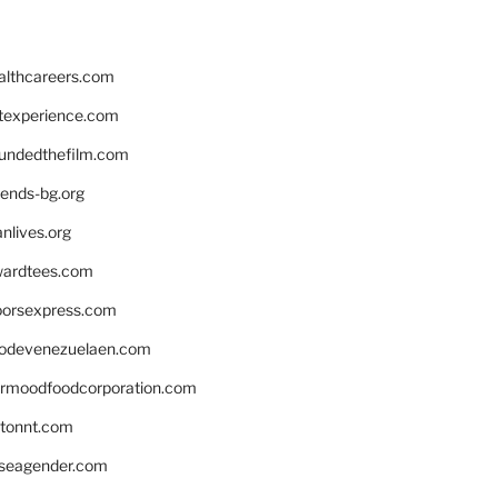
althcareers.com
ntexperience.com
undedthefilm.com
iends-bg.org
nlives.org
ardtees.com
loorsexpress.com
odevenezuelaen.com
ermoodfoodcorporation.com
stonnt.com
seagender.com