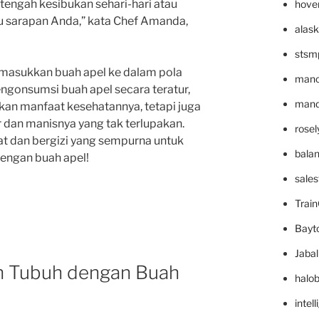
 tengah kesibukan sehari-hari atau
hove
 sarapan Anda,” kata Chef Amanda,
alask
stsm
memasukkan buah apel ke dalam pola
mano
gonsumsi buah apel secara teratur,
mande
an manfaat kesehatannya, tetapi juga
 dan manisnya yang tak terlupakan.
rose
t dan bergizi yang sempurna untuk
bala
dengan buah apel!
sale
Trai
Bayt
Jaba
n Tubuh dengan Buah
halo
intel