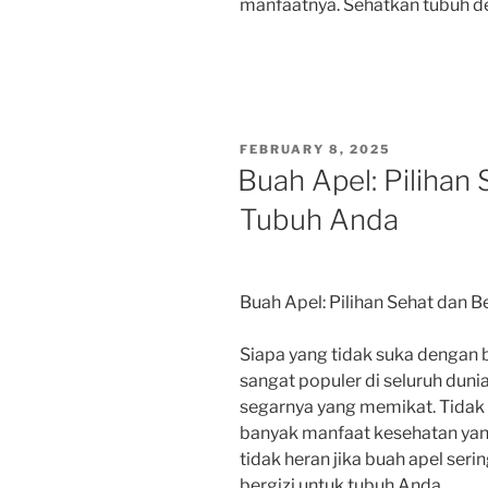
manfaatnya. Sehatkan tubuh de
POSTED
FEBRUARY 8, 2025
ON
Buah Apel: Pilihan 
Tubuh Anda
Buah Apel: Pilihan Sehat dan B
Siapa yang tidak suka dengan 
sangat populer di seluruh duni
segarnya yang memikat. Tidak 
banyak manfaat kesehatan yang 
tidak heran jika buah apel seri
bergizi untuk tubuh Anda.