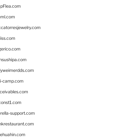
pFlea.com
eml.com
ccatorresjewelry.com
liss.com
gerico.com
nsushipa.com
yweimerdds.com
i-camp.com
eceivables.com
onst1.com
rella-support.com
inkrestaurant.com
rehuahin.com