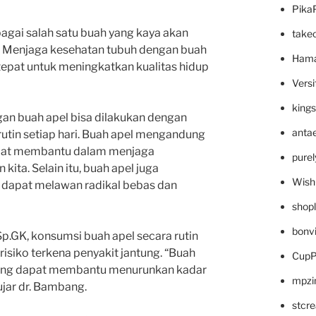
Pika
gai salah satu buah yang kaya akan
take
. Menjaga kesehatan tubuh dengan buah
Hama
 tepat untuk meningkatkan kualitas hidup
Versi
king
an buah apel bisa dilakukan dengan
anta
utin setiap hari. Buah apel mengandung
dapat membantu dalam menjaga
pure
ita. Selain itu, buah apel juga
Wish
dapat melawan radikal bebas dan
shop
bonv
p.GK, konsumsi buah apel secara rutin
siko terkena penyakit jantung. “Buah
CupP
ang dapat membantu menurunkan kadar
mpzi
ujar dr. Bambang.
stcr