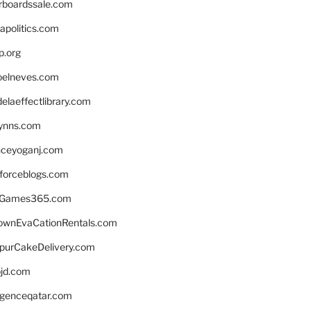
rboardssale.com
apolitics.com
p.org
elneves.com
laeffectlibrary.com
lynns.com
nceyoganj.com
sforceblogs.com
nGames365.com
ownEvaCationRentals.com
lpurCakeDelivery.com
bjd.com
ligenceqatar.com