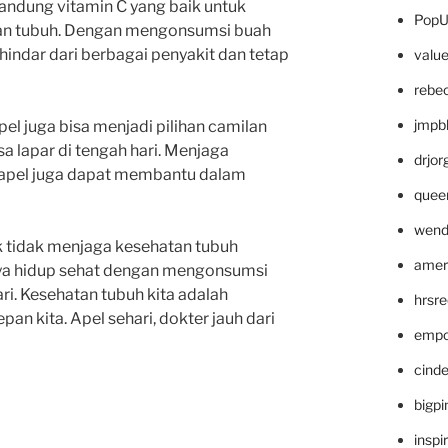
gandung vitamin C yang baik untuk
PopU
an tubuh. Dengan mengonsumsi buah
erhindar dari berbagai penyakit dan tetap
valu
rebe
jmpb
el juga bisa menjadi pilihan camilan
a lapar di tengah hari. Menjaga
drjor
 apel juga dapat membantu dalam
quee
wend
tuk tidak menjaga kesehatan tubuh
amer
aya hidup sehat dengan mengonsumsi
ari. Kesehatan tubuh kita adalah
hrsr
pan kita. Apel sehari, dokter jauh dari
empc
cinde
bigp
inspi